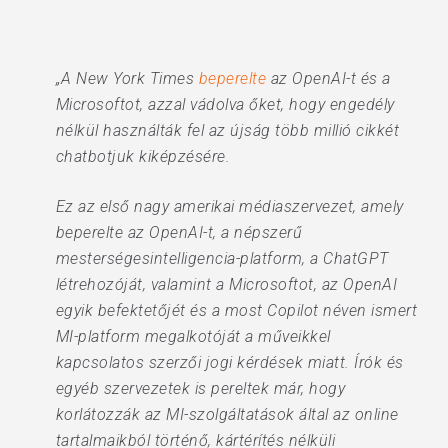
„A New York Times
beperelte
az OpenAI-t és a
Microsoftot, azzal vádolva őket, hogy engedély
nélkül használták fel az újság több millió cikkét
chatbotjuk kiképzésére.
Ez az első nagy amerikai médiaszervezet, amely
beperelte az OpenAI-t, a népszerű
mesterségesintelligencia-platform, a ChatGPT
létrehozóját, valamint a Microsoftot, az OpenAI
egyik befektetőjét és a most Copilot néven ismert
MI-platform megalkotóját a műveikkel
kapcsolatos szerzői jogi kérdések miatt. Írók és
egyéb szervezetek is pereltek már, hogy
korlátozzák az MI-szolgáltatások által az online
tartalmaikból történő, kártérítés nélküli