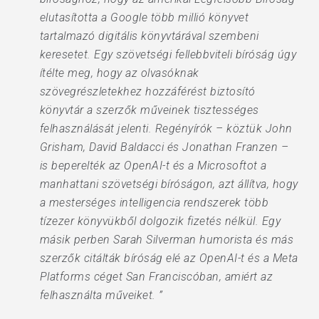
elutasította a Google több millió könyvet
tartalmazó digitális könyvtárával szembeni
keresetet. Egy szövetségi fellebbviteli bíróság úgy
ítélte meg, hogy az olvasóknak
szövegrészletekhez hozzáférést biztosító
könyvtár a szerzők műveinek tisztességes
felhasználását jelenti. Regényírók – köztük John
Grisham, David Baldacci és Jonathan Franzen –
is beperelték az OpenAI-t és a Microsoftot a
manhattani szövetségi bíróságon, azt állítva, hogy
a mesterséges intelligencia rendszerek több
tízezer könyvükből dolgozik fizetés nélkül. Egy
másik perben Sarah Silverman humorista és más
szerzők citálták bíróság elé az OpenAI-t és a Meta
Platforms céget San Franciscóban, amiért az
felhasználta műveiket. ”