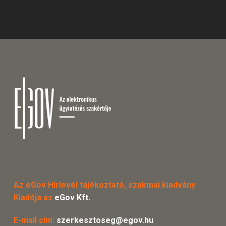
Az eGov Hírlevél tájékoztató, szakmai kiadvány.
Kiadója az
eGov Kft.
E-mail cím:
szerkesztoseg@egov.hu