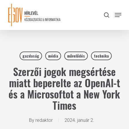
Skip
to
Menu
search
main
Close
content
Menu
gazdaság
média
művelődés
technika
Szerzői jogok megsértése
miatt beperelte az OpenAI-t
és a Microsoftot a New York
Times
By
redaktor
2024. január 2.