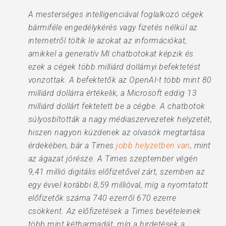
A mesterséges intelligenciával foglalkozó cégek
bármiféle engedélykérés vagy fizetés nélkül az
internetről töltik le azokat az információkat,
amikkel a generatív MI chatbotokat képzik és
ezek a cégek több milliárd dollárnyi befektetést
vonzottak. A befektetők az OpenAI-t több mint 80
milliárd dollárra értékelik, a Microsoft eddig 13
milliárd dollárt fektetett be a cégbe. A chatbotok
súlyosbították a nagy médiaszervezetek helyzetét,
hiszen nagyon küzdenek az olvasók megtartása
érdekében, bár a Times
jobb helyzetben van
, mint
az ágazat jórésze. A Times szeptember végén
9,41 millió digitális előfizetővel zárt, szemben az
egy évvel korábbi 8,59 millióval, míg a nyomtatott
előfizetők száma 740 ezerről 670 ezerre
csökkent. Az előfizetések a Times bevételeinek
több mint kétharmadát, míg a hirdetések a