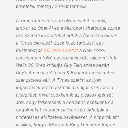
bevételek mintegy 20%-át termelik.
A Times keresete több olyan esetet is említ,
amikor az OpenAI és a Microsoft chatbotjai szinte
szó szerinti kivonatokat adtak a felhasználóknak
a Times cikkeiből. Ezek közé tartozott egy
Pulitzer-díjas
2019-es sorozat
a New York-i
taxisiparban folyó uzsorahitelekről, valamint Pete
Wells 2012-es kritikája Guy Fieri azóta bezárt
Guy’s American Kitchen & Barjáról, amely netes
szenzációvá vált. A Times szerint az ilyen
jogsértések veszélyeztetik a magas színvonalú
újságírást, mivel csökkentik az olvasók igényét
arra, hogy felkeressék a honlapot, csökkentik a
forgalmukat és potenciálisan károsíthatják a
hirdetési és előfizetési bevételeket. A hírportál azt
is állítja, hogy a Microsoft Bing keresőmotorja –