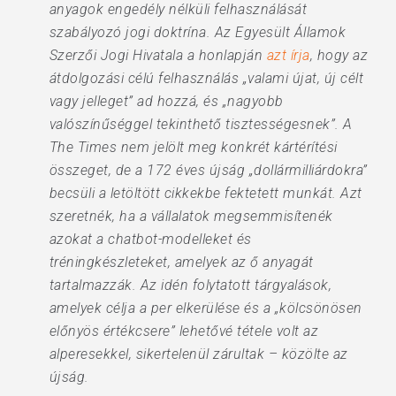
anyagok engedély nélküli felhasználását
szabályozó jogi doktrína. Az Egyesült Államok
Szerzői Jogi Hivatala a honlapján
azt írja
, hogy az
átdolgozási célú felhasználás „valami újat, új célt
vagy jelleget” ad hozzá, és „nagyobb
valószínűséggel tekinthető tisztességesnek”. A
The Times nem jelölt meg konkrét kártérítési
összeget, de a 172 éves újság „dollármilliárdokra”
becsüli a letöltött cikkekbe fektetett munkát. Azt
szeretnék, ha a vállalatok megsemmisítenék
azokat a chatbot-modelleket és
tréningkészleteket, amelyek az ő anyagát
tartalmazzák. Az idén folytatott tárgyalások,
amelyek célja a per elkerülése és a „kölcsönösen
előnyös értékcsere” lehetővé tétele volt az
alperesekkel, sikertelenül zárultak – közölte az
újság.