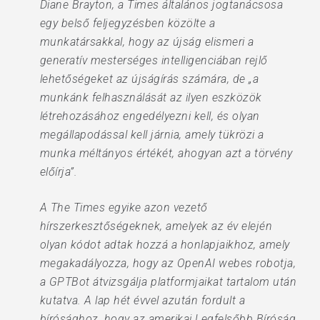
Diane Brayton, a Times általános jogtanácsosa
egy belső feljegyzésben közölte a
munkatársakkal, hogy az újság elismeri a
generatív mesterséges intelligenciában rejlő
lehetőségeket az újságírás számára, de „a
munkánk felhasználását az ilyen eszközök
létrehozásához engedélyezni kell, és olyan
megállapodással kell járnia, amely tükrözi a
munka méltányos értékét, ahogyan azt a törvény
előírja”.
A The Times egyike azon vezető
hírszerkesztőségeknek, amelyek az év elején
olyan kódot adtak hozzá a honlapjaikhoz, amely
megakadályozza, hogy az OpenAI webes robotja,
a GPTBot átvizsgálja platformjaikat tartalom után
kutatva. A lap hét évvel azután fordult a
bírósághoz, hogy az amerikai Legfelsőbb Bíróság