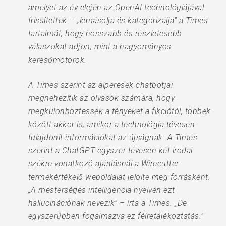
amelyet az év elején az OpenAI technológiájával
frissítettek – „lemásolja és kategorizálja” a Times
tartalmát, hogy hosszabb és részletesebb
válaszokat adjon, mint a hagyományos
keresőmotorok.
A Times szerint az alperesek chatbotjai
megnehezítik az olvasók számára, hogy
megkülönböztessék a tényeket a fikciótól, többek
között akkor is, amikor a technológia tévesen
tulajdonít információkat az újságnak. A Times
szerint a ChatGPT egyszer tévesen két irodai
székre vonatkozó ajánlásnál a Wirecutter
termékértékelő weboldalát jelölte meg forrásként.
„A mesterséges intelligencia nyelvén ezt
hallucinációnak nevezik” – írta a Times. „De
egyszerűbben fogalmazva ez félretájékoztatás.”