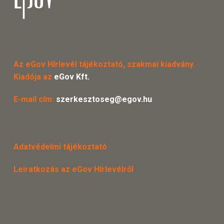
Az eGov Hírlevél tájékoztató, szakmai kiadvány.
Kiadója az
eGov Kft.
E-mail cím:
szerkesztoseg@egov.hu
Adatvédelmi tájékoztató
Leiratkozás az eGov Hírlevélről