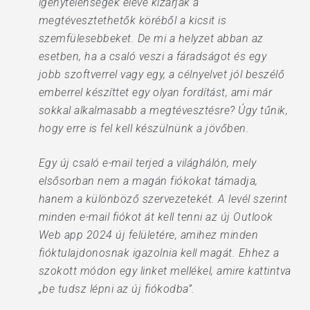
igénytelenségek eleve kizárják a
megtévesztethetők köréből a kicsit is
szemfülesebbeket. De mi a helyzet abban az
esetben, ha a csaló veszi a fáradságot és egy
jobb szoftverrel vagy egy, a célnyelvet jól beszélő
emberrel készíttet egy olyan fordítást, ami már
sokkal alkalmasabb a megtévesztésre? Úgy tűnik,
hogy erre is fel kell készülnünk a jövőben.
Egy új csaló e-mail terjed a világhálón, mely
elsősorban nem a magán fiókokat támadja,
hanem a különböző szervezetekét. A levél szerint
minden e-mail fiókot át kell tenni az új Outlook
Web app 2024 új felületére, amihez minden
fióktulajdonosnak igazolnia kell magát. Ehhez a
szokott módon egy linket mellékel, amire kattintva
„be tudsz lépni az új fiókodba”.