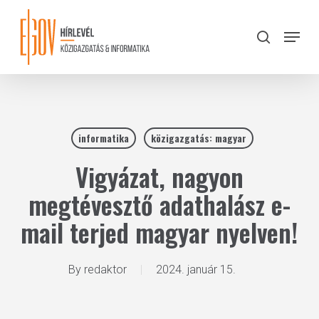
Skip
to
Menu
search
main
Close
content
Menu
informatika
közigazgatás: magyar
Vigyázat, nagyon
megtévesztő adathalász e-
mail terjed magyar nyelven!
By
redaktor
2024. január 15.