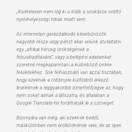
„Kivételesen nem lóg ki a lóláb a szokásos ordító
nyelvhelyességi hibák miatt sem.
Az interneten garázdálkodó kiberbűnözők
nagyobb része vagy pénzt akar velünk átutaltatni
egy „afrikai herceg örökségének a
felszabadítására”, vagy a belépési adatainkat
szeretné megkaparintani a különböző online
felületekhez. Sok felhasználó van azzal tisztában,
hogy ezeknek a többnyire külföldről érkező
leveleknek a leggyakoribb ismertetőjegye az, hogy
nem sokat adnak a látszatra, és általában a
Google Translate-tel fordíttatják le a szöveget.
Bizonyára van még, aki ezeknek bedől,
máskülönben nem erőlködnének vele, de az ilyen