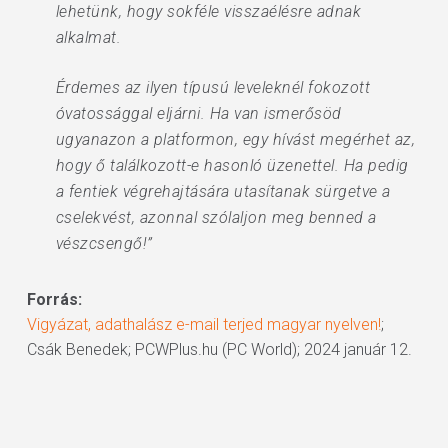
lehetünk, hogy sokféle visszaélésre adnak
alkalmat.
Érdemes az ilyen típusú leveleknél fokozott
óvatossággal eljárni. Ha van ismerősöd
ugyanazon a platformon, egy hívást megérhet az,
hogy ő találkozott-e hasonló üzenettel. Ha pedig
a fentiek végrehajtására utasítanak sürgetve a
cselekvést, azonnal szólaljon meg benned a
vészcsengő!”
Forrás:
Vigyázat, adathalász e-mail terjed magyar nyelven!
;
Csák Benedek; PCWPlus.hu (PC World); 2024 január 12.