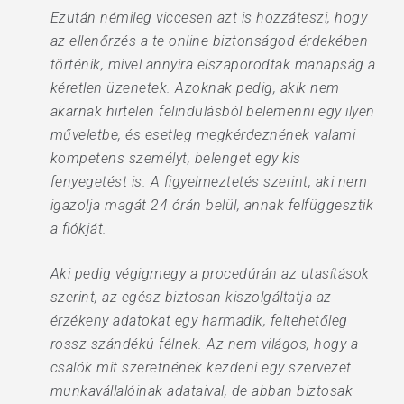
Ezután némileg viccesen azt is hozzáteszi, hogy
az ellenőrzés a te online biztonságod érdekében
történik, mivel annyira elszaporodtak manapság a
kéretlen üzenetek. Azoknak pedig, akik nem
akarnak hirtelen felindulásból belemenni egy ilyen
műveletbe, és esetleg megkérdeznének valami
kompetens személyt, belenget egy kis
fenyegetést is. A figyelmeztetés szerint, aki nem
igazolja magát 24 órán belül, annak felfüggesztik
a fiókját.
Aki pedig végigmegy a procedúrán az utasítások
szerint, az egész biztosan kiszolgáltatja az
érzékeny adatokat egy harmadik, feltehetőleg
rossz szándékú félnek. Az nem világos, hogy a
csalók mit szeretnének kezdeni egy szervezet
munkavállalóinak adataival, de abban biztosak