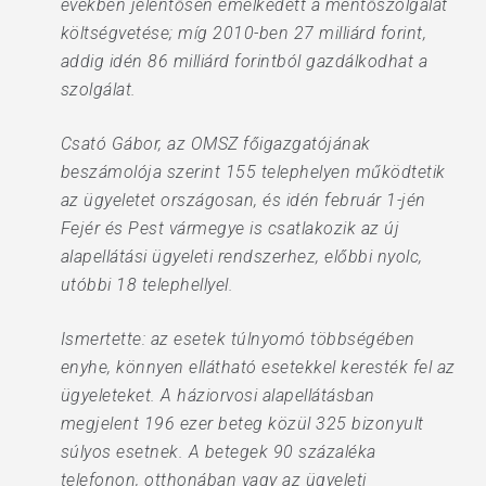
években jelentősen emelkedett a mentőszolgálat
költségvetése; míg 2010-ben 27 milliárd forint,
addig idén 86 milliárd forintból gazdálkodhat a
szolgálat.
Csató Gábor, az OMSZ főigazgatójának
beszámolója szerint 155 telephelyen működtetik
az ügyeletet országosan, és idén február 1-jén
Fejér és Pest vármegye is csatlakozik az új
alapellátási ügyeleti rendszerhez, előbbi nyolc,
utóbbi 18 telephellyel.
Ismertette: az esetek túlnyomó többségében
enyhe, könnyen ellátható esetekkel keresték fel az
ügyeleteket. A háziorvosi alapellátásban
megjelent 196 ezer beteg közül 325 bizonyult
súlyos esetnek. A betegek 90 százaléka
telefonon, otthonában vagy az ügyeleti