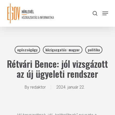
Skip
to
Menu
search
main
Close
content
Menu
egészségügy
közigazgatás: magyar
politika
Rétvári Bence: jól vizsgázott
az új ügyeleti rendszer
By
redaktor
2024. január 22.