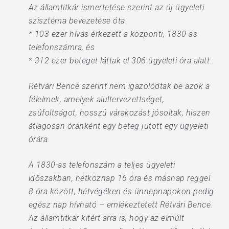
Az államtitkár ismertetése szerint az új ügyeleti
szisztéma bevezetése óta
* 103 ezer hívás érkezett a központi, 1830-as
telefonszámra, és
* 312 ezer beteget láttak el 306 ügyeleti óra alatt.
Rétvári Bence szerint nem igazolódtak be azok a
félelmek, amelyek alultervezettséget,
zsúfoltságot, hosszú várakozást jósoltak, hiszen
átlagosan óránként egy beteg jutott egy ügyeleti
órára.
A 1830-as telefonszám a teljes ügyeleti
időszakban, hétköznap 16 óra és másnap reggel
8 óra között, hétvégéken és ünnepnapokon pedig
egész nap hívható – emlékeztetett Rétvári Bence.
Az államtitkár kitért arra is, hogy az elmúlt