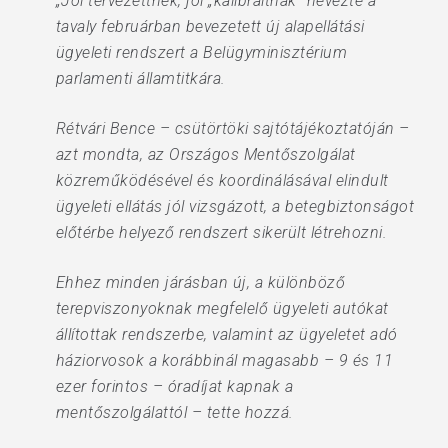
„Jól tervezettnek, jól „kalibráltnak” nevezte a
tavaly februárban bevezetett új alapellátási
ügyeleti rendszert a Belügyminisztérium
parlamenti államtitkára.
Rétvári Bence – csütörtöki sajtótájékoztatóján –
azt mondta, az Országos Mentőszolgálat
közreműködésével és koordinálásával elindult
ügyeleti ellátás jól vizsgázott, a betegbiztonságot
előtérbe helyező rendszert sikerült létrehozni.
Ehhez minden járásban új, a különböző
terepviszonyoknak megfelelő ügyeleti autókat
állítottak rendszerbe, valamint az ügyeletet adó
háziorvosok a korábbinál magasabb – 9 és 11
ezer forintos – óradíjat kapnak a
mentőszolgálattól – tette hozzá.