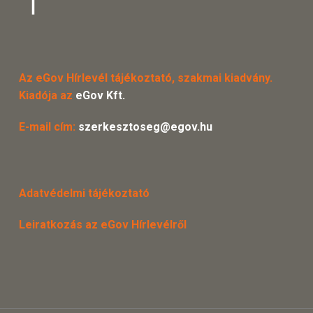
Az eGov Hírlevél tájékoztató, szakmai kiadvány.
Kiadója az
eGov Kft.
E-mail cím:
szerkesztoseg@egov.hu
Adatvédelmi tájékoztató
Leiratkozás az eGov Hírlevélről