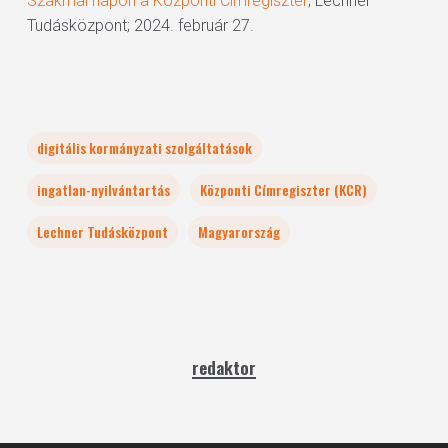
Szakmai napon a Központi Címregiszter
; Lechner
Tudásközpont; 2024. február 27.
digitális kormányzati szolgáltatások
ingatlan-nyilvántartás
Központi Címregiszter (KCR)
Lechner Tudásközpont
Magyarország
redaktor