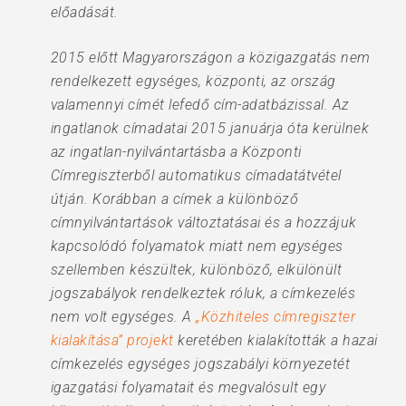
előadását.
2015 előtt Magyarországon a közigazgatás nem
rendelkezett egységes, központi, az ország
valamennyi címét lefedő cím-adatbázissal. Az
ingatlanok címadatai 2015 januárja óta kerülnek
az ingatlan-nyilvántartásba a Központi
Címregiszterből automatikus címadatátvétel
útján. Korábban a címek a különböző
címnyilvántartások változtatásai és a hozzájuk
kapcsolódó folyamatok miatt nem egységes
szellemben készültek, különböző, elkülönült
jogszabályok rendelkeztek róluk, a címkezelés
nem volt egységes. A
„Közhiteles címregiszter
kialakítása” projekt
keretében kialakították a hazai
címkezelés egységes jogszabályi környezetét
igazgatási folyamatait és megvalósult egy