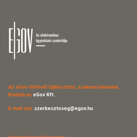
Az eGov Hírlevél tájékoztató, szakmai kiadvány.
Kiadója az
eGov Kft.
E-mail cím:
szerkesztoseg@egov.hu