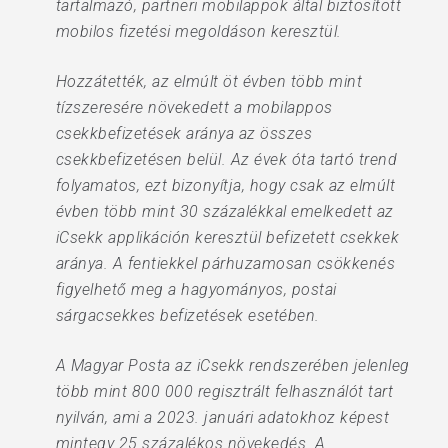
tartalmazó, partneri mobilappok által biztosított
mobilos fizetési megoldáson keresztül.
Hozzátették, az elmúlt öt évben több mint
tízszeresére növekedett a mobilappos
csekkbefizetések aránya az összes
csekkbefizetésen belül. Az évek óta tartó trend
folyamatos, ezt bizonyítja, hogy csak az elmúlt
évben több mint 30 százalékkal emelkedett az
iCsekk applikáción keresztül befizetett csekkek
aránya. A fentiekkel párhuzamosan csökkenés
figyelhető meg a hagyományos, postai
sárgacsekkes befizetések esetében.
A Magyar Posta az iCsekk rendszerében jelenleg
több mint 800 000 regisztrált felhasználót tart
nyilván, ami a 2023. januári adatokhoz képest
mintegy 25 százalékos növekedés. A