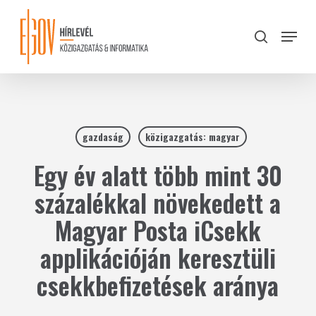
Skip
to
Menu
search
main
Close
content
Menu
gazdaság
közigazgatás: magyar
Egy év alatt több mint 30
százalékkal növekedett a
Magyar Posta iCsekk
applikációján keresztüli
csekkbefizetések aránya