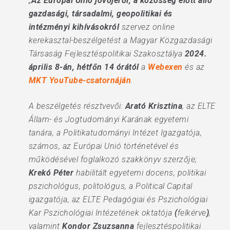
„
Az Európai Unió jövőjéről, a közösség előtt álló
gazdasági, társadalmi, geopolitikai és
intézményi kihívásokról
szervez online
kerekasztal-beszélgetést a Magyar Közgazdasági
Társaság Fejlesztéspolitikai Szakosztálya
2024.
április 8-án, hétfőn 14 órától
a
Webexen
és az
MKT YouTube-csatornáján
.
A beszélgetés résztvevői:
Arató Krisztina
, az ELTE
Állam- és Jogtudományi Karának egyetemi
tanára, a Politikatudományi Intézet Igazgatója,
számos, az Európai Unió történetével és
működésével foglalkozó szakkönyv szerzője;
Krekó Péter
habilitált egyetemi docens, politikai
pszichológus, politológus, a Political Capital
igazgatója, az ELTE Pedagógiai és Pszichológiai
Kar Pszichológiai Intézetének oktatója
(
felkérve
)
,
valamint
Kondor Zsuzsanna
fejlesztéspolitikai