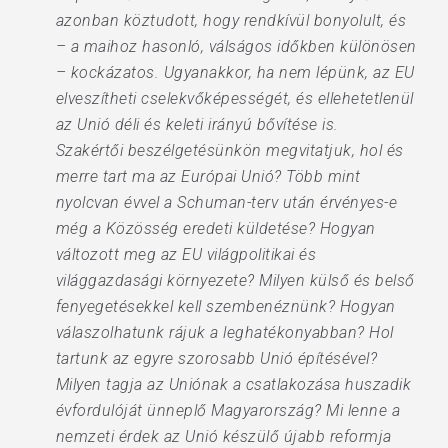
azonban köztudott, hogy rendkívül bonyolult, és
– a maihoz hasonló, válságos időkben különösen
– kockázatos. Ugyanakkor, ha nem lépünk, az EU
elveszítheti cselekvőképességét, és ellehetetlenül
az Unió déli és keleti irányú bővítése is.
Szakértői beszélgetésünkön megvitatjuk, hol és
merre tart ma az Európai Unió? Több mint
nyolcvan évvel a Schuman-terv után érvényes-e
még a Közösség eredeti küldetése? Hogyan
változott meg az EU világpolitikai és
világgazdasági környezete? Milyen külső és belső
fenyegetésekkel kell szembenéznünk? Hogyan
válaszolhatunk rájuk a leghatékonyabban? Hol
tartunk az egyre szorosabb Unió építésével?
Milyen tagja az Uniónak a csatlakozása huszadik
évfordulóját ünneplő Magyarország? Mi lenne a
nemzeti érdek az Unió készülő újabb reformja