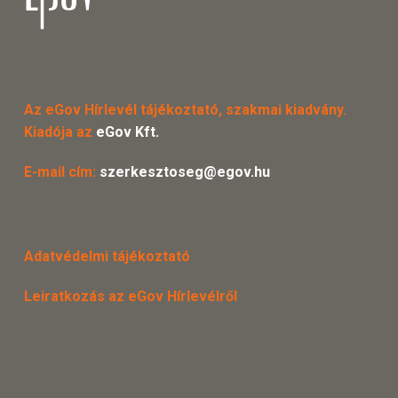
Az eGov Hírlevél tájékoztató, szakmai kiadvány.
Kiadója az
eGov Kft.
E-mail cím:
szerkesztoseg@egov.hu
Adatvédelmi tájékoztató
Leiratkozás az eGov Hírlevélről