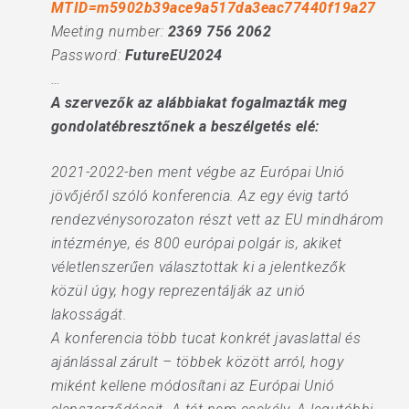
MTID=m5902b39ace9a517da3eac77440f19a27
Meeting number:
2369 756 2062
Password:
FutureEU2024
…
A szervezők az alábbiakat fogalmazták meg
gondolatébresztőnek a beszélgetés elé:
2021-2022-ben ment végbe az Európai Unió
jövőjéről szóló konferencia. Az egy évig tartó
rendezvénysorozaton részt vett az EU mindhárom
intézménye, és 800 európai polgár is, akiket
véletlenszerűen választottak ki a jelentkezők
közül úgy, hogy reprezentálják az unió
lakosságát.
A konferencia több tucat konkrét javaslattal és
ajánlással zárult – többek között arról, hogy
miként kellene módosítani az Európai Unió