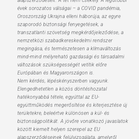
alapszerződéseit. A tét nem csekély. A legutóbbi
évek sorozatos válságai – a COVID pandémia,
Oroszország Ukrajna elleni háborúja, az egyre
szaporodó biztonsági fenyegetések, a
transzatlanti szövetség megkérdőjeleződése, a
nemzetközi szabadkereskedelmi rendszer
megingása, és természetesen a klímaváltozás
mind-mind mélyreható gazdasági és társadalmi
változások szükségességét vetítik előre
Európában és Magyarországon is.
Nem kérdés, lépéskényszerben vagyunk.
Elengedhetetlen a közös döntéshozatal
hatékonyabbá tétele, egyúttal az EU-
együttműködés megerősítése és kiterjesztése új
területekre, beleértve különösen a kül- és
biztonságpolitikát. A jövőre vonatkozó javaslatok
között kiemelt helyen szerepel az EU
alapszerződéseinek felülvizsgálata, amelyről