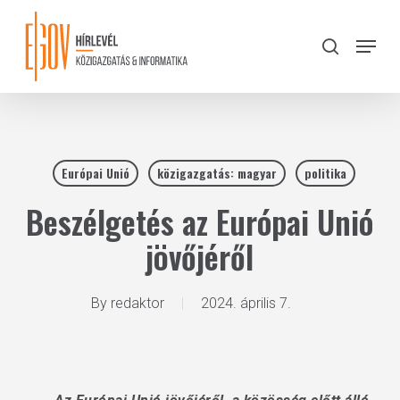
Skip
to
Menu
search
main
Close
content
Menu
Európai Unió
közigazgatás: magyar
politika
Beszélgetés az Európai Unió
jövőjéről
By
redaktor
2024. április 7.