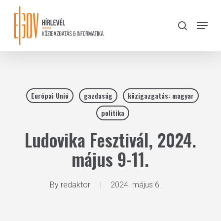
Skip
to
Menu
search
main
Close
content
Menu
Európai Unió
gazdaság
közigazgatás: magyar
politika
Ludovika Fesztivál, 2024.
május 9-11.
By
redaktor
2024. május 6.