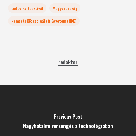
Ludovika Fesztivál
Magyarország
Nemzeti Közszolgálati Egyetem (NKE)
redaktor
Previous Post
Nagyhatalmi versengés a technológiában