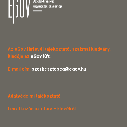
Az eGov Hírlevél tájékoztató, szakmai kiadvány.
Kiadója az
eGov Kft.
E-mail cím:
szerkesztoseg@egov.hu
Adatvédelmi tájékoztató
Leiratkozás az eGov Hírlevélről