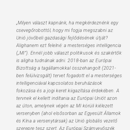
„Milyen választ kapnánk, ha megkérdeznénk egy
csevegőrobottól, hogy mi fogja megszabni az
Unió jövőbeli gazdasági fejlődésének útját?
Alighanem ezt felelné: a mesterséges intelligencia
(„MI”). Ennél jobb választ politikusok és szakértők
is aligha tudnának adni. 2018-ban az Európai
Bizottság a tagállamokkal összehangolt (2021-
ben felülvizsgált) tervet fogadott el a mesterséges
intelligenciával kapcsolatos beruházások
fokozása és a jogi keret kiigazítása érdekében. A
tervnek el kellett indítania az Európai Uniót azon
az úton, amelynek végén az MI körüli kiélezett
versenyben (ahol elsősorban az Egyesült Államok
és Kína a versenytársak) az Unió globális vezető
szerepre tesz szert. Az Európai Számvevőszék