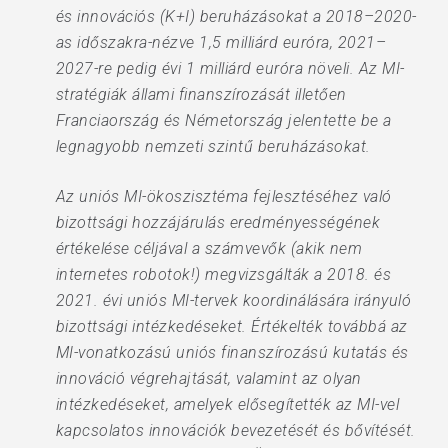
és innovációs (K+I) beruházásokat a 2018–2020-
as időszakra-nézve 1,5 milliárd euróra, 2021–
2027-re pedig évi 1 milliárd euróra növeli. Az MI-
stratégiák állami finanszírozását illetően
Franciaország és Németország jelentette be a
legnagyobb nemzeti szintű beruházásokat.
Az uniós MI-ökoszisztéma fejlesztéséhez való
bizottsági hozzájárulás eredményességének
értékelése céljával a számvevők (akik nem
internetes robotok!) megvizsgálták a 2018. és
2021. évi uniós MI-tervek koordinálására irányuló
bizottsági intézkedéseket. Értékelték továbbá az
MI-vonatkozású uniós finanszírozású kutatás és
innováció végrehajtását, valamint az olyan
intézkedéseket, amelyek elősegítették az MI-vel
kapcsolatos innovációk bevezetését és bővítését.