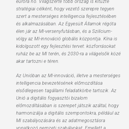
euróra nő. Világszerte több ország is kitűzte
stratégiai célként, hogy vezető szerepre tegyen
szert a mesterséges intelligencia fejlesztésében
és alkalmazásában. Az Egyesült Államok régóta
élen jár az MI-versenyfutásban, és a Szilícium-
völgy az MI-innováció globális központja. Kína is
kidolgozott egy fejlesztési tervet: közforrásokat
ruház be az MI terén, és 2030-ra a világelsők közé
akar tartozni e téren.
Az Unióban az MI-innováció, illetve a mesterséges
intelligencia bevezetésének előmozdítása
elsődlegesen tagállami feladatkörbe tartozik. Az
Unió a digitális fogyasztói bizalom
előmozdításában is szerepet játszik azáltal, hogy
harmonizálja a digitális szempontokra, például az
MI szabályozására és az adatmegosztásra
vonatkozó nemzeti szabályokat. Emellett a