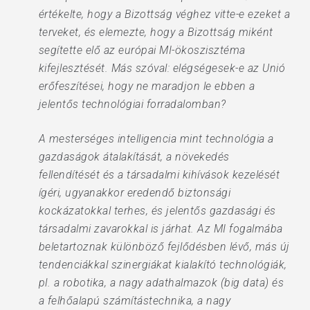
értékelte, hogy a Bizottság véghez vitte-e ezeket a
terveket, és elemezte, hogy a Bizottság miként
segítette elő az európai MI-ökoszisztéma
kifejlesztését. Más szóval: elégségesek-e az Unió
erőfeszítései, hogy ne maradjon le ebben a
jelentős technológiai forradalomban?
A mesterséges intelligencia mint technológia a
gazdaságok átalakítását, a növekedés
fellendítését és a társadalmi kihívások kezelését
ígéri, ugyanakkor eredendő biztonsági
kockázatokkal terhes, és jelentős gazdasági és
társadalmi zavarokkal is járhat. Az MI fogalmába
beletartoznak különböző fejlődésben lévő, más új
tendenciákkal szinergiákat kialakító technológiák,
pl. a robotika, a nagy adathalmazok (big data) és
a felhőalapú számítástechnika, a nagy