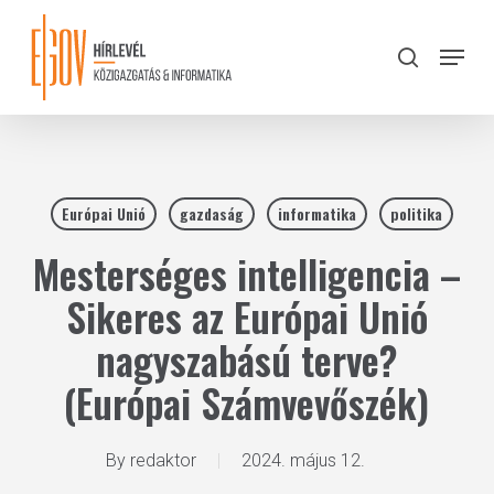
Skip
to
Menu
search
main
Close
content
Menu
Európai Unió
gazdaság
informatika
politika
Mesterséges intelligencia –
Sikeres az Európai Unió
nagyszabású terve?
(Európai Számvevőszék)
By
redaktor
2024. május 12.