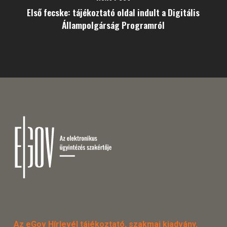
Első fecske: tájékoztató oldal indult a Digitális
Állampolgárság Programról
Az eGov Hírlevél tájékoztató, szakmai kiadvány.