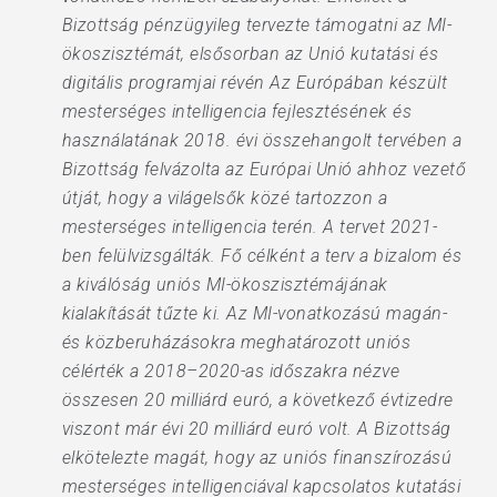
Bizottság pénzügyileg tervezte támogatni az MI-
ökoszisztémát, elsősorban az Unió kutatási és
digitális programjai révén Az Európában készült
mesterséges intelligencia fejlesztésének és
használatának 2018. évi összehangolt tervében a
Bizottság felvázolta az Európai Unió ahhoz vezető
útját, hogy a világelsők közé tartozzon a
mesterséges intelligencia terén. A tervet 2021-
ben felülvizsgálták. Fő célként a terv a bizalom és
a kiválóság uniós MI-ökoszisztémájának
kialakítását tűzte ki. Az MI-vonatkozású magán-
és közberuházásokra meghatározott uniós
célérték a 2018–2020-as időszakra nézve
összesen 20 milliárd euró, a következő évtizedre
viszont már évi 20 milliárd euró volt. A Bizottság
elkötelezte magát, hogy az uniós finanszírozású
mesterséges intelligenciával kapcsolatos kutatási