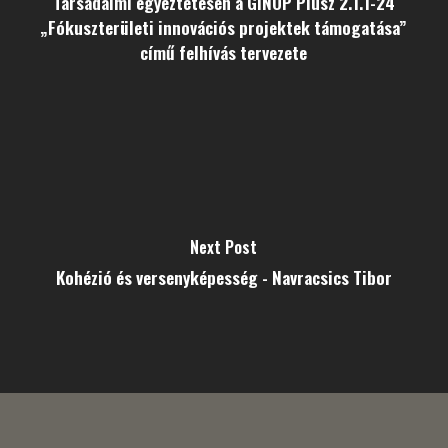
Társadalmi egyeztetésen a GINOP Plusz 2.1.1-24
„Fókuszterületi innovációs projektek támogatása”
című felhívás tervezete
Next Post
Kohézió és versenyképesség - Navracsics Tibor