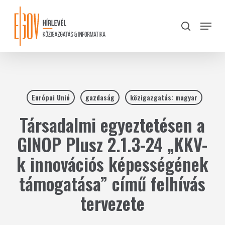
Skip
to
Menu
search
main
Close
content
Menu
Európai Unió
gazdaság
közigazgatás: magyar
Társadalmi egyeztetésen a
GINOP Plusz 2.1.3-24 „KKV-
k innovációs képességének
támogatása” című felhívás
tervezete