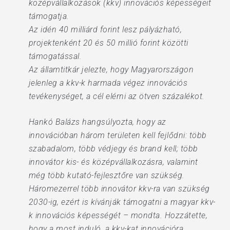
középvállalkozások (kkv) innovációs képességeit
támogatja.
Az idén 40 milliárd forint lesz pályázható,
projektenként 20 és 50 millió forint közötti
támogatással.
Az államtitkár jelezte, hogy Magyarországon
jelenleg a kkv-k harmada végez innovációs
tevékenységet, a cél elérni az ötven százalékot.
Hankó Balázs hangsúlyozta, hogy az
innovációban három területen kell fejlődni: több
szabadalom, több védjegy és brand kell; több
innovátor kis- és középvállalkozásra, valamint
még több kutató-fejlesztőre van szükség.
Háromezerrel több innovátor kkv-ra van szükség
2030-ig, ezért is kívánják támogatni a magyar kkv-
k innovációs képességét – mondta. Hozzátette,
hogy a most induló, a kkv-kat innovációra