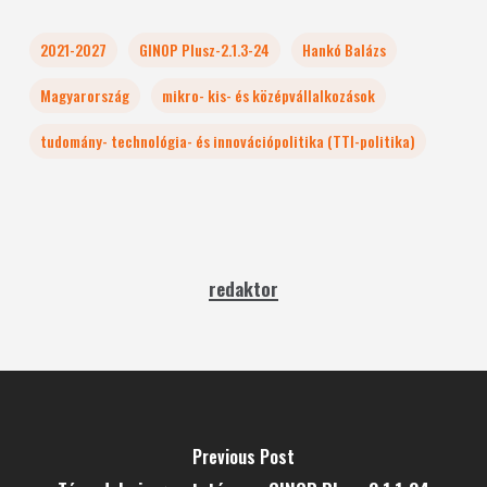
2021-2027
GINOP Plusz-2.1.3-24
Hankó Balázs
Magyarország
mikro- kis- és középvállalkozások
tudomány- technológia- és innovációpolitika (TTI-politika)
redaktor
Previous Post