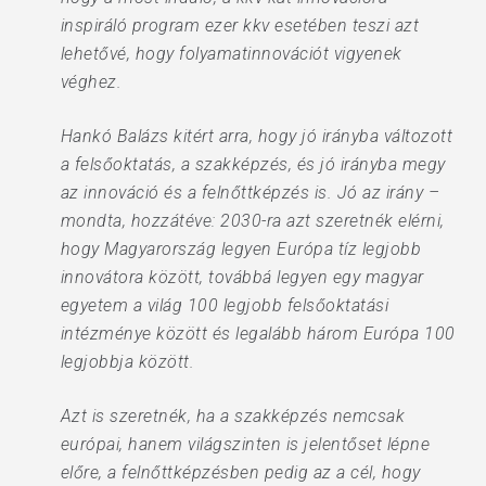
inspiráló program ezer kkv esetében teszi azt
lehetővé, hogy folyamatinnovációt vigyenek
véghez.
Hankó Balázs kitért arra, hogy jó irányba változott
a felsőoktatás, a szakképzés, és jó irányba megy
az innováció és a felnőttképzés is. Jó az irány –
mondta, hozzátéve: 2030-ra azt szeretnék elérni,
hogy Magyarország legyen Európa tíz legjobb
innovátora között, továbbá legyen egy magyar
egyetem a világ 100 legjobb felsőoktatási
intézménye között és legalább három Európa 100
legjobbja között.
Azt is szeretnék, ha a szakképzés nemcsak
európai, hanem világszinten is jelentőset lépne
előre, a felnőttképzésben pedig az a cél, hogy