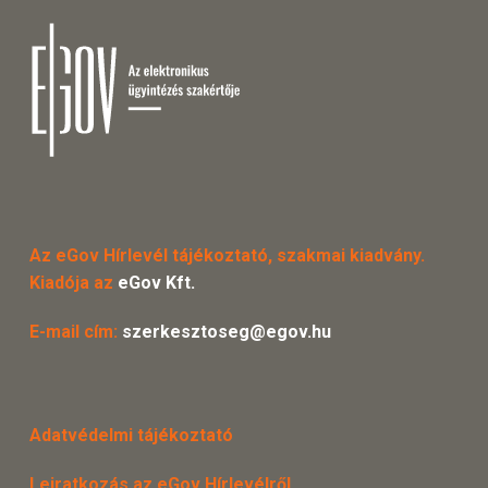
Az eGov Hírlevél tájékoztató, szakmai kiadvány.
Kiadója az
eGov Kft.
E-mail cím:
szerkesztoseg@egov.hu
Adatvédelmi tájékoztató
Leiratkozás az eGov Hírlevélről