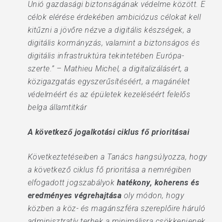
Unió gazdasági biztonságának védelme között. E
célok elérése érdekében ambiciózus célokat kell
kitűzni a jövőre nézve a digitális készségek, a
digitális kormányzás, valamint a biztonságos és
digitális infrastruktúra tekintetében Európa-
szerte.” – Mathieu Michel, a digitalizálásért, a
közigazgatás egyszerűsítéséért, a magánélet
védelméért és az épületek kezeléséért felelős
belga államtitkár
A következő jogalkotási ciklus fő prioritásai
Következtetéseiben a Tanács hangsúlyozza, hogy
a következő ciklus fő prioritása a nemrégiben
elfogadott jogszabályok
hatékony, koherens és
eredményes végrehajtása
oly módon, hogy
közben a köz- és magánszféra szereplőire háruló
adminisztratív terhek a minimálisra csökkenjenek.