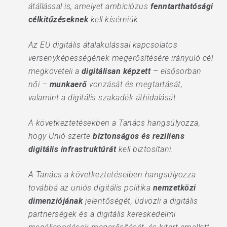
átállással is, amelyet ambiciózus
fenntarthatósági
célkitűzéseknek
kell kísérniük.
Az EU digitális átalakulással kapcsolatos
versenyképességének megerősítésére irányuló cél
megköveteli a
digitálisan képzett
– elsősorban
női –
munkaerő
vonzását és megtartását,
valamint a digitális szakadék áthidalását.
A következtetésekben a Tanács hangsúlyozza,
hogy Unió-szerte
biztonságos és reziliens
digitális infrastruktúrát
kell biztosítani.
A Tanács a következtetéseiben hangsúlyozza
továbbá az uniós digitális politika
nemzetközi
dimenziójának
jelentőségét, üdvözli a digitális
partnerségek és a digitális kereskedelmi