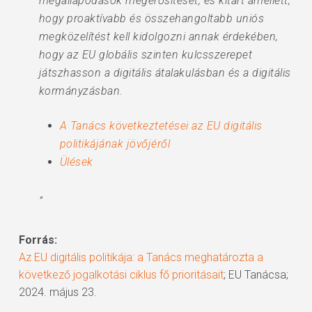
megállapodások megerősítését, és kitart amellett,
hogy proaktívabb és összehangoltabb uniós
megközelítést kell kidolgozni annak érdekében,
hogy az EU globális szinten kulcsszerepet
játszhasson a digitális átalakulásban és a digitális
kormányzásban.
A Tanács következtetései az EU digitális
politikájának jövőjéről
Ülések
”
Forrás:
Az EU digitális politikája: a Tanács meghatározta a
következő jogalkotási ciklus fő prioritásait
; EU Tanácsa;
2024. május 23.