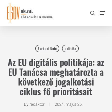
Skip
to
Menu
search
main
Close
content
Menu
Európai Unió
politika
Az EU digitális politikája: az
EU Tanácsa meghatározta a
következő jogalkotási
ciklus fő prioritásait
By
redaktor
2024. május 26.