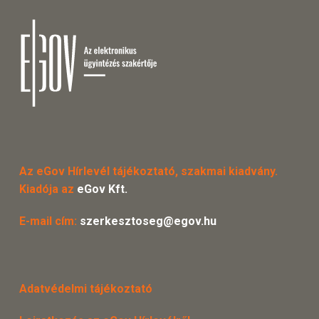
Az eGov Hírlevél tájékoztató, szakmai kiadvány.
Kiadója az
eGov Kft.
E-mail cím:
szerkesztoseg@egov.hu
Adatvédelmi tájékoztató