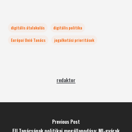
digitális átalakulás
digitális politika
Európai Unió Tanács
jogalkotási prioritások
redaktor
Previous Post
EU Tanácsának politikai megállapodása: MI-gyárak