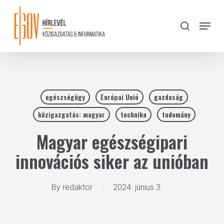
Skip
to
Menu
search
main
Close
content
Menu
egészségügy
Európai Unió
gazdaság
közigazgatás: magyar
technika
tudomány
Magyar egészségipari
innovációs siker az unióban
By
redaktor
2024. június 3.