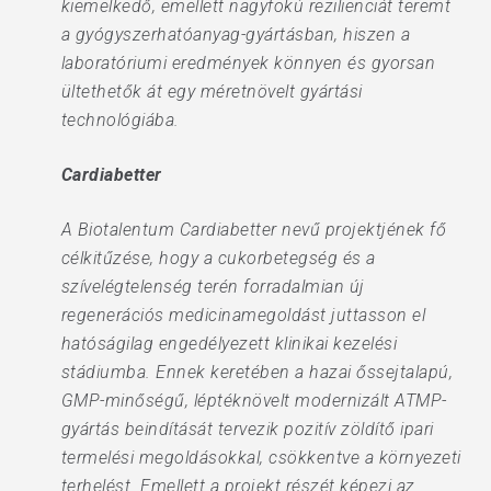
kiemelkedő, emellett nagyfokú rezilienciát teremt
a gyógyszerhatóanyag-gyártásban, hiszen a
laboratóriumi eredmények könnyen és gyorsan
ültethetők át egy méretnövelt gyártási
technológiába.
Cardiabetter
A Biotalentum Cardiabetter nevű projektjének fő
célkitűzése, hogy a cukorbetegség és a
szívelégtelenség terén forradalmian új
regenerációs medicinamegoldást juttasson el
hatóságilag engedélyezett klinikai kezelési
stádiumba. Ennek keretében a hazai őssejtalapú,
GMP-minőségű, léptéknövelt modernizált ATMP-
gyártás beindítását tervezik pozitív zöldítő ipari
termelési megoldásokkal, csökkentve a környezeti
terhelést. Emellett a projekt részét képezi az