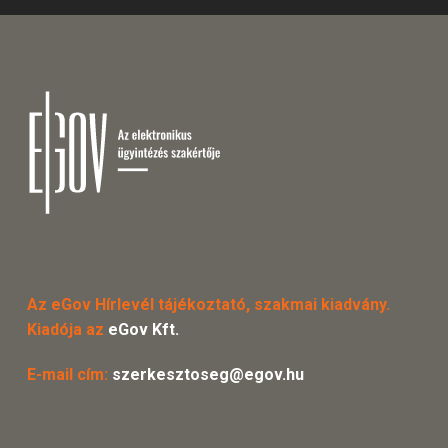
Az eGov Hírlevél tájékoztató, szakmai kiadvány.
Kiadója az
eGov Kft.
E-mail cím:
szerkesztoseg@egov.hu