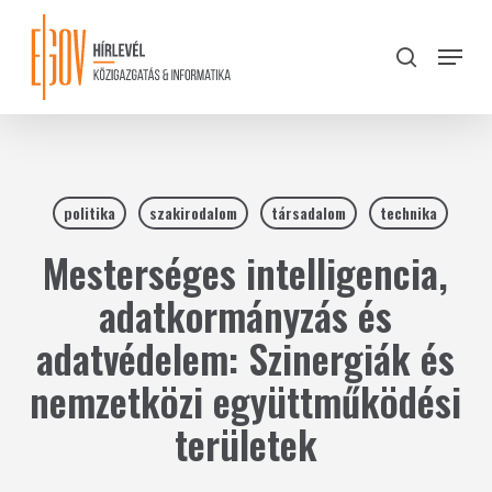
Skip
to
Menu
search
main
Close
content
Menu
politika
szakirodalom
társadalom
technika
Mesterséges intelligencia,
adatkormányzás és
adatvédelem: Szinergiák és
nemzetközi együttműködési
területek