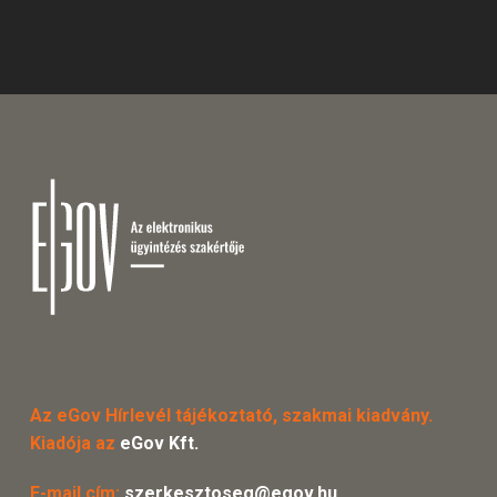
Az eGov Hírlevél tájékoztató, szakmai kiadvány.
Kiadója az
eGov Kft.
E-mail cím:
szerkesztoseg@egov.hu