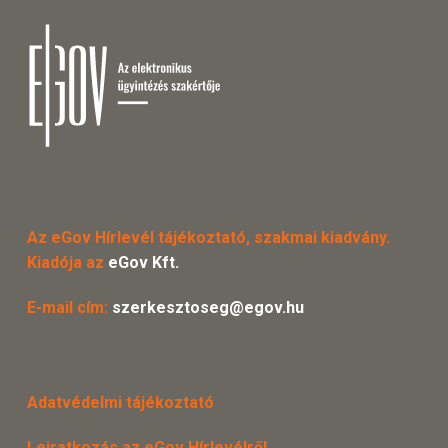
Az eGov Hírlevél tájékoztató, szakmai kiadvány.
Kiadója az
eGov Kft.
E-mail cím:
szerkesztoseg@egov.hu
Adatvédelmi tájékoztató
Leiratkozás az eGov Hírlevélről