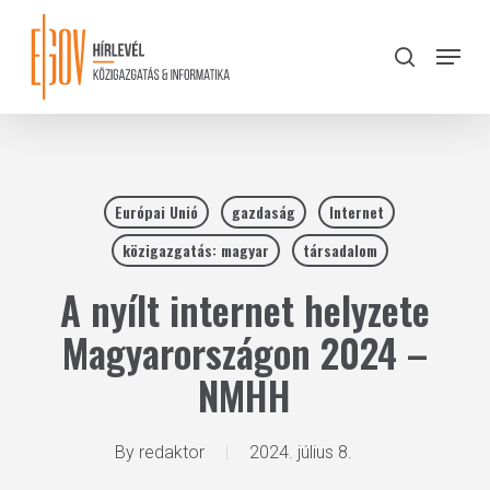
Skip
to
Menu
search
main
Close
content
Menu
Európai Unió
gazdaság
Internet
közigazgatás: magyar
társadalom
A nyílt internet helyzete
Magyarországon 2024 –
NMHH
By
redaktor
2024. július 8.