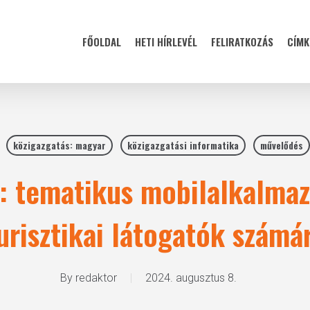
FŐOLDAL
HETI HÍRLEVÉL
FELIRATKOZÁS
CÍMK
közigazgatás: magyar
közigazgatási informatika
művelődés
: tematikus mobilalkalmaz
urisztikai látogatók számá
By
redaktor
2024. augusztus 8.