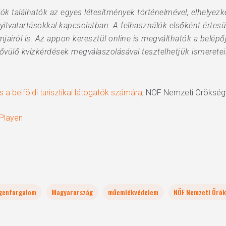
k találhatók az egyes létesítmények történelmével, elhelyezk
 a nyitvatartásokkal kapcsolatban. A felhasználók elsőként érte
mjairól is. Az appon keresztül online is megválthatók a belépő
ővülő kvízkérdések megválaszolásával tesztelhetjük ismeretei
 a belföldi turisztikai látogatók számára
; NÖF Nemzeti Örökségv
 Playen
genforgalom
Magyarország
műemlékvédelem
NÖF Nemzeti Örök