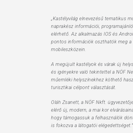
„Kastélyvilág elnevezésű tematikus mo
naprakész információi, programajánlói
elérhető. Az alkalmazás IOS és Andro
pontos információk oszthatók meg a k
mobileszközein.
A megújult kastélyok és várak új hely
és igényekre való tekintettel a NÖF N
műemléki helyszínekhez köthető haszn
turisztikai célpont választását.
Oláh Zsanett, a NÖF Nkft. ügyvezetőj
elérő új, modern, a mai kor elvárásai
hogy támogassuk a felhasználók döntés
is fokozva a látogatói elégedettséget.