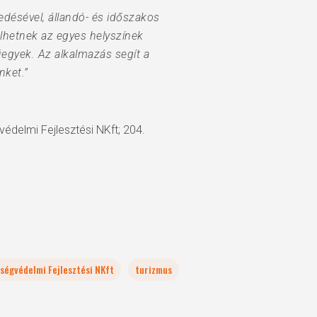
edésével, állandó- és időszakos
sülhetnek az egyes helyszínek
jegyek. Az alkalmazás segít a
nket.”
édelmi Fejlesztési NKft; 204.
ségvédelmi Fejlesztési NKft
turizmus