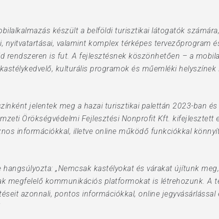
bilalkalmazás készült a belföldi turisztikai látogatók számára
, nyitvatartásai, valamint komplex térképes tervezőprogram és
id rendszeren is fut. A fejlesztésnek köszönhetően – a mobil
astélykedvelő, kulturális programok és műemléki helyszínek
színként jelentek meg a hazai turisztikai palettán 2023-ban 
emzeti Örökségvédelmi Fejlesztési Nonprofit Kft. kifejlesztett
os információkkal, illetve online működő funkciókkal könnyít
e hangsúlyozta: „Nemcsak kastélyokat és várakat újítunk meg
nak megfelelő kommunikációs platformokat is létrehozunk. A t
eit azonnali, pontos információkkal, online jegyvásárlással és
”