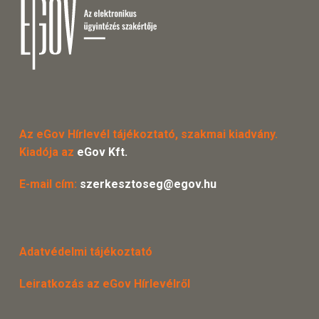
Az eGov Hírlevél tájékoztató, szakmai kiadvány.
Kiadója az
eGov Kft.
E-mail cím:
szerkesztoseg@egov.hu
Adatvédelmi tájékoztató
Leiratkozás az eGov Hírlevélről