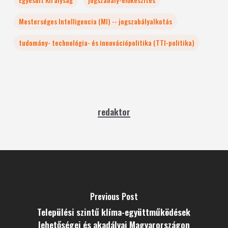
Mesterséges Intelligencia (MI) -- jogszabályalkotás
tudomány- technológia- és innovációpolitika (TTI-politika)
redaktor
Previous Post
Települési szintű klíma-együttműködések
lehetőségei és akadályai Magyarországon