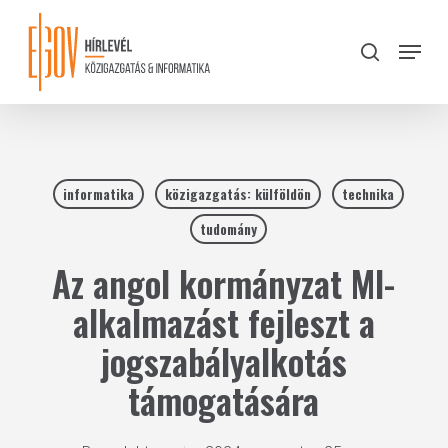
Skip
to
Menu
search
main
Close
content
Menu
informatika
közigazgatás: külföldön
technika
tudomány
Az angol kormányzat MI-
alkalmazást fejleszt a
jogszabályalkotás
támogatására