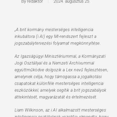
By
redaktor
2024. augusztus 25.
„A brit kormány mesterséges intelligencia
inkubátora (i.AI) egy MI-rendszert fejleszt a
jogszabálytervezési folyamat megkönnyítése.
Az Igazságügyi Minisztériummal, a Kormányzati
Jogi Osztállyal és a Nemzeti Archívummal
együttműködve dolgozik a Lex nevű fejlesztésen,
amelynek célja, hogy támogassa a jogalkotási
csapatokat különféle mesterséges intelligencia
eszközökkel, amelyek segítik a brit jogszabályok
áttekintését, magyarázatát és értelmezését.
Liam Wilkinson, az i.AI alkalmazott mesterséges
intelligencia osztályának vezetője elmondta, hogy