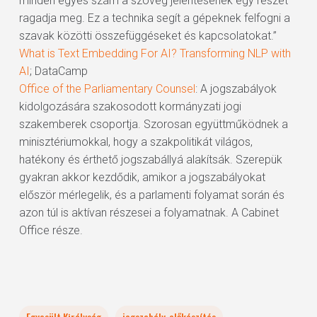
minden egyes szám a szöveg jelentésének egy részét
ragadja meg. Ez a technika segít a gépeknek felfogni a
szavak közötti összefüggéseket és kapcsolatokat.”
What is Text Embedding For AI? Transforming NLP with
AI
; DataCamp
Office of the Parliamentary Counsel
: A jogszabályok
kidolgozására szakosodott kormányzati jogi
szakemberek csoportja. Szorosan együttműködnek a
minisztériumokkal, hogy a szakpolitikát világos,
hatékony és érthető jogszabállyá alakítsák. Szerepük
gyakran akkor kezdődik, amikor a jogszabályokat
először mérlegelik, és a parlamenti folyamat során és
azon túl is aktívan részesei a folyamatnak. A Cabinet
Office része.
Egyesült Királyság
jogszabály-előkészítés