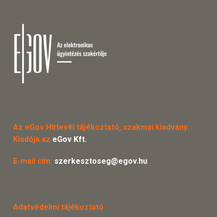
Az eGov Hírlevél tájékoztató, szakmai kiadvány.
Kiadója az
eGov Kft.
E-mail cím:
szerkesztoseg@egov.hu
Adatvédelmi tájékoztató