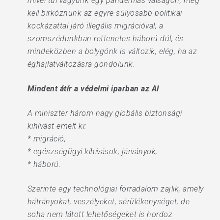
mivel túl vagyunk egy pandémiás válságon, meg
kell birkóznunk az egyre súlyosabb politikai
kockázattal járó illegális migrációval, a
szomszédunkban rettenetes háború dúl, és
mindeközben a bolygónk is változik, elég, ha az
éghajlatváltozásra gondolunk.
Mindent átír a védelmi iparban az AI
A miniszter három nagy globális biztonsági
kihívást emelt ki:
* migráció,
* egészségügyi kihívások, járványok,
* háború.
Szerinte egy technológiai forradalom zajlik, amely
hátrányokat, veszélyeket, sérülékenységet, de
soha nem látott lehetőségeket is hordoz