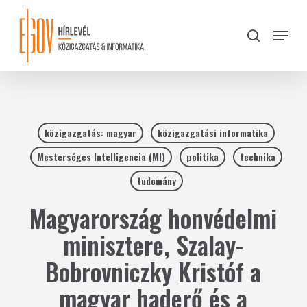
Skip
to
Menu
search
main
Close
content
Menu
közigazgatás: magyar
közigazgatási informatika
Mesterséges Intelligencia (MI)
politika
technika
tudomány
Magyarország honvédelmi
minisztere, Szalay-
Bobrovniczky Kristóf a
magyar haderő és a