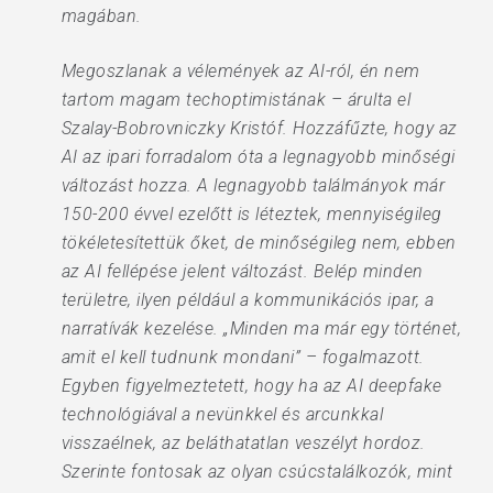
magában.
Megoszlanak a vélemények az AI-ról, én nem
tartom magam techoptimistának – árulta el
Szalay-Bobrovniczky Kristóf. Hozzáfűzte, hogy az
AI az ipari forradalom óta a legnagyobb minőségi
változást hozza. A legnagyobb találmányok már
150-200 évvel ezelőtt is léteztek, mennyiségileg
tökéletesítettük őket, de minőségileg nem, ebben
az AI fellépése jelent változást. Belép minden
területre, ilyen például a kommunikációs ipar, a
narratívák kezelése. „Minden ma már egy történet,
amit el kell tudnunk mondani” – fogalmazott.
Egyben figyelmeztetett, hogy ha az AI deepfake
technológiával a nevünkkel és arcunkkal
visszaélnek, az beláthatatlan veszélyt hordoz.
Szerinte fontosak az olyan csúcstalálkozók, mint