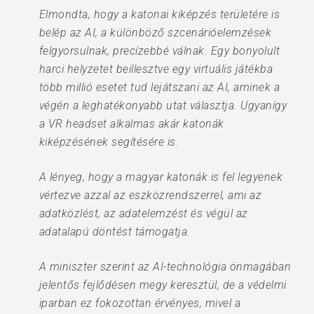
Elmondta, hogy a katonai kiképzés területére is
belép az AI, a különböző szcenárióelemzések
felgyorsulnak, precízebbé válnak. Egy bonyolult
harci helyzetet beillesztve egy virtuális játékba
több millió esetet tud lejátszani az AI, aminek a
végén a leghatékonyabb utat választja. Ugyanígy
a VR headset alkalmas akár katonák
kiképzésének segítésére is.
A lényeg, hogy a magyar katonák is fel legyenek
vértezve azzal az eszközrendszerrel, ami az
adatközlést, az adatelemzést és végül az
adatalapú döntést támogatja.
A miniszter szerint az AI-technológia önmagában
jelentős fejlődésen megy keresztül, de a védelmi
iparban ez fokozottan érvényes, mivel a