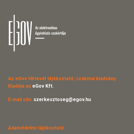
Az eGov Hírlevél tájékoztató, szakmai kiadvány.
Kiadója az
eGov Kft.
E-mail cím:
szerkesztoseg@egov.hu
Adatvédelmi tájékoztató