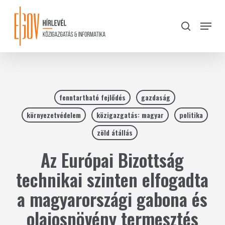
Skip
to
Menu
search
main
Close
content
Menu
fenntartható fejlődés
gazdaság
környezetvédelem
közigazgatás: magyar
politika
zöld átállás
Az Európai Bizottság
technikai szinten elfogadta
a magyarországi gabona és
olajosnövény termesztés