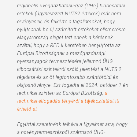
regionális üvegházhatású-gáz (ÜHG) kibocsátási
értékek (úgynevezett NUTS2 értékek) már nem
érvényesek, és felkérte a tagállamokat, hogy
nyújtsanak be új számított értékeket elismerésre.
Magyarország eleget tett ennek a kérésnek
azáltal, hogy a RED II keretében benyújtotta az
Európai Bizottságnak a mezőgazdasági
nyersanyagok termesztésére jellemző ÜHG
kibocsátási szintekről szóló jelentést a NUTS 2
régiókra és az öt legfontosabb szántóföldi és
olajosnövényre. Ezt fogadta el 2024. október 1-én
technikai szinten az Európai Bizottság,
a
technikai elfogadás tényéről a tájékoztatást itt
érhető el.
Egyúttal szeretnénk felhívni a figyelmet arra, hogy
a növénytermesztésből származó ÜHG-