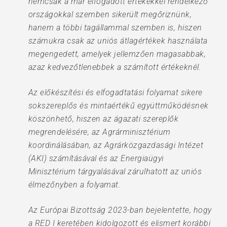
nemcsak a már elfogadott értékekkel rendelkező
országokkal szemben sikerült megőriznünk,
hanem a többi tagállammal szemben is, hiszen
számukra csak az uniós átlagértékek használata
megengedett, amelyek jellemzően magasabbak,
azaz kedvezőtlenebbek a számított értékeknél.
Az előkészítési és elfogadtatási folyamat sikere
sokszereplős és mintaértékű együttműködésnek
köszönhető, hiszen az ágazati szereplők
megrendelésére, az Agrárminisztérium
koordinálásában, az Agrárközgazdasági Intézet
(AKI) számításával és az Energiaügyi
Minisztérium tárgyalásával zárulhatott az uniós
élmezőnyben a folyamat.
Az Európai Bizottság 2023-ban bejelentette, hogy
a RED I keretében kidolgozott és elismert korábbi