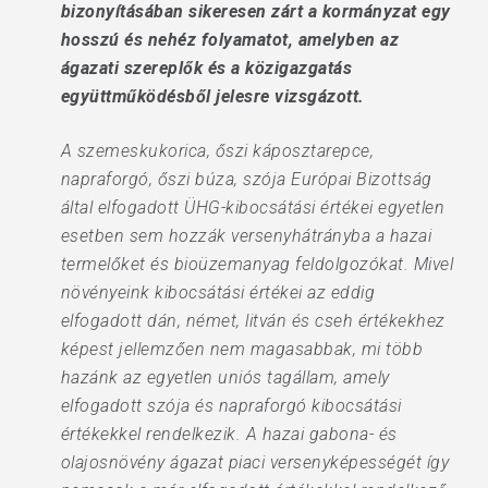
bizonyításában sikeresen zárt a kormányzat egy
hosszú és nehéz folyamatot, amelyben az
ágazati szereplők és a közigazgatás
együttműködésből jelesre vizsgázott.
A szemeskukorica, őszi káposztarepce,
napraforgó, őszi búza, szója Európai Bizottság
által elfogadott ÜHG-kibocsátási értékei egyetlen
esetben sem hozzák versenyhátrányba a hazai
termelőket és bioüzemanyag feldolgozókat. Mivel
növényeink kibocsátási értékei az eddig
elfogadott dán, német, litván és cseh értékekhez
képest jellemzően nem magasabbak, mi több
hazánk az egyetlen uniós tagállam, amely
elfogadott szója és napraforgó kibocsátási
értékekkel rendelkezik. A hazai gabona- és
olajosnövény ágazat piaci versenyképességét így