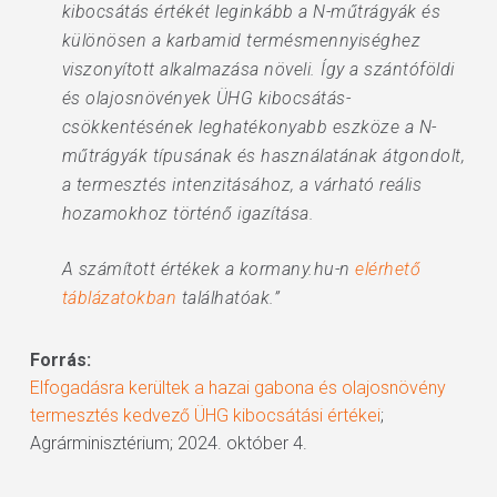
kibocsátás értékét leginkább a N-műtrágyák és
különösen a karbamid termésmennyiséghez
viszonyított alkalmazása növeli. Így a szántóföldi
és olajosnövények ÜHG kibocsátás-
csökkentésének leghatékonyabb eszköze a N-
műtrágyák típusának és használatának átgondolt,
a termesztés intenzitásához, a várható reális
hozamokhoz történő igazítása.
A számított értékek a kormany.hu-n
elérhető
táblázatokban
találhatóak.”
Forrás:
Elfogadásra kerültek a hazai gabona és olajosnövény
termesztés kedvező ÜHG kibocsátási értékei
;
Agrárminisztérium; 2024. október 4.