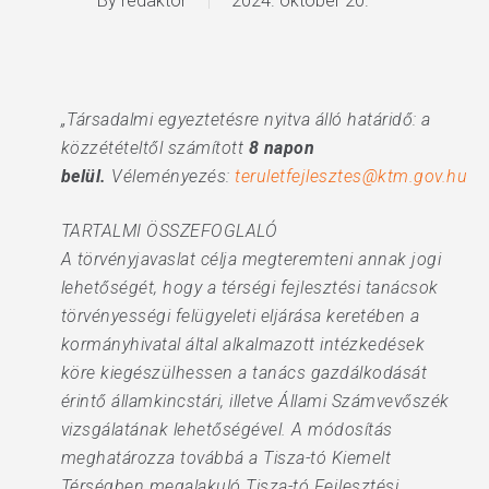
By
redaktor
2024. október 20.
„Társadalmi egyeztetésre nyitva álló határidő: a
közzétételtől számított
8 napon
belül.
Véleményezés:
teruletfejlesztes@ktm.gov.hu
TARTALMI ÖSSZEFOGLALÓ
A törvényjavaslat célja megteremteni annak jogi
lehetőségét, hogy a térségi fejlesztési tanácsok
törvényességi felügyeleti eljárása keretében a
kormányhivatal által alkalmazott intézkedések
köre kiegészülhessen a tanács gazdálkodását
érintő államkincstári, illetve Állami Számvevőszék
vizsgálatának lehetőségével. A módosítás
meghatározza továbbá a Tisza-tó Kiemelt
Térségben megalakuló Tisza-tó Fejlesztési