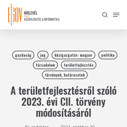
Skip
to
Menu
search
main
Close
content
Menu
gazdaság
jog
közigazgatás: magyar
politika
társadalom
területfejlesztés
törvények, határozatok
A területfejlesztésről szóló
2023. évi CII. törvény
módosításáról