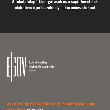
A feladatalapú támogatások és a saját bevételek
alakulása a járásszékhely önkormányzatoknál
Az eGov Hírlevél tájékoztató, szakmai kiadvány.