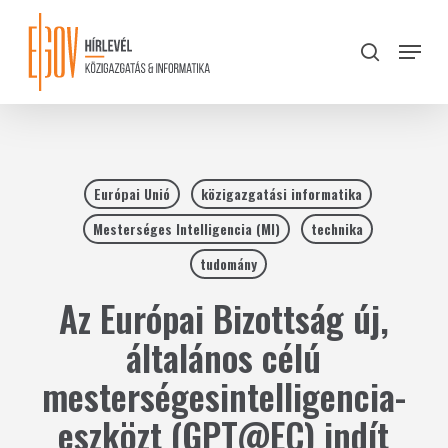
Skip
to
Menu
search
main
Close
content
Menu
Európai Unió
közigazgatási informatika
Mesterséges Intelligencia (MI)
technika
tudomány
Az Európai Bizottság új,
általános célú
mesterségesintelligencia-
eszközt (GPT@EC) indít