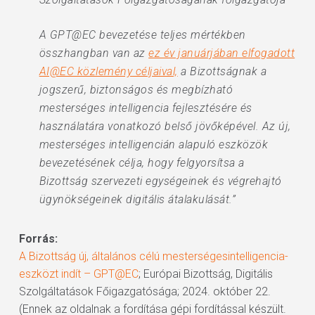
A GPT@EC bevezetése teljes mértékben
összhangban van az
ez év januárjában elfogadott
AI@EC közlemény céljaival,
a Bizottságnak a
jogszerű, biztonságos és megbízható
mesterséges intelligencia fejlesztésére és
használatára vonatkozó belső jövőképével. Az új,
mesterséges intelligencián alapuló eszközök
bevezetésének célja, hogy felgyorsítsa a
Bizottság szervezeti egységeinek és végrehajtó
ügynökségeinek digitális átalakulását.”
Forrás:
A Bizottság új, általános célú mesterségesintelligencia-
eszközt indít – GPT@EC
; Európai Bizottság, Digitális
Szolgáltatások Főigazgatósága; 2024. október 22.
(Ennek az oldalnak a fordítása gépi fordítással készült.