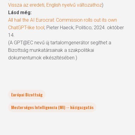
Vissza az eredeti, English nyelvű változathoz
)
Lásd még:
All hail the AI Eurocrat: Commission rolls out its own
ChatGPT-like tool
; Pieter Haeck; Politico; 2024. október
14.
(A GPT@EC nevű új tartalomgenerátor segíthet a
Bizottság munkatársainak a szakpolitikai
dokumentumok elkészítésében.)
Európai Bizottság
Mesterséges Intelligencia (MI) -- közigazgatás