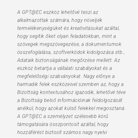
A GPT@EC eszköz lehetővé teszi az
alkalmazottak számára, hogy növeljék
termelékenységüket és kreativitásukat azáltal,
hogy segítik őket olyan feladatokban, mint a
szövegek megszövegezése, a dokumentumok
összefoglalása, szoftverkódok kidolgozása stb.,
Adataik biztonságának megőrzése mellett. Az
eszköz betartja a vállalati szabályokat és a
megfelelőségi szabványokat. Nagy előnye a
harmadik felek eszközeivel szemben az, hogy a
Bizottság kontextusához igazodik, lehetővé téve
a Bizottság belső információinak feldolgozását
anélkül, hogy azokat külső felekkel megosztaná.
A GPT@EC a személyzet szélesebb körű
támogatására összpontosít azáltal, hogy
hozzáférést biztosít számos nagy nyelvi