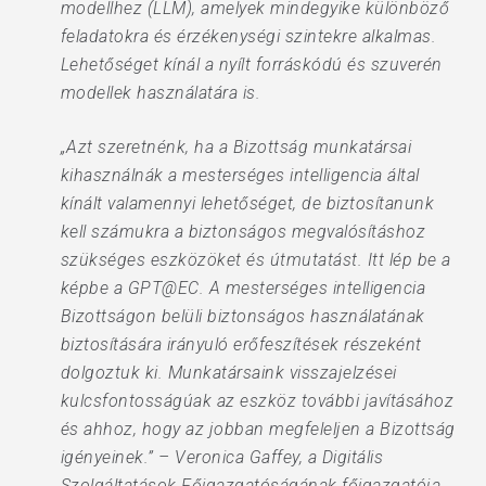
modellhez (LLM), amelyek mindegyike különböző
feladatokra és érzékenységi szintekre alkalmas.
Lehetőséget kínál a nyílt forráskódú és szuverén
modellek használatára is.
„Azt szeretnénk, ha a Bizottság munkatársai
kihasználnák a mesterséges intelligencia által
kínált valamennyi lehetőséget, de biztosítanunk
kell számukra a biztonságos megvalósításhoz
szükséges eszközöket és útmutatást. Itt lép be a
képbe a GPT@EC. A mesterséges intelligencia
Bizottságon belüli biztonságos használatának
biztosítására irányuló erőfeszítések részeként
dolgoztuk ki. Munkatársaink visszajelzései
kulcsfontosságúak az eszköz további javításához
és ahhoz, hogy az jobban megfeleljen a Bizottság
igényeinek.” – Veronica Gaffey, a Digitális
Szolgáltatások Főigazgatóságának főigazgatója