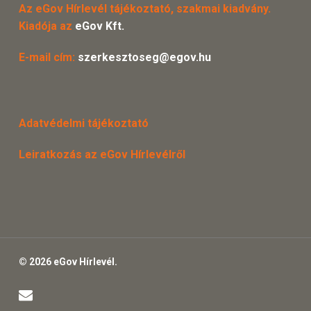
Az eGov Hírlevél tájékoztató, szakmai kiadvány.
Kiadója az
eGov Kft.
E-mail cím:
szerkesztoseg@egov.hu
Adatvédelmi tájékoztató
Leiratkozás az eGov Hírlevélről
© 2026 eGov Hírlevél.
email