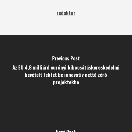
redaktor
Previous Post
Az EU 4,8 milliárd eurónyi kibocsátáskereskedelmi
bevételt fektet be innovatív nettó zéró
projektekbe
Next Post