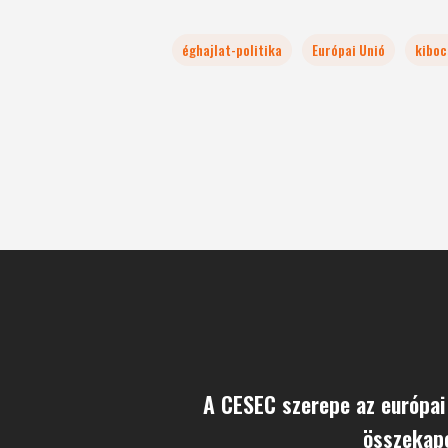
éghajlat-politika
Európai Unió
kiboc
A CESEC szerepe az európai
összekap