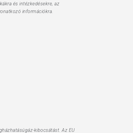
ikákra és intézkedésekre, az
 vonatkozó információkra.
vegházhatásúgáz-kibocsátást. Az EU