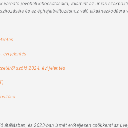
 várható jövőbeli kibocsátásaira, valamint az uniós szakpolit
anszírozására és az éghajlatváltozáshoz való alkalmazkodásra
elentés
 évi jelentés
etéről szóló 2024. évi jelentés
T)
ósítása
aló átállásban, és 2023-ban ismét erőteljesen csökkenti az ü