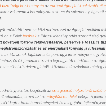
ó bizottsági közlemény és
az
európai éghajlati kockázatértéke
sakor valamennyi kormányzati szinten és valamennyi ágazati s
t.
yüttműködött nemzetközi partnereivel az éghajlat-politikai f
28-on a Felek
lezárták
a Párizsi Megállapodás szerinti első glob
 követően történő felgyorsításáról, beleértve a fosszilis tüz
 megháromszorozását és az energiahatékonyság javulásának 
is az EU, annak tagállamai és pénzügyi intézményei – együtt
atáshoz, és ők járulnak hozzá a legnagyobb mértékben az égha
tozás elleni küzdelem globális közfinanszírozásának mintegy 
ó eredményjelentés kiegészíti az
energiaunió helyzetéről szóló é
 előrehaladást, amint azt az
irányítási rendelet
előírja. A jelent
n elért legfontosabb eredményeket és a legújabb fejleményeket.