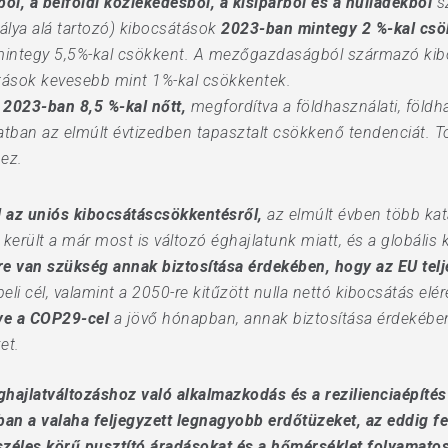
l, a belföldi közlekedésből, a kisiparból és a hulladékból
s
tálya alá tartozó) kibocsátások
2023-ban mintegy 2 %-kal csö
y mintegy 5,5%-kal csökkent. A mezőgazdaságból származó kib
ások kevesebb mint 1%-kal csökkentek.
 2023-ban 8,5 %-kal nőtt,
megfordítva a földhasználati, földh
ban az elmúlt évtizedben tapasztalt csökkenő tendenciát. T
ez.
l az uniós kibocsátáscsökkentésről,
az elmúlt évben több kata
r került a már most is változó éghajlatunk miatt, és a globáli
e van szükség annak biztosítása érdekében, hogy az EU teljes
eli cél, valamint a 2050-re kitűzött nulla nettó kibocsátás elé
dve a COP29-cel
a jövő hónapban, annak biztosítása érdekében
et.
ghajlatváltozáshoz való alkalmazkodás és a rezilienciaépítés
n a valaha feljegyzett legnagyobb erdőtüzeket, az eddig f
 széles körű pusztító áradásokat és a hőmérséklet folyamato