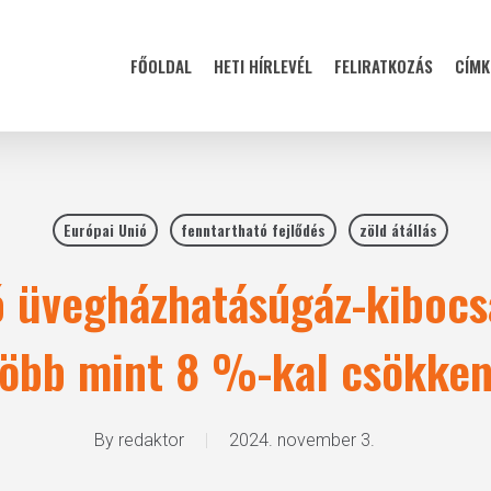
FŐOLDAL
HETI HÍRLEVÉL
FELIRATKOZÁS
CÍMK
Európai Unió
fenntartható fejlődés
zöld átállás
ó üvegházhatásúgáz-kiboc
több mint 8 %-kal csökken
By
redaktor
2024. november 3.