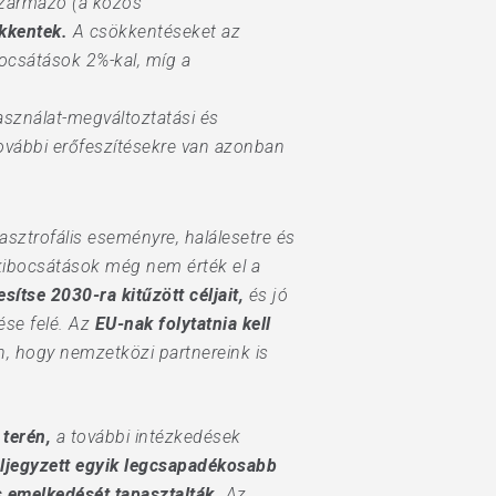
zármazó (a közös
kkentek.
A csökkentéseket az
ocsátások 2%-kal, míg a
asználat-megváltoztatási és
ovábbi erőfeszítésekre van azonban
sztrofális eseményre, halálesetre és
s kibocsátások még nem érték el a
ítse 2030-ra kitűzött céljait,
és jó
rése felé. Az
EU-nak folytatnia kell
, hogy nemzetközi partnereink is
 terén,
a további intézkedések
eljegyzett egyik legcsapadékosabb
s emelkedését tapasztalták.
Az