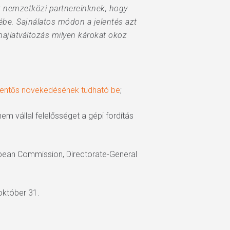
k nemzetközi partnereinknek, hogy
ébe. Sajnálatos módon a jelentés azt
ghajlatváltozás milyen károkat okoz
elentős növekedésének tudható be
;
em vállal felelősséget a gépi fordítás
opean Commission, Directorate-General
 október 31.