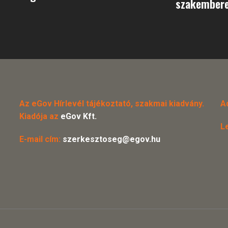
szakembere
Az eGov Hírlevél tájékoztató, szakmai kiadvány.
A
Kiadója az
eGov Kft.
L
E-mail cím:
szerkesztoseg@egov.hu