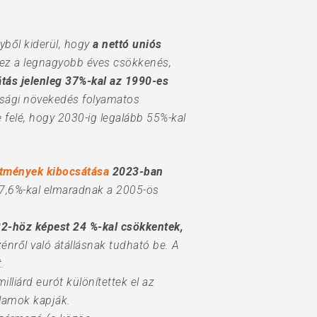
ből kiderül, hogy
a nettó uniós
 ez a legnagyobb éves csökkenés,
tás jelenleg 37%-kal az 1990-es
sági növekedés folyamatos
 felé, hogy 2030-ig legalább 55%-kal
sítmények kibocsátása
2023-ban
47,6%-kal elmaradnak a 2005-ös
2-höz képest 24 %-kal csökkentek,
nről való átállásnak tudható be. A
.
illiárd eurót különítettek el az
llamok kapják.