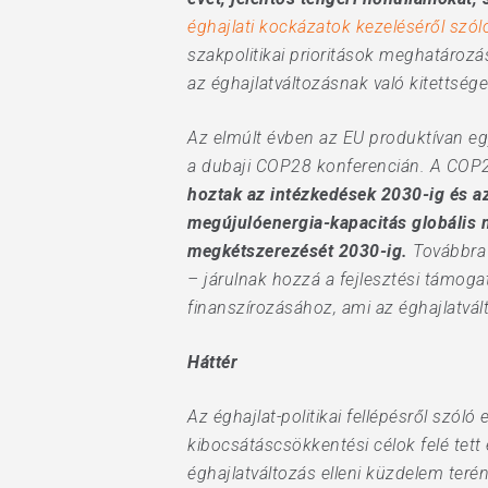
éghajlati kockázatok kezeléséről szól
szakpolitikai prioritások meghatározá
az éghajlatváltozásnak való kitettsége
Az elmúlt évben az EU produktívan eg
a dubaji COP28 konferencián. A COP
hoztak az intézkedések 2030-ig és azt
megújulóenergia-kapacitás globális
megkétszerezését 2030-ig.
Továbbra 
– járulnak hozzá a fejlesztési támog
finanszírozásához, ami az éghajlatvál
Háttér
Az éghajlat-politikai fellépésről szól
kibocsátáscsökkentési célok felé tett
éghajlatváltozás elleni küzdelem teré