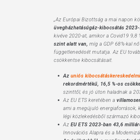
„Az Európai Bizottság a mai napon kö
üvegházhatásúgáz-kibocsátás 2023-b
kivéve 2020-at, amikor a Covid19 9,8
szint alatt van,
míg a GDP 68%-kal nőt
függetlenedését mutatja. Az EU tovább
csökkentse kibocsátásait.
Az
uniós kibocsátáskereskedelmi 
Hit enter to search or ESC to close
rekordmértékű, 16,5 %-os csökke
szinttől, és jó úton haladnak a 20
Az EU ETS keretében a
villamosen
ami a megújuló energiaforrások, 
légi közlekedésből származó kiboc
Az
EU ETS 2023-ban 43,6 milliár
Innovációs Alapra és a Modernizá