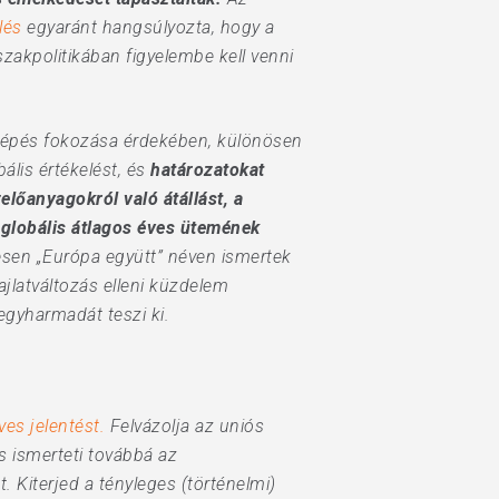
lés
egyaránt hangsúlyozta, hogy a
zakpolitikában figyelembe kell venni
ellépés fokozása érdekében, különösen
ális értékelést, és
határozatokat
előanyagokról való átállást, a
globális átlagos éves ütemének
esen „Európa együtt” néven ismertek
jlatváltozás elleni küzdelem
egyharmadát teszi ki.
ves jelentést.
Felvázolja az uniós
és ismerteti továbbá az
 Kiterjed a tényleges (történelmi)