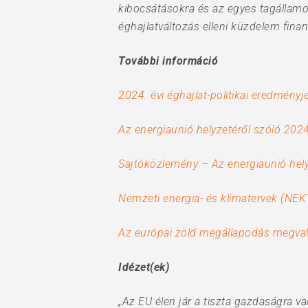
kibocsátásokra és az egyes tagállamok
éghajlatváltozás elleni küzdelem fin
További információ
2024. évi éghajlat-politikai eredményj
Az energiaunió helyzetéről szóló 2024.
Sajtóközlemény – Az energiaunió helyz
Nemzeti energia- és klímatervek (NEK
Az európai zöld megállapodás megval
Idézet(ek)
„Az EU élen jár a tiszta gazdaságra v