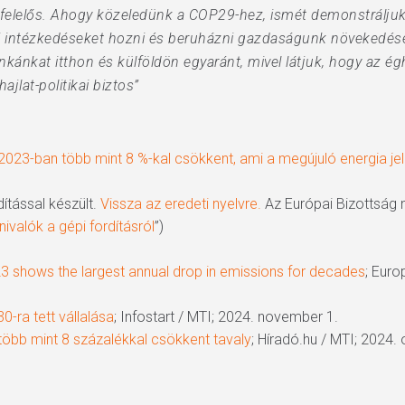
rt felelős. Ahogy közeledünk a COP29-hez, ismét demonstrálju
kai intézkedéseket hozni és beruházni gazdaságunk növekedés
nkánkat itthon és külföldön egyaránt, mivel látjuk, hogy az é
jlat-politikai biztos”
023-ban több mint 8 %-kal csökkent, ami a megújuló energia j
ítással készült.
Vissza az eredeti nyelvre.
Az Európai Bizottság n
ivalók a gépi fordításról
”)
3 shows the largest annual drop in emissions for decades
; Eur
0-ra tett vállalása
; Infostart / MTI; 2024. november 1.
öbb mint 8 százalékkal csökkent tavaly
; Híradó.hu / MTI; 2024.