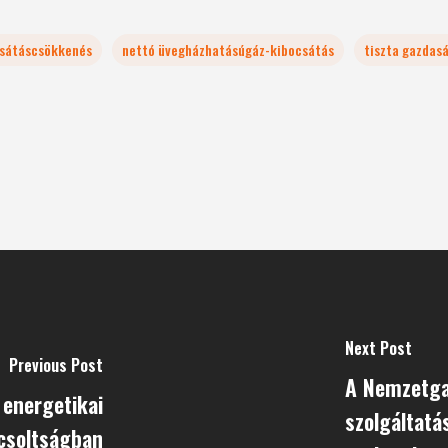
sátáscsökkenés
nettó üvegházhatásúgáz-kibocsátás
tiszta gazdas
Next Post
Previous Post
A Nemzetga
 energetikai
szolgáltatá
csoltságban