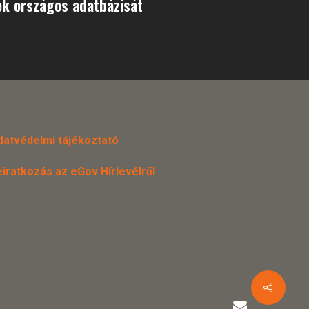
k országos adatbázisát
datvédelmi tájékoztató
eiratkozás az eGov Hírlevélről
email