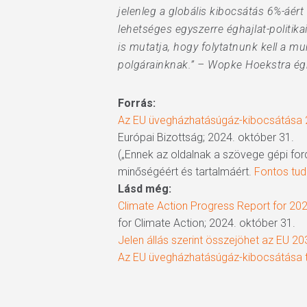
jelenleg a globális kibocsátás 6%-áé
lehetséges egyszerre éghajlat-politi
is mutatja, hogy folytatnunk kell a mu
polgárainknak.” – Wopke Hoekstra égha
Forrás:
Az EU üvegházhatásúgáz-kibocsátása 2
Európai Bizottság; 2024. október 31.
(„Ennek az oldalnak a szövege gépi ford
minőségéért és tartalmáért.
Fontos tudn
Lásd még:
Climate Action Progress Report for 202
for Climate Action; 2024. október 31.
Jelen állás szerint összejöhet az EU 203
Az EU üvegházhatásúgáz-kibocsátása t