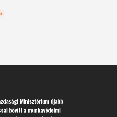
ág
zdasági Minisztérium újabb
ssal bővíti a munkavédelmi