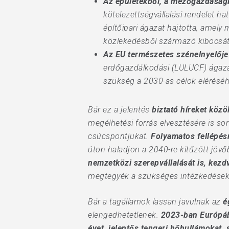
Az épületekből, a mezőgazdaságbó
kötelezettségvállalási rendelet ha
építőipari ágazat hajtotta, amel
közlekedésből származó kibocsát
Az EU természetes szénelnyelője
erdőgazdálkodási (LULUCF) ágazat
szükség a 2030-as célok eléréséh
Bár ez a jelentés
biztató híreket közö
megélhetési forrás elvesztésére is so
csúcspontjukat.
Folyamatos fellépésr
úton haladjon a 2040-re kitűzött jövőb
nemzetközi szerepvállalását is, kez
megtegyék a szükséges intézkedések
Bár a tagállamok lassan javulnak az
é
elengedhetetlenek.
2023-ban Európába
évet, jelentős tengeri hőhullámokat,