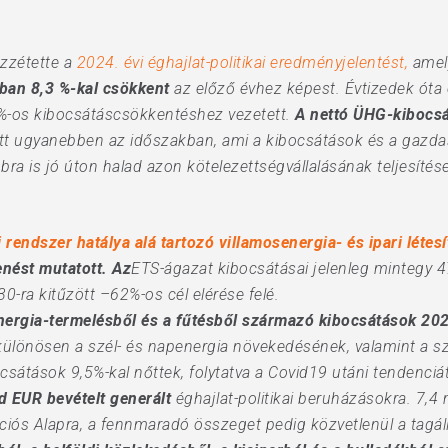
zzétette a
2024. évi éghajlat-politikai eredményjelentést,
amely
an 8,3 %-kal csökkent
az előző évhez képest. Évtizedek óta
 %-os kibocsátáscsökkentéshez vezetett.
A nettó ÜHG-kibocsá
t ugyanebben az időszakban, ami a kibocsátások és a gazda
ra is jó úton halad azon kötelezettségvállalásának teljesítése
rendszer hatálya alá tartozó villamosenergia- és ipari léte
nést mutatott.
Az
ETS-ágazat kibocsátásai jelenleg mintegy 
30-ra kitűzött –62%-os cél elérése felé.
ergia-termelésből és a fűtésből származó kibocsátások 202
különösen a szél- és napenergia növekedésének, valamint a szé
sátások 9,5%-kal nőttek, folytatva a Covid19 utáni tendenciát
d EUR bevételt generált
éghajlat-politikai beruházásokra. 7,4 m
ciós Alapra, a fennmaradó összeget pedig közvetlenül a tagá