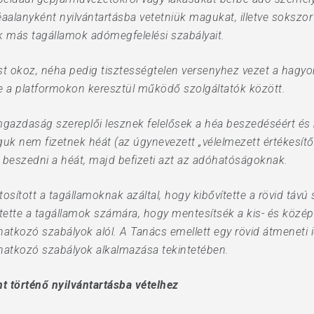
éaalanyként nyilvántartásba vetetniük magukat, illetve soksz
k más tagállamok adómegfelelési szabályait.
st okoz, néha pedig tisztességtelen versenyhez vezet a hagyo
etve a platformokon keresztül működő szolgáltatók között.
mgazdaság szereplői lesznek felelősek a héa beszedéséért és
k nem fizetnek héát (az úgynevezett „vélelmezett értékesítői, i
a beszedni a héát, majd befizeti azt az adóhatóságoknak.
ított a tagállamoknak azáltal, hogy kibővítette a rövid távú s
ette a tagállamok számára, hogy mentesítsék a kis- és középv
vonatkozó szabályok alól. A Tanács emellett egy rövid átmeneti
vonatkozó szabályok alkalmazása tekintetében.
t történő nyilvántartásba vételhez