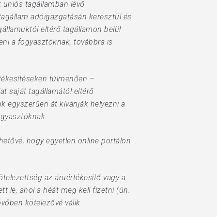
k uniós tagállamban lévő
 tagállam adóigazgatásán keresztül és
gállamuktól eltérő tagállamon belül
teni a fogyasztóknak, továbbra is
rtékesítéseken túlmenően –
at saját tagállamától eltérő
tok egyszerűen át kívánják helyezni a
ogyasztóknak.
hetővé, hogy egyetlen online portálon
ötelezettség az áruértékesítő vagy a
 le, ahol a héát meg kell fizetni (ún.
vőben kötelezővé válik.