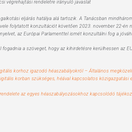
i végrehajtási rendeletre irányuló javaslat
jogalkotási eljárás hatálya alá tartozik. A Tanácsban mindhá
ele folytatott konzultációt követően 2023. november 22-én ny
yelvet, az Európai Parlamenttel ismét konzultálni fog a jóváh
l fogadnia a szöveget, hogy az kihirdetésre kerülhessen az E
igitális korhoz igazodó héaszabályokról – Általános megközel
igitális korban szükséges, héával kapcsolatos közigazgatási 
 rendelete az egyes héaszabályozásokhoz kapcsolódó tájékozta