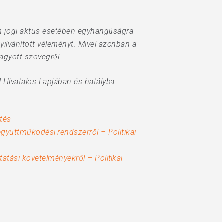
rom jogi aktus esetében egyhangúságra
ilvánított véleményt. Mivel azonban a
agyott szövegről.
U Hivatalos Lapjában és hatályba
ítés
együttműködési rendszerről – Politikai
tási követelményekről – Politikai