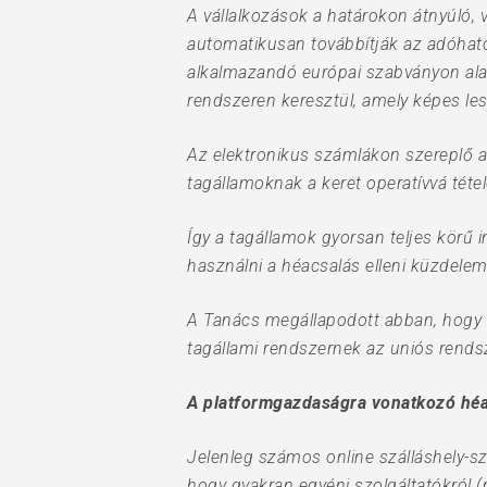
A vállalkozások a határokon átnyúló, v
automatikusan továbbítják az adóhat
alkalmazandó európai szabványon ala
rendszeren keresztül, amely képes le
Az elektronikus számlákon szereplő ad
tagállamoknak a keret operatívvá tét
Így a tagállamok gyorsan teljes körű 
használni a héacsalás elleni küzdele
A Tanács megállapodott abban, hogy az
tagállami rendszernek az uniós rendsze
A platformgazdaságra vonatkozó hé
Jelenleg számos online szálláshely-sz
hogy gyakran egyéni szolgáltatókról (