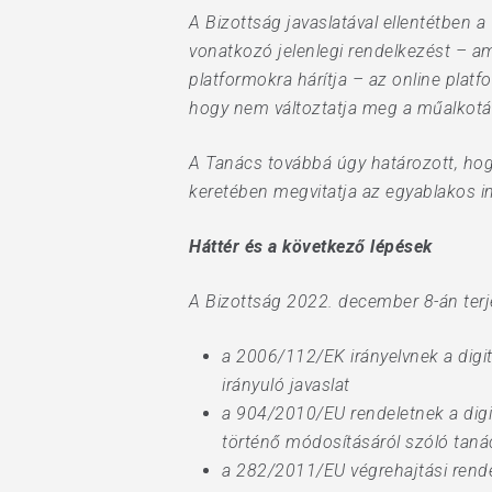
A Bizottság javaslatával ellentétben a 
vonatkozó jelenlegi rendelkezést – am
platformokra hárítja – az online platf
hogy nem változtatja meg a műalkotá
A Tanács továbbá úgy határozott, hog
keretében megvitatja az egyablakos im
Háttér és a következő lépések
A Bizottság 2022. december 8-án terje
a 2006/112/EK irányelvnek a digit
irányuló javaslat
a 904/2010/EU rendeletnek a digi
történő módosításáról szóló tanács
a 282/2011/EU végrehajtási rend