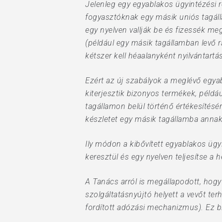
Jelenleg egy egyablakos ügyintézési r
fogyasztóknak egy másik uniós tagáll
egy nyelven vallják be és fizessék me
(például egy másik tagállamban levő ra
kétszer kell héaalanyként nyilvántart
Ezért az új szabályok a meglévő egya
kiterjesztik bizonyos termékek, példáu
tagállamon belül történő értékesítésér
készletet egy másik tagállamba annak
Ily módon a kibővített egyablakos ügy
keresztül és egy nyelven teljesítse a 
A Tanács arról is megállapodott, hogy
szolgáltatásnyújtó helyett a vevőt ter
fordított adózási mechanizmus). Ez bi