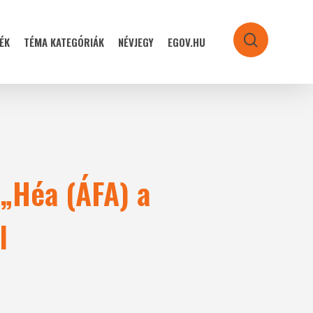
ÉK
TÉMA KATEGÓRIÁK
NÉVJEGY
EGOV.HU
search
 „Héa (ÁFA) a
l