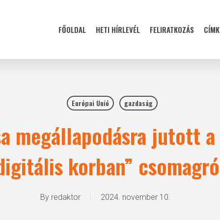
FŐOLDAL
HETI HÍRLEVÉL
FELIRATKOZÁS
CÍMK
Európai Unió
gazdaság
a megállapodásra jutott a
digitális korban” csomagró
By
redaktor
2024. november 10.