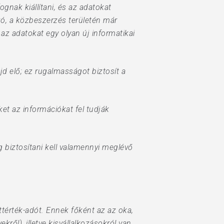
gnak kiállítani, és az adatokat
ó, a közbeszerzés területén már
 adatokat egy olyan új informatikai
d elő; ez rugalmasságot biztosít a
et az információkat fel tudják
 biztosítani kell valamennyi meglévő
ttérték-adót. Ennek főként az az oka,
ől), illetve kisvállalkozásokról van