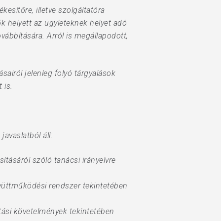
kesítőre, illetve szolgáltatóra
k helyett az ügyleteknek helyet adó
ovábbítására. Arról is megállapodott,
airól jelenleg folyó tárgyalások
 is.
avaslatból áll:
tásáról szóló tanácsi irányelvre
yüttműködési rendszer tekintetében
ási követelmények tekintetében