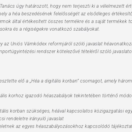
Tanács úgy határozott, hogy nem terjeszti ki a vélelmezett érté
ely a héa beszedésének felelősségét az elsődleges értékesítő
ormok által értékesített összes termékre és a saját termékek t
sokra és a régiségekre vonatkozó szabályokat.
y az Uniós Vámkódex reformjáról szóló javaslat héavonatkozás
portügyintézési rendszer kötelezővé tételéről szóló javaslatot
sztette elő a „Héa a digitális korban” csomagot, amely három j
ális korhoz igazodó héaszabályok tekintetében történő módosí
tális korban szükséges, héával kapcsolatos közigazgatási eg
i rendeletre irányuló javaslat
eletnek az egyes héaszabályozásokhoz kapcsolódó tájékoztat