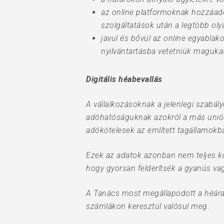
az online platformoknak hozzáadott
szolgáltatások után a legtöbb ol
javul és bővül az online egyabla
nyilvántartásba vetetniük magukat
Digitális héabevallás
A vállalkozásoknak a jelenlegi szabál
adóhatóságuknak azokról a más uniós 
adókötelesek az említett tagállamokb
Ezek az adatok azonban nem teljes kö
hogy gyorsan felderítsék a gyanús va
A Tanács most megállapodott a héára v
számlákon keresztül valósul meg.