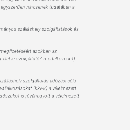
or egyszerűen nincsenek tudatában a
mányos szálláshely-szolgáltatások és
 megfizetéséért azokban az
lletve szolgáltatói” modell szerint).
zálláshely-szolgáltatás adózási célú
állalkozásokat (kkv-k) a vélelmezett
 időszakot is jóváhagyott a vélelmezett