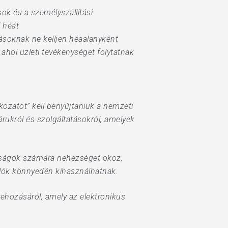
sok és a személyszállítási
 héát
zásoknak ne kelljen héaalanyként
ahol üzleti tevékenységet folytatnak
kozatot” kell benyújtaniuk a nemzeti
ukról és szolgáltatásokról, amelyek
tóságok számára nehézséget okoz,
salók könnyedén kihasználhatnak.
rehozásáról, amely az elektronikus