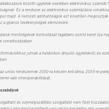
állalkozások közötti ügyletek esetében elektronikus számlát fo
óságnak. Ez a rendszer az elektronikus számlázásra vonatkoz
pul majd. A nemzeti adóhatóságok ezt követően megosztják az
sz a gyanús tevékenységek elemzésére.
atok minőségének biztosítását tagállami szintű keret írja maj
ele vonatkozásában.
információkhoz jutnak a határokon átnyúló ügyletekről, és ezek
mben.
 uniós rendszernek 2030-ra készen kell állnia, 2035-re pedig
rrel való interoperabilitását.
aszabályok
olgáltató és személyszállítási szolgáltató nem fizet hozzáado
például gépjárművezetőkről vagy lakásukat bérbe adó személyekr