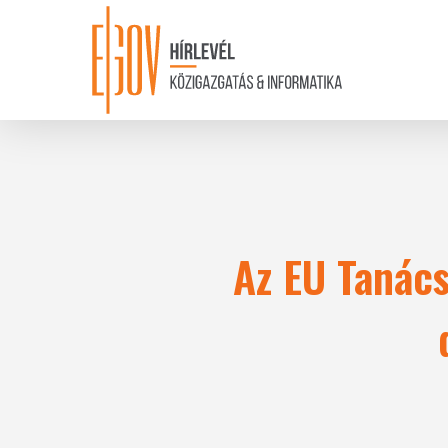
Skip
to
main
content
Az EU Tanács