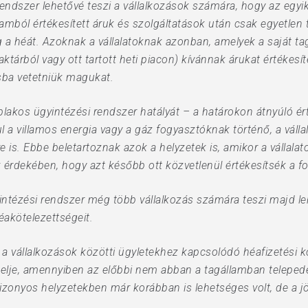
endszer lehetővé teszi a vállalkozások számára, hogy az egyi
amból értékesített áruk és szolgáltatások után csak egyetlen
g a héát. Azoknak a vállalatoknak azonban, amelyek a saját ta
ktárból vagy ott tartott heti piacon) kívánnak árukat értékesí
ásba vetetniük magukat.
blakos ügyintézési rendszer hatályát – a határokon átnyúló é
l a villamos energia vagy a gáz fogyasztóknak történő, a vállal
e is. Ebbe beletartoznak azok a helyzetek is, amikor a vállala
 érdekében, hogy azt később ott közvetlenül értékesítsék a f
intézési rendszer még több vállalkozás számára teszi majd le
héakötelezettségeit.
 a vállalkozások közötti ügyletekhez kapcsolódó héafizetési k
helje, amennyiben az előbbi nem abban a tagállamban telepedett
zonyos helyzetekben már korábban is lehetséges volt, de a jö