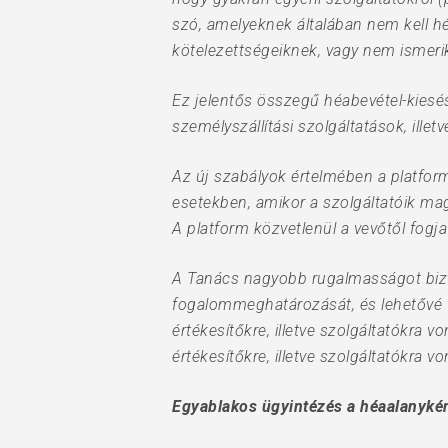
szó, amelyeknek általában nem kell h
kötelezettségeiknek, vagy nem ismeri
Ez jelentős összegű héabevétel-kiesé
személyszállítási szolgáltatások, ill
Az új szabályok értelmében a platfor
esetekben, amikor a szolgáltatóik magu
A platform közvetlenül a vevőtől fogj
A Tanács nagyobb rugalmasságot biztos
fogalommeghatározását, és lehetővé t
értékesítőkre, illetve szolgáltatókra 
értékesítőkre, illetve szolgáltatókra 
Egyablakos ügyintézés a héaalanykén