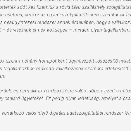
érték-adót kell fizetniük a rövid távú szálláshely-szolgáltatá
yan esetben, amikor az egyéni szolgáltatók nem számítanak fel
kos héaügyintézési rendszer annak érdekében, hogy a vállalko
 – és viselniük ennek költségeit – minden olyan tagállamban, 
yok szerint néhány hónaponként úgynevezett „összesítő nyilat
tagállamokban működő vállalkozások számára értékesített ár
an.
rűek, és nem állnak rendelkezésre valós időben, ezért a ha
gy csalárd ügyleteket. Ez pedig olyan lehetőség, amelyet a c
onatkozó valós idejű digitális adatszolgáltatási rendszer lét