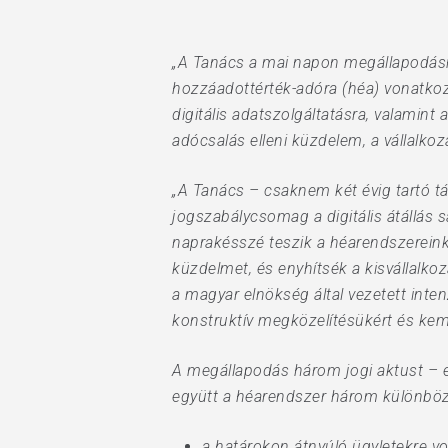
„A Tanács a mai napon megállapodásra 
hozzáadottérték-adóra (héa) vonatkoz
digitális adatszolgáltatásra, valamint
adócsalás elleni küzdelem, a vállalko
„A Tanács – csaknem két évig tartó t
jogszabálycsomag a digitális átállás 
naprakésszé teszik a héarendszereinke
küzdelmet, és enyhítsék a kisvállalko
a magyar elnökség által vezetett int
konstruktív megközelítésükért és ke
A megállapodás három jogi aktust – eg
együtt a héarendszer három különböz
Hit enter to search or ESC to close
a határokon átnyúló ügyletekre vo