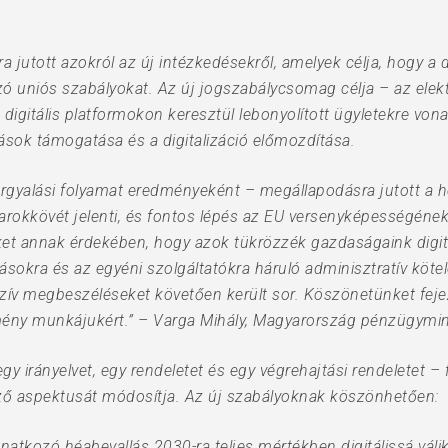
jutott azokról az új intézkedésekről, amelyek célja, hogy a di
ó uniós szabályokat. Az új jogszabálycsomag célja – az elekt
 a digitális platformokon keresztül lebonyolított ügyletekre vo
zások támogatása és a digitalizáció előmozdítása.
árgyalási folyamat eredményeként – megállapodásra jutott a 
sarokkövét jelenti, és fontos lépés az EU versenyképességének 
t annak érdekében, hogy azok tükrözzék gazdaságaink digitali
zásokra és az egyéni szolgáltatókra háruló adminisztratív köt
enzív megbeszéléseket követően került sor. Köszönetünket fej
mény munkájukért.” – Varga Mihály, Magyarország pénzügymin
y irányelvet, egy rendeletet és egy végrehajtási rendeletet 
ő aspektusát módosítja. Az új szabályoknak köszönhetően:
natkozó héabevallás 2030-ra teljes mértékben digitálissá váli