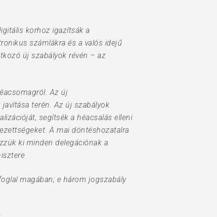
gitális korhoz igazítsák a
ronikus számlákra és a valós idejű
natkozó új szabályok révén – az
héacsomagról. Az új
javítása terén. Az új szabályok
zációját, segítsék a héacsalás elleni
elezettségeket. A mai döntéshozatalra
ezzük ki minden delegációnak a
isztere
– foglal magában; e három jogszabály
k