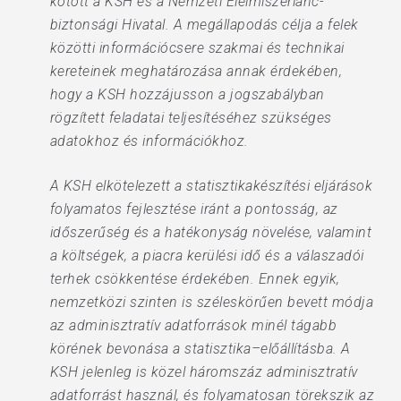
kötött a KSH és a Nemzeti Élelmiszerlánc-
biztonsági Hivatal. A megállapodás célja a felek
közötti információcsere szakmai és technikai
kereteinek meghatározása annak érdekében,
hogy a KSH hozzájusson a jogszabályban
rögzített feladatai teljesítéséhez szükséges
adatokhoz és információkhoz.
A KSH elkötelezett a statisztikakészítési eljárások
folyamatos fejlesztése iránt a pontosság, az
időszerűség és a hatékonyság növelése, valamint
a költségek, a piacra kerülési idő és a válaszadói
terhek csökkentése érdekében. Ennek egyik,
nemzetközi szinten is széleskörűen bevett módja
az adminisztratív adatforrások minél tágabb
körének bevonása a statisztika–előállításba. A
KSH jelenleg is közel háromszáz adminisztratív
adatforrást használ, és folyamatosan törekszik az