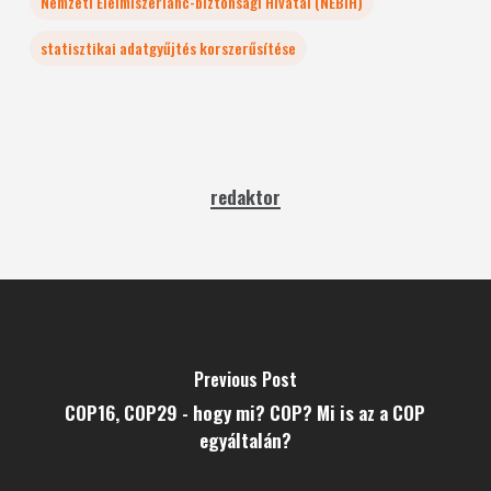
Nemzeti Élelmiszerlánc-biztonsági Hivatal (NÉBIH)
statisztikai adatgyűjtés korszerűsítése
redaktor
Previous Post
COP16, COP29 - hogy mi? COP? Mi is az a COP
egyáltalán?