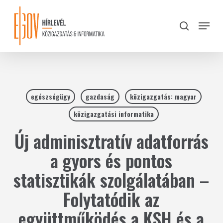
Skip
to
Menu
search
main
Close
content
Menu
egészségügy
gazdaság
közigazgatás: magyar
közigazgatási informatika
Új adminisztratív adatforrás
a gyors és pontos
statisztikák szolgálatában –
Folytatódik az
együttműködés a KSH és a