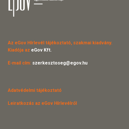
Az eGov Hírlevél tájékoztató, szakmai kiadvány.
Kiadója az
eGov Kft.
E-mail cím:
szerkesztoseg@egov.hu
Adatvédelmi tájékoztató
Leiratkozás az eGov Hírlevélről