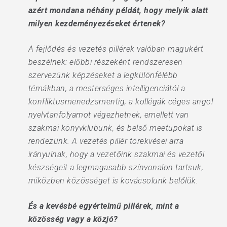
azért mondana néhány példát, hogy melyik alatt
milyen kezdeményezéseket értenek?
A fejlődés és vezetés pillérek valóban magukért
beszélnek: előbbi részeként rendszeresen
szervezünk képzéseket a legkülönfélébb
témákban, a mesterséges intelligenciától a
konfliktusmenedzsmentig, a kollégák céges angol
nyelvtanfolyamot végezhetnek, emellett van
szakmai könyvklubunk, és belső meetupokat is
rendezünk. A vezetés pillér törekvései arra
irányulnak, hogy a vezetőink szakmai és vezetői
készségeit a legmagasabb színvonalon tartsuk,
miközben közösséget is kovácsolunk belőlük.
És a kevésbé egyértelmű pillérek, mint a
közösség vagy a közjó?