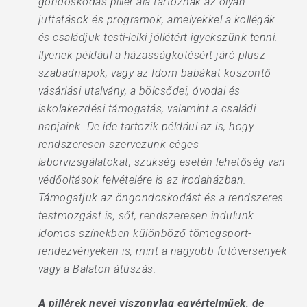
gondoskodás pillér alá tartoznak az olyan
juttatások és programok, amelyekkel a kollégák
és családjuk testi-lelki jóllétért igyekszünk tenni.
Ilyenek például a házasságkötésért járó plusz
szabadnapok, vagy az Idom-babákat köszöntő
vásárlási utalvány, a bölcsődei, óvodai és
iskolakezdési támogatás, valamint a családi
napjaink. De ide tartozik például az is, hogy
rendszeresen szervezünk céges
laborvizsgálatokat, szükség esetén lehetőség van
védőoltások felvételére is az irodaházban.
Támogatjuk az öngondoskodást és a rendszeres
testmozgást is, sőt, rendszeresen indulunk
idomos színekben különböző tömegsport-
rendezvényeken is, mint a nagyobb futóversenyek
vagy a Balaton-átúszás.
A pillérek nevei viszonylag egyértelműek, de