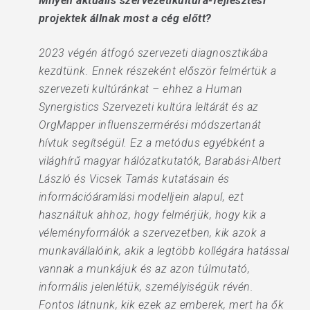
Milyen aktuális szervezetikultúra-fejlesztési
projektek állnak most a cég előtt?
2023 végén átfogó szervezeti diagnosztikába
kezdtünk. Ennek részeként először felmértük a
szervezeti kultúránkat – ehhez a Human
Synergistics Szervezeti kultúra leltárát és az
OrgMapper influenszermérési módszertanát
hívtuk segítségül. Ez a metódus egyébként a
világhírű magyar hálózatkutatók, Barabási-Albert
László és Vicsek Tamás kutatásain és
információáramlási modelljein alapul, ezt
használtuk ahhoz, hogy felmérjük, hogy kik a
véleményformálók a szervezetben, kik azok a
munkavállalóink, akik a legtöbb kollégára hatással
vannak a munkájuk és az azon túlmutató,
informális jelenlétük, személyiségük révén.
Fontos látnunk, kik ezek az emberek, mert ha ők