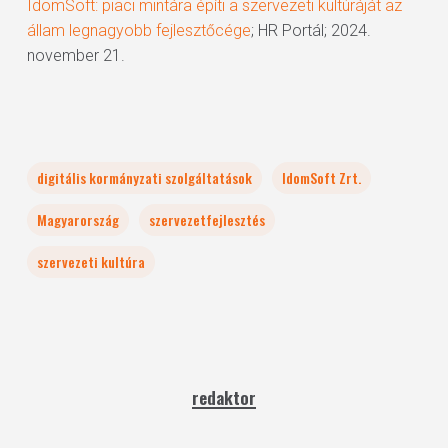
IdomSoft: piaci mintára építi a szervezeti kultúráját az
állam legnagyobb fejlesztőcége
; HR Portál; 2024.
november 21.
digitális kormányzati szolgáltatások
IdomSoft Zrt.
Magyarország
szervezetfejlesztés
szervezeti kultúra
redaktor