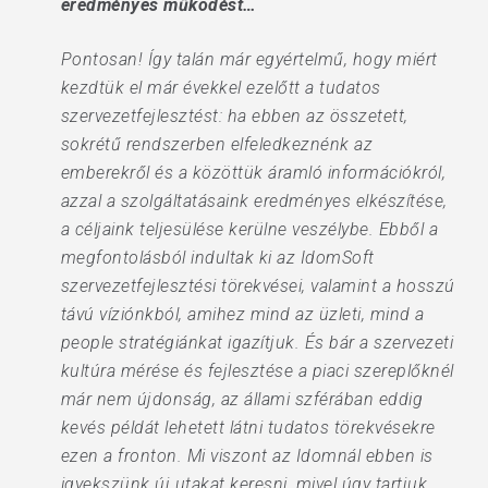
eredményes működést…
Pontosan! Így talán már egyértelmű, hogy miért
kezdtük el már évekkel ezelőtt a tudatos
szervezetfejlesztést: ha ebben az összetett,
sokrétű rendszerben elfeledkeznénk az
emberekről és a közöttük áramló információkról,
azzal a szolgáltatásaink eredményes elkészítése,
a céljaink teljesülése kerülne veszélybe. Ebből a
megfontolásból indultak ki az IdomSoft
szervezetfejlesztési törekvései, valamint a hosszú
távú víziónkból, amihez mind az üzleti, mind a
people stratégiánkat igazítjuk. És bár a szervezeti
kultúra mérése és fejlesztése a piaci szereplőknél
már nem újdonság, az állami szférában eddig
kevés példát lehetett látni tudatos törekvésekre
ezen a fronton. Mi viszont az Idomnál ebben is
igyekszünk új utakat keresni, mivel úgy tartjuk,