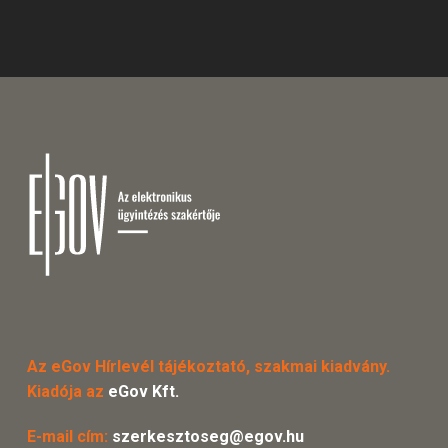
Az eGov Hírlevél tájékoztató, szakmai kiadvány.
Kiadója az
eGov Kft.
E-mail cím:
szerkesztoseg@egov.hu