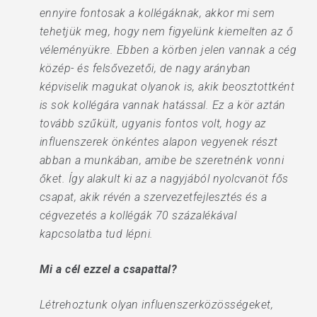
ennyire fontosak a kollégáknak, akkor mi sem
tehetjük meg, hogy nem figyelünk kiemelten az ő
véleményükre. Ebben a körben jelen vannak a cég
közép- és felsővezetői, de nagy arányban
képviselik magukat olyanok is, akik beosztottként
is sok kollégára vannak hatással. Ez a kör aztán
tovább szűkült, ugyanis fontos volt, hogy az
influenszerek önkéntes alapon vegyenek részt
abban a munkában, amibe be szeretnénk vonni
őket. Így alakult ki az a nagyjából nyolcvanöt fős
csapat, akik révén a szervezetfejlesztés és a
cégvezetés a kollégák 70 százalékával
kapcsolatba tud lépni.
Mi a cél ezzel a csapattal?
Létrehoztunk olyan influenszerközösségeket,