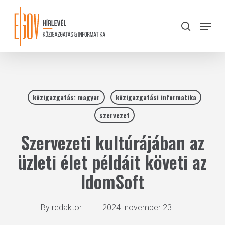
Skip
to
Menu
search
main
Close
content
Menu
közigazgatás: magyar
közigazgatási informatika
szervezet
Szervezeti kultúrájában az
üzleti élet példáit követi az
IdomSoft
By
redaktor
2024. november 23.