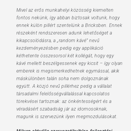
Mivel az erős munkahelyi közösség kiemelten
fontos nekünk, így abban biztosak voltunk, hogy
ennek külön pillért szentelünk a Bricksben. Ennek
részeként rendszeresen adunk lehetőséget a
kikapcsolódásra, a „random kávé” nevű
kezdeményezésben pedig egy applikáció
kéthetente összesorsol két kollégát, hogy egy
kávé mellett beszélgessenek egy kicsit – így olyan
emberek is megismerkedhetnek egymással, akik
máskülönben talán soha nem dolgoznának
együtt. A közjó nevű pillérhez pedig a vállalat
társadalmi felelősségvállalással kapcsolatos
törekvései tartoznak: az önkéntességért és a
véradásért szabadság jár az idomosoknak,
magunk is szervezünk ilyen megmozdulásokat.