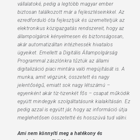
vállalatoké, pedig a legtöbb magyar ember
biztosan találkozott már a fejlesztéseinkkel. Az
ezredforduló óta fejlesztjük és üzemeltetjük az
elektronikus közigazgatás rendszereit, hogy az
állampolgárok kényelmesen és biztonságosan,
akár automatizáltan intézhessék hivatalos
ügyeiket. Emellett a Digitális Állampolgárság
Programmal zászlónkra tűztük az állami
digitalizáció piaci mintára való megújítását is. A
munka, amit végzünk, összetett és nagy
jelentőségű, emiatt sok nagy létszámú –
egyenként akár tíz-tizenkét fős – csapat működik
együtt mindegyik szolgáltatásunk kialakításán. Ez
pedig azzal is együtt jár, hogy az információ útja
meglehetősen összetetté és hosszúvá tud válni.
Ami nem könnyíti meg a hatékony és