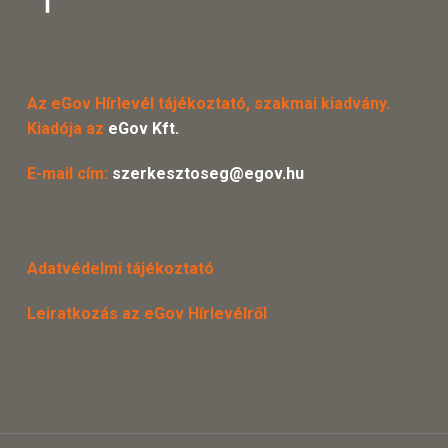
Az eGov Hírlevél tájékoztató, szakmai kiadvány.
Kiadója az
eGov Kft.
E-mail cím:
szerkesztoseg@egov.hu
Adatvédelmi tájékoztató
Leiratkozás az eGov Hírlevélről