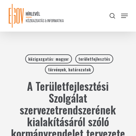
Skip
to
Menu
search
main
Close
content
Menu
közigazgatás: magyar
területfejlesztés
törvények, határozatok
A Területfejlesztési
Szolgálat
szervezetrendszerének
kialakításáról szóló
kormányrendelet tervezete