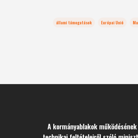
állami támogatások
Európai Unió
Ma
A kormányablakok működésének 
technikai feltételeiről szóló minisz