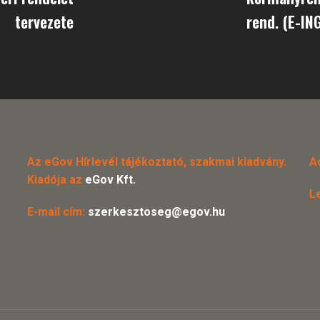
tervezete
rend. (E-IN
Az eGov Hírlevél tájékoztató, szakmai kiadvány.
A
Kiadója az
eGov Kft.
L
E-mail cím:
szerkesztoseg@egov.hu