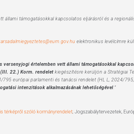
tt állami támogatásokkal kapcsolatos eljárásról és a regionáli
tarsadalmiegyeztetes@eum.gov.hu
elektronikus levélcímre k
s versenyjogi értelemben vett állami támogatásokkal kapcsola
III. 22.) Korm. rendelet
kiegészítésre kerüljön a Stratégiai 
/795 európai parlamenti és tanácsi rendelet (HL L, 2024/795,
gatási intenzitások alkalmazásának lehetőségével
.”
is térképről szóló kormányrendelet
; Jogszabálytervezetek, Euró