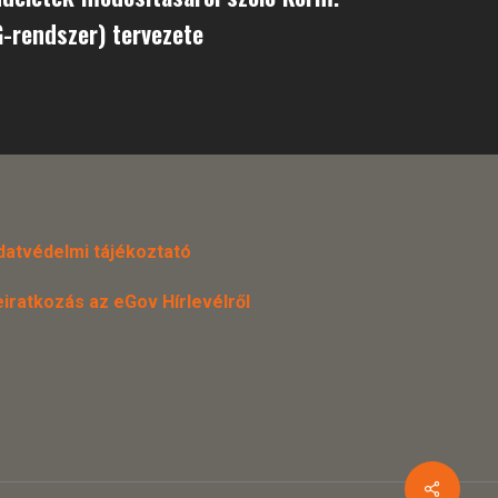
G-rendszer) tervezete
datvédelmi tájékoztató
eiratkozás az eGov Hírlevélről