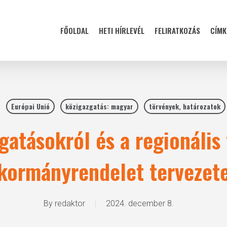
FŐOLDAL
HETI HÍRLEVÉL
FELIRATKOZÁS
CÍMK
Európai Unió
közigazgatás: magyar
törvények, határozatok
gatásokról és a regionális 
kormányrendelet tervezet
By
redaktor
2024. december 8.