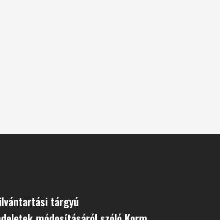
ilvántartási tárgyú
deletek módosításáról szóló Korm.