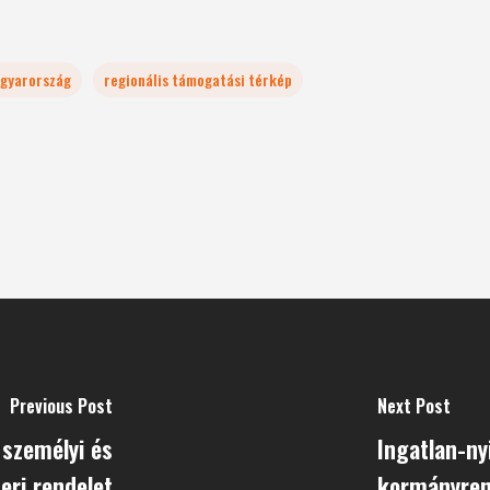
gyarország
regionális támogatási térkép
Previous Post
Next Post
személyi és
Ingatlan-ny
teri rendelet
kormányren