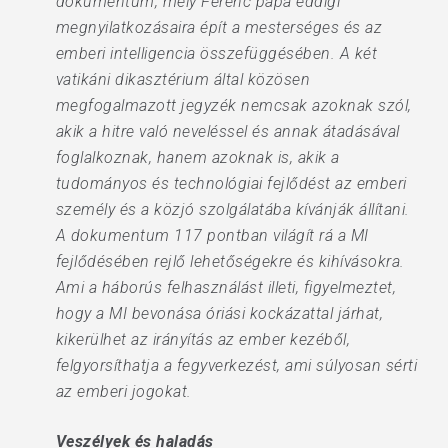
dokumentum, mely Ferenc pápa eddigi
megnyilatkozásaira épít a mesterséges és az
emberi intelligencia összefüggésében. A két
vatikáni dikasztérium által közösen
megfogalmazott jegyzék nemcsak azoknak szól,
akik a hitre való neveléssel és annak átadásával
foglalkoznak, hanem azoknak is, akik a
tudományos és technológiai fejlődést az emberi
személy és a közjó szolgálatába kívánják állítani.
A dokumentum 117 pontban világít rá a MI
fejlődésében rejlő lehetőségekre és kihívásokra.
Ami a háborús felhasználást illeti, figyelmeztet,
hogy a MI bevonása óriási kockázattal járhat,
kikerülhet az irányítás az ember kezéből,
felgyorsíthatja a fegyverkezést, ami súlyosan sérti
az emberi jogokat.
Veszélyek és haladás