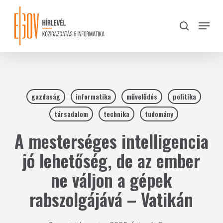
Skip
to
Menu
search
main
Close
content
Menu
gazdaság
informatika
művelődés
politika
társadalom
technika
tudomány
A mesterséges intelligencia
jó lehetőség, de az ember
ne váljon a gépek
rabszolgájává – Vatikán