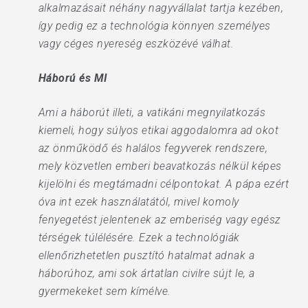
alkalmazásait néhány nagyvállalat tartja kezében,
így pedig ez a technológia könnyen személyes
vagy céges nyereség eszközévé válhat.
Háború és MI
Ami a háborút illeti, a vatikáni megnyilatkozás
kiemeli, hogy súlyos etikai aggodalomra ad okot
az önműködő és halálos fegyverek rendszere,
mely közvetlen emberi beavatkozás nélkül képes
kijelölni és megtámadni célpontokat. A pápa ezért
óva int ezek használatától, mivel komoly
fenyegetést jelentenek az emberiség vagy egész
térségek túlélésére. Ezek a technológiák
ellenőrizhetetlen pusztító hatalmat adnak a
háborúhoz, ami sok ártatlan civilre sújt le, a
gyermekeket sem kímélve.