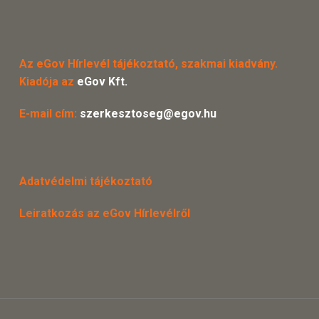
Az eGov Hírlevél tájékoztató, szakmai kiadvány.
Kiadója az
eGov Kft.
E-mail cím:
szerkesztoseg@egov.hu
Adatvédelmi tájékoztató
Leiratkozás az eGov Hírlevélről