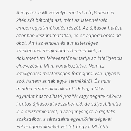
A jegyzék a MI veszélyei mellett a fejlődésre is
kitér, sőt bátorítja azt, mint az Istennel való
emberi együttműködés részét. Az újítások hatása
azonban kiszámíthatatlan, és ez aggodalomra ad
okot. Ami az emberi és a mesterséges
intelligencia megkülönböztetését illeti, a
dokumentum félrevezetőnek tartja az intelligencia
elnevezést a MI-ra vonatkoztatva. Nem az
intelligencia mesterséges formájáról van ugyanis
szó, hanem annak egyik termékéről. És mint
minden ember által alkotott dolog, a MI is
egyaránt használható pozitív vagy negatív célokra.
Fontos újításokat készíthet elő, de súlyosbíthatja
is a diszkriminációt, a szegénységet, a digitális
szakadékot, a társadalmi egyenlőtlenségeket.
Etikai aggodalmakat vet föl, hogy a MI főbb