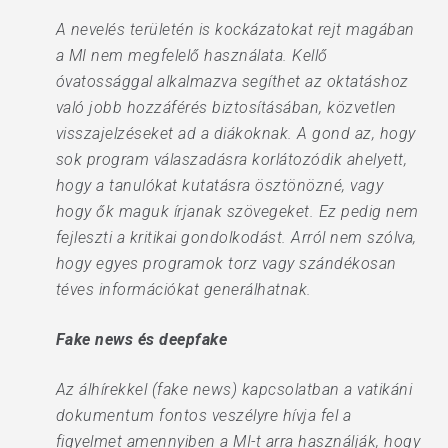
A nevelés területén is kockázatokat rejt magában
a MI nem megfelelő használata. Kellő
óvatossággal alkalmazva segíthet az oktatáshoz
való jobb hozzáférés biztosításában, közvetlen
visszajelzéseket ad a diákoknak. A gond az, hogy
sok program válaszadásra korlátozódik ahelyett,
hogy a tanulókat kutatásra ösztönözné, vagy
hogy ők maguk írjanak szövegeket. Ez pedig nem
fejleszti a kritikai gondolkodást. Arról nem szólva,
hogy egyes programok torz vagy szándékosan
téves információkat generálhatnak.
Fake news és deepfake
Az álhírekkel (fake news) kapcsolatban a vatikáni
dokumentum fontos veszélyre hívja fel a
figyelmet amennyiben a MI-t arra használják, hogy