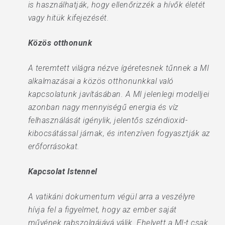
is használhatják, hogy ellenőrizzék a hívők életét
vagy hitük kifejezését.
Közös otthonunk
A teremtett világra nézve ígéretesnek tűnnek a MI
alkalmazásai a közös otthonunkkal való
kapcsolatunk javításában. A MI jelenlegi modelljei
azonban nagy mennyiségű energia és víz
felhasználását igénylik, jelentős széndioxid-
kibocsátással járnak, és intenzíven fogyasztják az
erőforrásokat.
Kapcsolat Istennel
A vatikáni dokumentum végül arra a veszélyre
hívja fel a figyelmet, hogy az ember saját
művének rabszolgájává válik. Ehelyett a MI-t csak