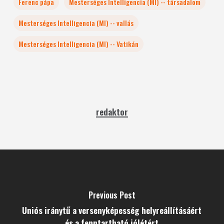
Ferenc pápa
Mesterséges Intelligencia (MI) -- társadalom
Mesterséges Intelligencia (MI) -- vallás
Mesterséges Intelligencia (MI) -- Vatikán
redaktor
Previous Post
Uniós iránytű a versenyképesség helyreállításáért
és a fenntartható jólétért