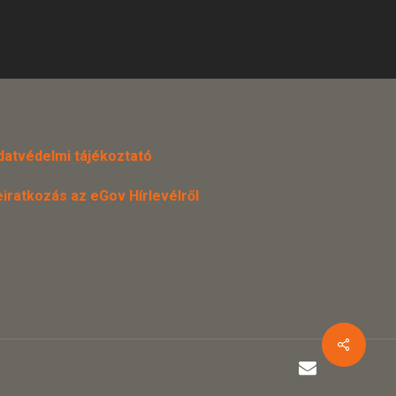
datvédelmi tájékoztató
eiratkozás az eGov Hírlevélről
email