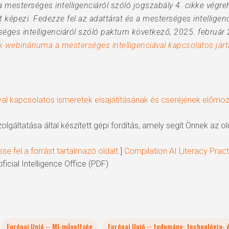
 a mesterséges intelligenciáról szóló jogszabály 4. cikke vég
képezi. Fedezze fel az adattárat és a mesterséges intelligenci
éges intelligenciáról szóló paktum következő, 2025. február
k webináriuma a mesterséges intelligenciával kapcsolatos járt
ával kapcsolatos ismeretek elsajátításának és cseréjének előmo
zolgáltatása által készített gépi fordítás, amely segít Önnek az
se fel a forrást tartalmazó oldalt
.]
Compilation AI Literacy Prac
ficial Intelligence Office (PDF)
Európai Unió -- MI-műveltség
Európai Unió -- tudomány- technológia- é