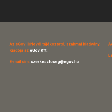
Az eGov Hírlevél tájékoztató, szakmai kiadvány.
A
Kiadója az
eGov Kft.
L
E-mail cím:
szerkesztoseg@egov.hu