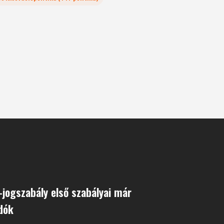
-jogszabály első szabályai már
dók