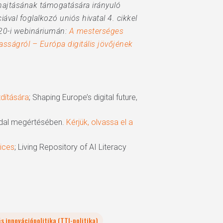
rehajtásának támogatására irányuló
ával foglalkozó uniós hivatal 4. cikkel
 20-i webináriumán:
A mesterséges
asságról – Európa digitális jövőjének
zdítására
; Shaping Europe’s digital future,
 oldal megértésében.
Kérjük, olvassa el a
tices
; Living Repository of AI Literacy
s innovációpolitika (TTI-politika)