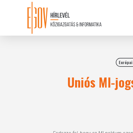
Skip
to
main
content
Európai
Uniós MI-jog