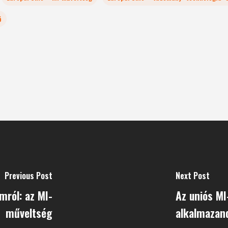
ó
Previous Post
Next Post
mról: az MI-
Az uniós MI
műveltség
alkalmazan