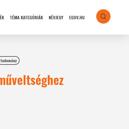
ÉK
TÉMA KATEGÓRIÁK
NÉVJEGY
EGOV.HU
search
tudomány
-műveltséghez