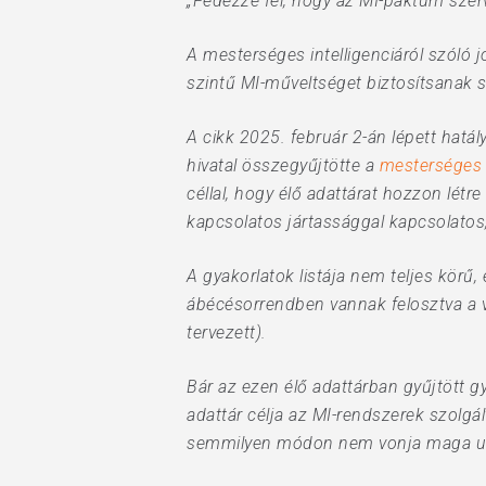
„Fedezze fel, hogy az MI-paktum szer
Hit enter to search or ESC to close
A mesterséges intelligenciáról szóló 
szintű MI-műveltséget biztosítsanak
A cikk 2025. február 2-án lépett hatál
hivatal összegyűjtötte a
mesterséges i
céllal, hogy élő adattárat hozzon létr
kapcsolatos jártassággal kapcsolatos,
A gyakorlatok listája nem teljes körű,
ábécésorrendben vannak felosztva a vé
tervezett).
Bár az ezen élő adattárban gyűjtött g
adattár célja az MI-rendszerek szolgá
semmilyen módon nem vonja maga utá