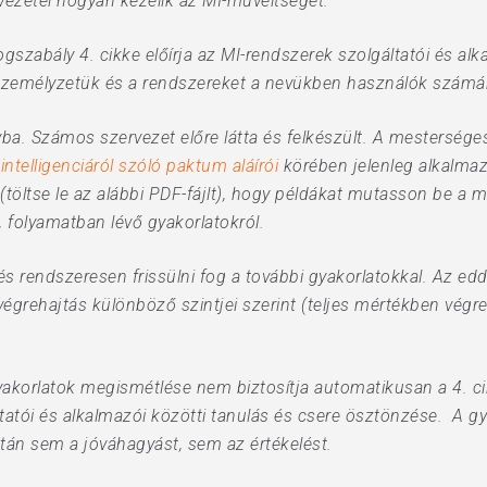
vezetei hogyan kezelik az MI-műveltséget.
jogszabály 4. cikke előírja az MI-rendszerek szolgáltatói és a
 személyzetük és a rendszereket a nevükben használók számá
yba. Számos szervezet előre látta és felkészült. A mesterséges
ntelligenciáról szóló paktum aláírói
körében jelenleg alkalmaz
e (töltse le az alábbi PDF-fájlt), hogy példákat mutasson be a m
 folyamatban lévő gyakorlatokról.
 és rendszeresen frissülni fog a további gyakorlatokkal. Az ed
grehajtás különböző szintjei szerint (teljes mértékben végre
yakorlatok megismétlése nem biztosítja automatikusan a 4. ci
ltatói és alkalmazói közötti tanulás és csere ösztönzése. A gy
n sem a jóváhagyást, sem az értékelést.