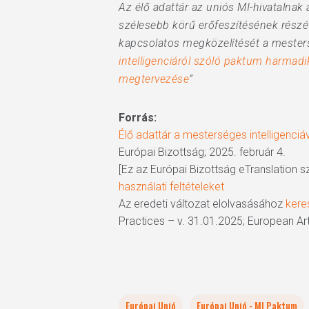
Az élő adattár az uniós MI-hivatalnak
szélesebb körű erőfeszítésének részét 
kapcsolatos megközelítését a mesters
intelligenciáról szóló paktum harmadi
megtervezése
”
Forrás:
Élő adattár a mesterséges intelligenci
Európai Bizottság; 2025. február 4.
[Ez az Európai Bizottság eTranslation s
használati feltételeket
Az eredeti változat elolvasásához
keres
Practices – v. 31.01.2025; European Arti
Európai Unió
Európai Unió - MI Paktum