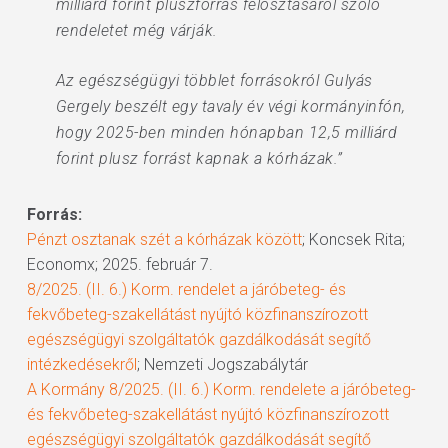
milliárd forint pluszforrás felosztásáról szóló
rendeletet még várják.
Az egészségügyi többlet forrásokról Gulyás
Gergely beszélt egy tavaly év végi kormányinfón,
hogy 2025-ben minden hónapban 12,5 milliárd
forint plusz forrást kapnak a kórházak.”
Forrás:
Pénzt osztanak szét a kórházak között
; Koncsek Rita;
Economx; 2025. február 7.
8/2025. (II. 6.) Korm. rendelet a járóbeteg- és
fekvőbeteg-szakellátást nyújtó közfinanszírozott
egészségügyi szolgáltatók gazdálkodását segítő
intézkedésekről
; Nemzeti Jogszabálytár
A Kormány 8/2025. (II. 6.) Korm. rendelete a járóbeteg-
és fekvőbeteg-szakellátást nyújtó közfinanszírozott
egészségügyi szolgáltatók gazdálkodását segítő