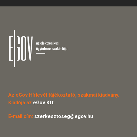
Az eGov Hírlevél tájékoztató, szakmai kiadvány.
Kiadója az
eGov Kft.
E-mail cím:
szerkesztoseg@egov.hu