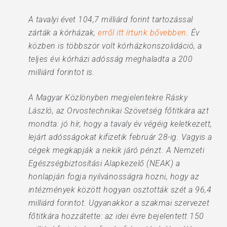
A tavalyi évet 104,7 milliárd forint tartozással
zárták a kórházak,
erről itt írtunk bővebben
. Év
közben is többször volt kórházkonszolidáció, a
teljes évi kórházi adósság meghaladta a 200
milliárd forintot is.
A Magyar Közlönyben megjelentekre Rásky
László, az Orvostechnikai Szövetség főtitkára azt
mondta: jó hír, hogy a tavaly év végéig keletkezett,
lejárt adósságokat kifizetik február 28-ig. Vagyis a
cégek megkapják a nekik járó pénzt. A Nemzeti
Egészségbiztosítási Alapkezelő (NEAK) a
honlapján fogja nyilvánosságra hozni, hogy az
intézmények között hogyan osztották szét a 96,4
milliárd forintot. Ugyanakkor a szakmai szervezet
főtitkára hozzátette: az idei évre bejelentett 150