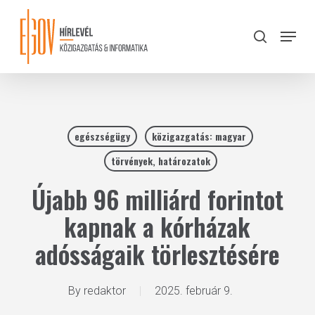
Skip
to
Menu
search
main
Close
content
Menu
egészségügy
közigazgatás: magyar
törvények, határozatok
Újabb 96 milliárd forintot
kapnak a kórházak
adósságaik törlesztésére
By
redaktor
2025. február 9.