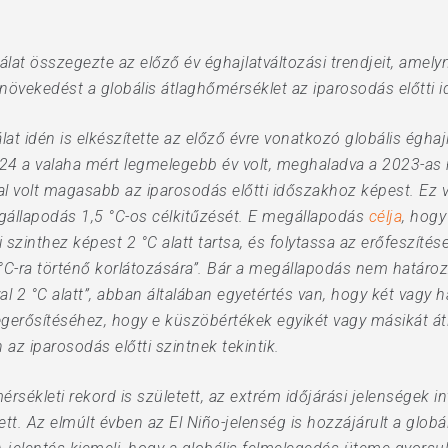
álat összegezte az előző év éghajlatváltozási trendjeit, amel
 növekedést a globális átlaghőmérséklet az iparosodás előtti
at idén is elkészítette az előző évre vonatkozó globális éghaj
024 a valaha mért legmelegebb év volt, meghaladva a 2023-as 
al volt magasabb az iparosodás előtti időszakhoz képest. Ez vo
gállapodás 1,5 °C-os célkitűzését. E megállapodás
célja
, hogy
i szinthez képest 2 °C alatt tartsa, és folytassa az erőfeszí
 °C-ra történő korlátozására”. Bár a megállapodás nem határozz
óval 2 °C alatt”, abban általában egyetértés van, hogy két vagy
erősítéséhez, hogy e küszöbértékek egyikét vagy másikát át
 az iparosodás előtti szintnek tekintik.
rsékleti rekord is született, az extrém időjárási jelenségek i
tt. Az elmúlt évben az El Niño-jelenség is hozzájárult a glob