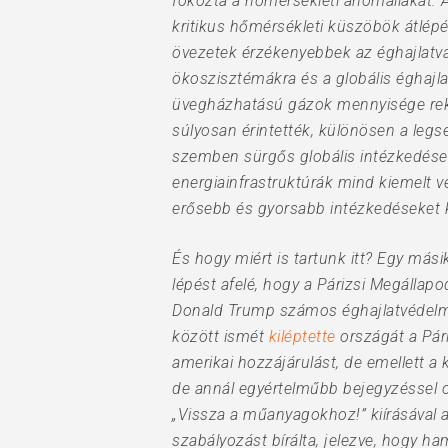
fokozta a hőmérsékleti anomáliákat. A
kritikus hőmérsékleti küszöbök átlépé
övezetek érzékenyebbek az éghajlatvál
ökoszisztémákra és a globális éghajla
üvegházhatású gázok mennyisége reko
súlyosan érintették, különösen a legs
szemben sürgős globális intézkedése
energiainfrastruktúrák mind kiemelt v
erősebb és gyorsabb intézkedéseket k
És hogy miért is tartunk itt? Egy más
lépést afelé, hogy a Párizsi Megállapo
Donald Trump számos éghajlatvédelmi 
között ismét
kiléptette
országát a Pár
amerikai hozzájárulást, de emellett a
de annál egyértelműbb bejegyzéssel 
„Vissza a műanyagokhoz!” kiírásával a
szabályozást bírálta, jelezve, hogy ha