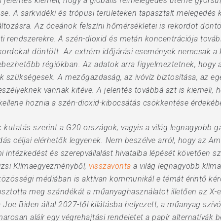
 jelentés kiemeli, hogy a globális felmelegedés üteme gyorsul
se. A sarkvidéki és trópusi területeken tapasztalt melegedés
tozásra. Az óceánok felszíni hőmérsékletei is rekordot döntö
ti rendszerekre. A szén-dioxid és metán koncentrációja tovább
rdokat döntött. Az extrém időjárási események nemcsak a 
ebezhetőbb régiókban. Az adatok arra figyelmeztetnek, hogy a
k szükségesek. A mezőgazdaság, az ivóvíz biztosítása, az eg
eszélyeknek vannak kitéve. A jelentés továbbá azt is kiemeli
ellene hoznia a szén-dioxid-kibocsátás csökkentése érdekéb
ik kutatás szerint a G20 országok, vagyis a világ legnagyobb
dás céljai elérhetők legyenek. Nem beszélve arról, hogy az Ame
intézkedést és szerepvállalást hivatalba lépését követően sz
izsi Klímaegyezményből,
visszavonta
a világ legnagyobb klímaa
 közösségi médiában is aktívan kommunikál e témát érintő kér
osztotta meg szándékát a műanyaghasználatot illetően az X-e
 Joe Biden által 2027-től kilátásba helyezett, a műanyag szívó
marosan aláír egy végrehajtási rendeletet a papír alternatívák 