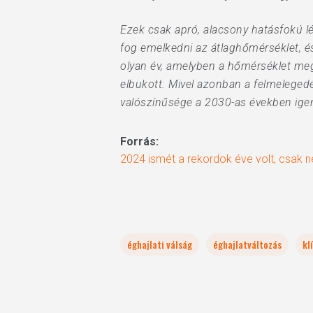
Ezek csak apró, alacsony hatásfokú 
fog emelkedni az átlaghőmérséklet, é
olyan év, amelyben a hőmérséklet megh
elbukott. Mivel azonban a felmelegedé
valószínűsége a 2030-as években igen
Forrás:
2024 ismét a rekordok éve volt, csak 
éghajlati válság
éghajlatváltozás
kl