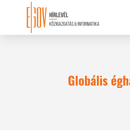
Skip
to
main
content
Globális égh