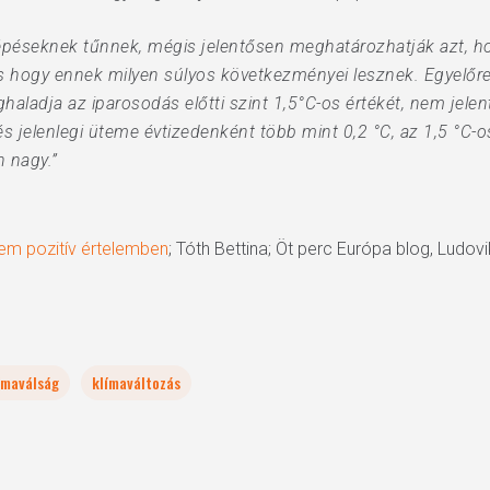
lépéseknek tűnnek, mégis jelentősen meghatározhatják azt, 
s hogy ennek milyen súlyos következményei lesznek. Egyelőre
aladja az iparosodás előtti szint 1,5°C-os értékét, nem jelen
s jelenlegi üteme évtizedenként több mint 0,2 °C, az 1,5 °C-o
 nagy.”
nem pozitív értelemben
; Tóth Bettina; Öt perc Európa blog, Ludovi
ímaválság
klímaváltozás