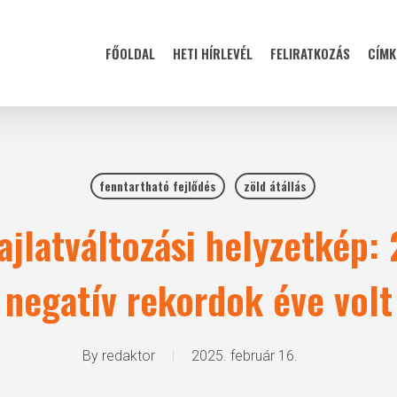
FŐOLDAL
HETI HÍRLEVÉL
FELIRATKOZÁS
CÍMK
fenntartható fejlődés
zöld átállás
ajlatváltozási helyzetkép:
negatív rekordok éve volt
By
redaktor
2025. február 16.