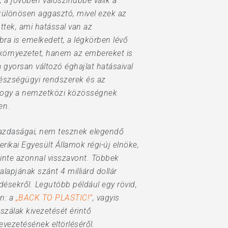
, a jövőben valószínűbbé válik a
 különösen aggasztó, mivel ezek az
ttek, ami hatással van az
ra is emelkedett, a légkörben lévő
környezetet, hanem az embereket is
 gyorsan változó éghajlat hatásaival
észségügyi rendszerek és az
, hogy a nemzetközi közösségnek
en.
 gazdaságai, nem tesznek elegendő
rikai Egyesült Államok régi-új elnöke,
inte azonnal visszavont. Többek
lapjának szánt 4 milliárd dollár
désekről. Legutóbb például egy rövid,
n: a
„BACK TO PLASTIC!”
, vagyis
szálak kivezetését érintő
bevezetésének eltörléséről.