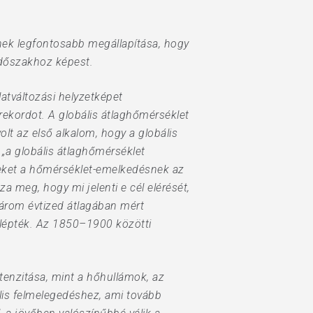
ynek legfontosabb megállapítása, hogy
 időszakhoz képest.
latváltozási helyzetképet
rekordot. A globális átlaghőmérséklet
lt az első alkalom, hogy a globális
 „a globális átlaghőmérséklet
téseket a hőmérséklet-emelkedésnek az
a meg, hogy mi jelenti e cél elérését,
 három évtized átlagában mért
lépték. Az 1850–1900 közötti
ntenzitása, mint a hőhullámok, az
ális felmelegedéshez, ami tovább