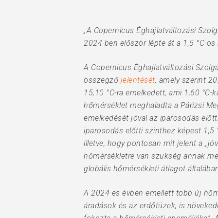
„A Copernicus Éghajlatváltozási Szolg
Hit enter to search or ESC to close
2024-ben először lépte át a 1,5 °C-os
A Copernicus Éghajlatváltozási Szolgál
összegző
jelentését
, amely szerint 2
15,10 °C-ra emelkedett, ami 1,60 °C-k
hőmérséklet meghaladta a Párizsi Me
emelkedését jóval az iparosodás előtt
iparosodás előtti szinthez képest 1,5
illetve, hogy pontosan mit jelent a „j
hőmérsékletre van szükség annak meg
globális hőmérsékleti átlagot általában
A 2024-es évben emellett több új hőmé
áradások és az erdőtüzek, is növekede