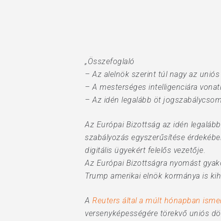
Hit enter to search or ESC to close
„Összefoglaló
– Az alelnök szerint túl nagy az uniós 
– A mesterséges intelligenciára vona
– Az idén legalább öt jogszabálycso
Az Európai Bizottság az idén legaláb
szabályozás egyszerűsítése érdekében
digitális ügyekért felelős vezetője.
Az Európai Bizottságra nyomást gyako
Trump amerikai elnök kormánya is kihí
A
Reuters által a múlt hónapban isme
versenyképességére törekvő uniós dön