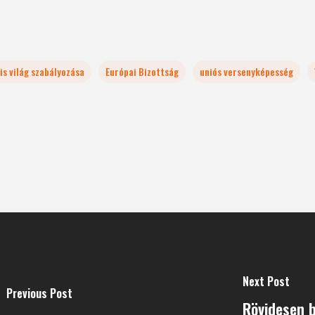
lis világ szabályozása
Európai Bizottság
uniós versenyképesség
Next Post
Previous Post
Rövidesen b