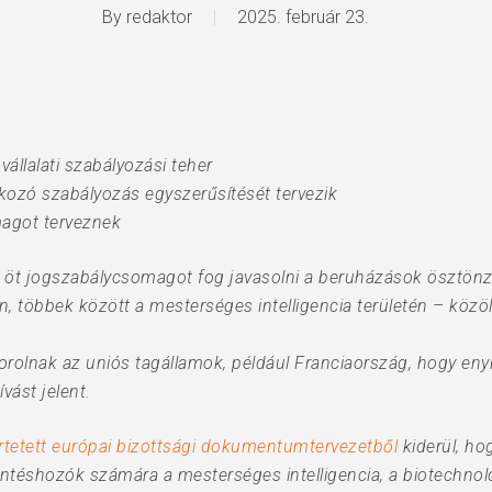
By
redaktor
2025. február 23.
vállalati szabályozási teher
tkozó szabályozás egyszerűsítését tervezik
magot terveznek
b öt jogszabálycsomagot fog javasolni a beruházások ösztönz
, többek között a mesterséges intelligencia területén – közö
rolnak az uniós tagállamok, például Franciaország, hogy enyh
vást jelent.
rtetett európai bizottsági dokumentumtervezetből
kiderül, hog
téshozók számára a mesterséges intelligencia, a biotechnoló