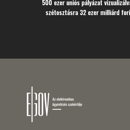
500 ezer uniós pályázat vizualizálv
szétosztásra 32 ezer milliárd for