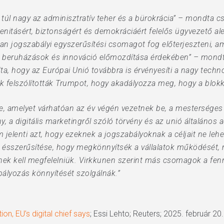
túl nagy az adminisztratív teher és a bürokrácia” – mondta 
enitásért, biztonságért és demokráciáért felelős ügyvezető al
lyan jogszabályi egyszerűsítési csomagot fog előterjeszteni, a
i beruházások és innováció előmozdítása érdekében” – mondt
, hogy az Európai Unió továbbra is érvényesíti a nagy techn
tok felszólították Trumpot, hogy akadályozza meg, hogy a blok
, amelyet várhatóan az év végén vezetnek be, a mesterséges in
ny, a digitális marketingről szóló törvény és az unió általános
jelenti azt, hogy ezeknek a jogszabályoknak a céljait ne leh
k ésszerűsítése, hogy megkönnyítsék a vállalatok működését,
nek kell megfelelniük. Virkkunen szerint más csomagok a fenn
lyozás könnyítését szolgálnák.”
on, EU’s digital chief says
; Essi Lehto; Reuters; 2025. február 20.