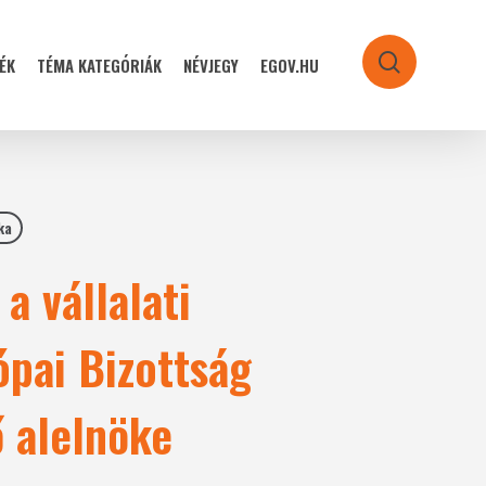
ÉK
TÉMA KATEGÓRIÁK
NÉVJEGY
EGOV.HU
search
ka
a vállalati
ópai Bizottság
ő alelnöke