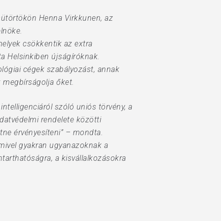
csütörtökön Henna Virkkunen, az
elnöke.
melyek csökkentik az extra
a Helsinkiben újságíróknak.
ológiai cégek szabályozást, annak
k megbírságolja őket.
telligenciáról szóló uniós törvény, a
 adatvédelmi rendelete közötti
etne érvényesíteni” – mondta.
 mivel gyakran ugyanazoknak a
tarthatóságra, a kisvállalkozásokra