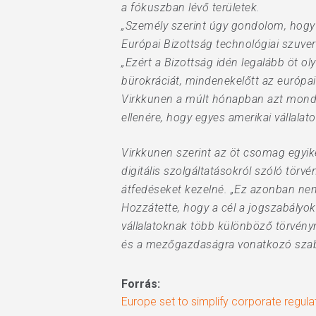
a fókuszban lévő területek.
„Személy szerint úgy gondolom, hogy 
Európai Bizottság technológiai szuver
„Ezért a Bizottság idén legalább öt o
bürokráciát, mindenekelőtt az európa
Virkkunen a múlt hónapban azt mondta
ellenére, hogy egyes amerikai vállala
Virkkunen szerint az öt csomag egyike
digitális szolgáltatásokról szóló törvé
átfedéseket kezelné. „Ez azonban nem 
Hozzátette, hogy a cél a jogszabályo
vállalatoknak több különböző törvény
és a mezőgazdaságra vonatkozó szabá
Forrás:
Europe set to simplify corporate regulati