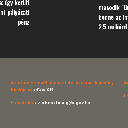
a: így került
második "O
int pályázati
benne az I
pénz
2,5 milliár
Az eGov Hírlevél tájékoztató, szakmai kiadvány.
A
Kiadója az
eGov Kft.
L
E-mail cím:
szerkesztoseg@egov.hu