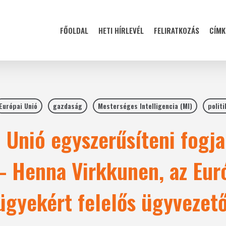
FŐOLDAL
HETI HÍRLEVÉL
FELIRATKOZÁS
CÍMK
Európai Unió
gazdaság
Mesterséges Intelligencia (MI)
politi
 Unió egyszerűsíteni fogja 
– Henna Virkkunen, az Eur
 ügyekért felelős ügyvezet