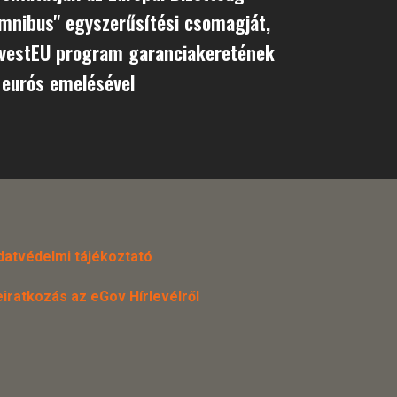
mnibus" egyszerűsítési csomagját,
nvestEU program garanciakeretének
d eurós emelésével
datvédelmi tájékoztató
eiratkozás az eGov Hírlevélről