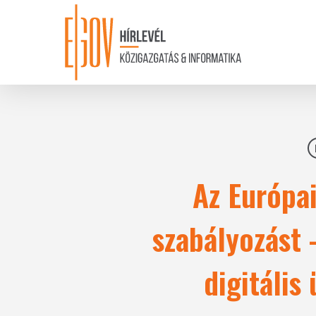
Skip
to
main
content
Az Európai
szabályozást 
digitális