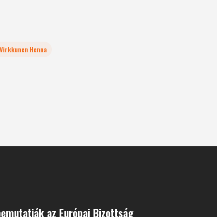
Virkkunen Henna
emutatják az Európai Bizottság