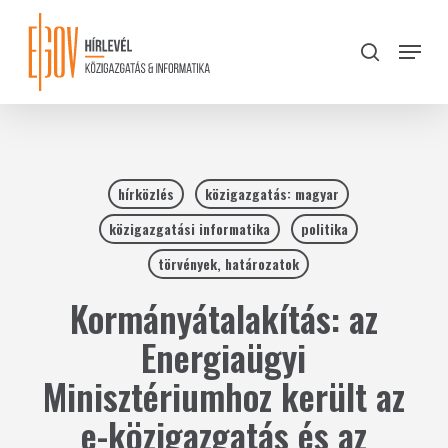
Skip
to
Menu
search
main
Close
content
Menu
hírközlés
közigazgatás: magyar
közigazgatási informatika
politika
törvények, határozatok
Kormányátalakítás: az
Energiaügyi
Minisztériumhoz került az
e-közigazgatás és az