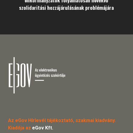
szolidaritási hozzájárulásának problémájára
Az eGov Hírlevél tájékoztató, szakmai kiadvány.
Kiadója az
eGov Kft.