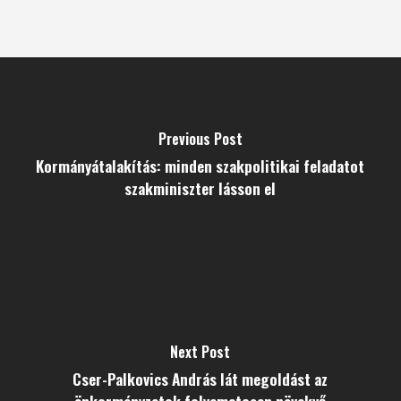
Previous Post
Kormányátalakítás: minden szakpolitikai feladatot
szakminiszter lásson el
Next Post
Cser-Palkovics András lát megoldást az
önkormányzatok folyamatosan növekvő