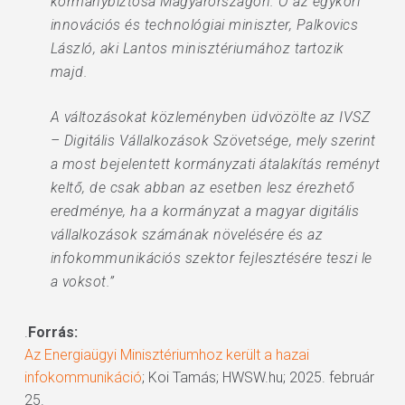
kormánybiztosa Magyarországon. Ő az egykori
innovációs és technológiai miniszter, Palkovics
László, aki Lantos minisztériumához tartozik
majd.
A változásokat közleményben üdvözölte az IVSZ
– Digitális Vállalkozások Szövetsége, mely szerint
a most bejelentett kormányzati átalakítás reményt
keltő, de csak abban az esetben lesz érezhető
eredménye, ha a kormányzat a magyar digitális
vállalkozások számának növelésére és az
infokommunikációs szektor fejlesztésére teszi le
a voksot.”
.
Forrás:
Az Energiaügyi Minisztériumhoz került a hazai
infokommunikáció
; Koi Tamás; HWSW.hu; 2025. február
25.