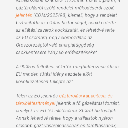
vállalkozások számára. A szintén ma elfogadott, a
gáztárolásról szóló rendelet működéséről szóló
jelentés
(COM/2025/98) kiemeli, hogy a rendelet
biztosította az ellátás biztonságát, csökkentette
az ellátási zavarok kockázatát, és lehetővé tette
az EU számára, hogy előmozdítsa az
Oroszországtól való energiafüggőség
csökkentésére irányuló erőfeszítéseket.
A 90%-os feltöltési célérték meghatározása óta az
EU minden fűtési idény kezdete előtt
következetesen túllépte azt.
Télen az EU jelentős
gáztárolási kapacitásai és
tárolólétesítményei
jelentik a fő gázellátási forrást,
amelyek az EU téli ellátásának 30%-át biztosítják.
Annak lehetővé tétele, hogy a vállalatok nyáron
olcsóbb gázt vásárolhassanak és tárolhassanak,