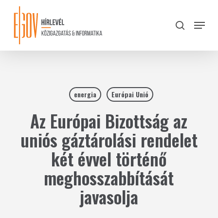
Skip
to
Menu
search
main
Close
content
Menu
energia
Európai Unió
Az Európai Bizottság az
uniós gáztárolási rendelet
két évvel történő
meghosszabbítását
javasolja