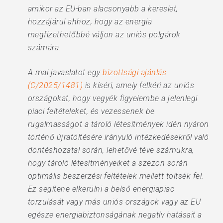
amikor az EU-ban alacsonyabb a kereslet,
hozzájárul ahhoz, hogy az energia
megfizethetőbbé váljon az uniós polgárok
számára.
A mai javaslatot egy
bizottsági ajánlás
(C/2025/1481)
is kíséri, amely felkéri az uniós
országokat, hogy vegyék figyelembe a jelenlegi
piaci feltételeket, és vezessenek be
rugalmasságot a tároló létesítmények idén nyáron
történő újratöltésére irányuló intézkedésekről való
döntéshozatal során, lehetővé téve számukra,
hogy tároló létesítményeiket a szezon során
optimális beszerzési feltételek mellett töltsék fel.
Ez segítene elkerülni a belső energiapiac
torzulását vagy más uniós országok vagy az EU
egésze energiabiztonságának negatív hatásait a