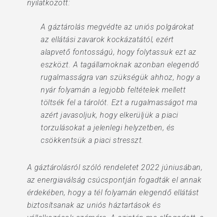
nyilatkozott:
A gáztárolás megvédte az uniós polgárokat
az ellátási zavarok kockázatától, ezért
alapvető fontosságú, hogy folytassuk ezt az
eszközt. A tagállamoknak azonban elegendő
rugalmasságra van szükségük ahhoz, hogy a
nyár folyamán a legjobb feltételek mellett
töltsék fel a tárolót. Ezt a rugalmasságot ma
azért javasoljuk, hogy elkerüljük a piaci
torzulásokat a jelenlegi helyzetben, és
csökkentsük a piaci stresszt.
A gáztárolásról szóló rendeletet 2022 júniusában,
az energiaválság csúcspontján fogadták el annak
érdekében, hogy a tél folyamán elegendő ellátást
biztosítsanak az uniós háztartások és