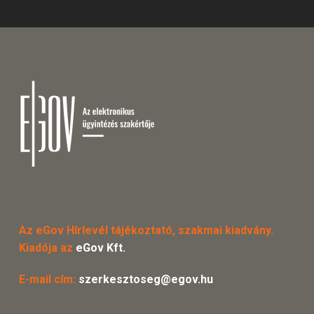
Az eGov Hírlevél tájékoztató, szakmai kiadvány.
Kiadója az
eGov Kft.
E-mail cím:
szerkesztoseg@egov.hu