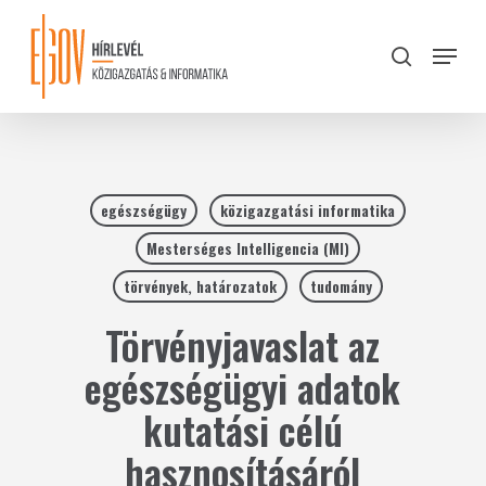
Skip
to
Menu
search
main
Close
content
Menu
egészségügy
közigazgatási informatika
Mesterséges Intelligencia (MI)
törvények, határozatok
tudomány
Törvényjavaslat az
egészségügyi adatok
kutatási célú
hasznosításáról