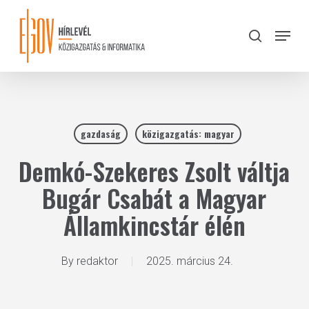
Skip
to
Menu
search
main
Close
content
Menu
gazdaság
közigazgatás: magyar
Demkó-Szekeres Zsolt váltja
Bugár Csabát a Magyar
Államkincstár élén
By
redaktor
2025. március 24.