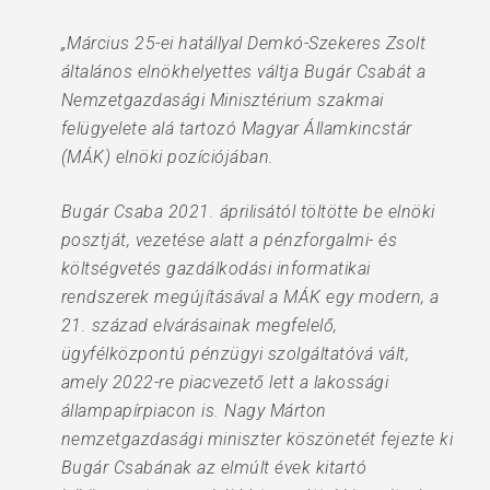
„Március 25-ei hatállyal Demkó-Szekeres Zsolt
általános elnökhelyettes váltja Bugár Csabát a
Nemzetgazdasági Minisztérium szakmai
felügyelete alá tartozó Magyar Államkincstár
(MÁK) elnöki pozíciójában.
Bugár Csaba 2021. áprilisától töltötte be elnöki
posztját, vezetése alatt a pénzforgalmi- és
költségvetés gazdálkodási informatikai
rendszerek megújításával a MÁK egy modern, a
21. század elvárásainak megfelelő,
ügyfélközpontú pénzügyi szolgáltatóvá vált,
amely 2022-re piacvezető lett a lakossági
állampapírpiacon is. Nagy Márton
nemzetgazdasági miniszter köszönetét fejezte ki
Bugár Csabának az elmúlt évek kitartó