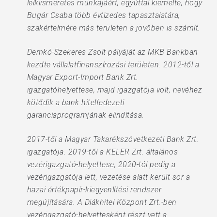
lelkiismeretes munkájáért, egyúttal kiemelte, hogy
Bugár Csaba több évtizedes tapasztalatára,
szakértelmére más területen a jövőben is számít.
Demkó-Szekeres Zsolt pályáját az MKB Bankban
kezdte vállalatfinanszírozási területen. 2012-től a
Magyar Export-Import Bank Zrt.
igazgatóhelyettese, majd igazgatója volt, nevéhez
kötődik a bank hitelfedezeti
garanciaprogramjának elindítása.
2017-től a Magyar Takarékszövetkezeti Bank Zrt.
igazgatója. 2019-től a KELER Zrt. általános
vezérigazgató-helyettese, 2020-tól pedig a
vezérigazgatója lett, vezetése alatt került sor a
hazai értékpapír-kiegyenlítési rendszer
megújítására. A Diákhitel Központ Zrt.-ben
vezérigazgató-helyettesként részt vett a