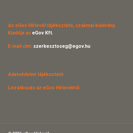
Az eGov Hírlevél tájékoztató, szakmai kiadvány.
Kiadója az
eGov Kft.
E-mail cím:
szerkesztoseg@egov.hu
Adatvédelmi tájékoztató
Leiratkozás az eGov Hírlevélről