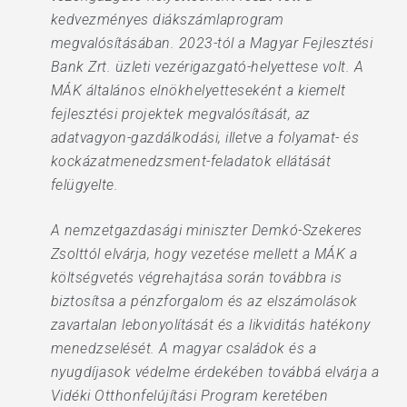
kedvezményes diákszámlaprogram
megvalósításában. 2023-tól a Magyar Fejlesztési
Bank Zrt. üzleti vezérigazgató-helyettese volt. A
MÁK általános elnökhelyetteseként a kiemelt
fejlesztési projektek megvalósítását, az
adatvagyon-gazdálkodási, illetve a folyamat- és
kockázatmenedzsment-feladatok ellátását
felügyelte.
A nemzetgazdasági miniszter Demkó-Szekeres
Zsolttól elvárja, hogy vezetése mellett a MÁK a
költségvetés végrehajtása során továbbra is
biztosítsa a pénzforgalom és az elszámolások
zavartalan lebonyolítását és a likviditás hatékony
menedzselését. A magyar családok és a
nyugdíjasok védelme érdekében továbbá elvárja a
Vidéki Otthonfelújítási Program keretében