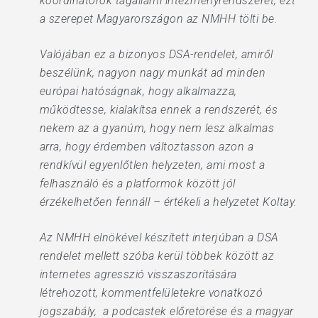
koordinátorok tagállami intézményrendszerét, ezt
a szerepet Magyarországon az NMHH tölti be.
Valójában ez a bizonyos DSA-rendelet, amiről
beszélünk, nagyon nagy munkát ad minden
európai hatóságnak, hogy alkalmazza,
működtesse, kialakítsa ennek a rendszerét, és
nekem az a gyanúm, hogy nem lesz alkalmas
arra, hogy érdemben változtasson azon a
rendkívül egyenlőtlen helyzeten, ami most a
felhasználó és a platformok között jól
érzékelhetően fennáll – értékeli a helyzetet Koltay.
Az NMHH elnökével készített interjúban a DSA
rendelet mellett szóba kerül többek között az
internetes agresszió visszaszorítására
létrehozott, kommentfelületekre vonatkozó
jogszabály, a podcastek előretörése és a magyar