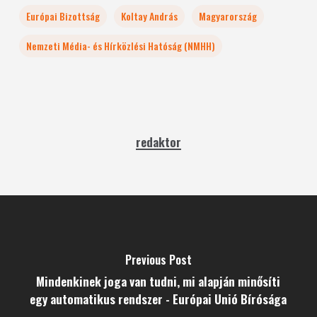
Európai Bizottság
Koltay András
Magyarország
Nemzeti Média- és Hírközlési Hatóság (NMHH)
redaktor
Previous Post
Mindenkinek joga van tudni, mi alapján minősíti
egy automatikus rendszer - Európai Unió Bírósága