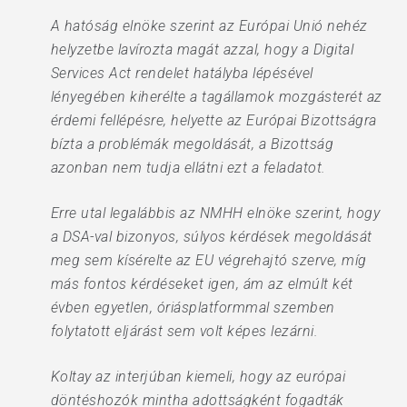
A hatóság elnöke szerint az Európai Unió nehéz
helyzetbe lavírozta magát azzal, hogy a Digital
Services Act rendelet hatályba lépésével
lényegében kiherélte a tagállamok mozgásterét az
érdemi fellépésre, helyette az Európai Bizottságra
bízta a problémák megoldását, a Bizottság
azonban nem tudja ellátni ezt a feladatot.
Erre utal legalábbis az NMHH elnöke szerint, hogy
a DSA-val bizonyos, súlyos kérdések megoldását
meg sem kísérelte az EU végrehajtó szerve, míg
más fontos kérdéseket igen, ám az elmúlt két
évben egyetlen, óriásplatformmal szemben
folytatott eljárást sem volt képes lezárni.
Koltay az interjúban kiemeli, hogy az európai
döntéshozók mintha adottságként fogadták