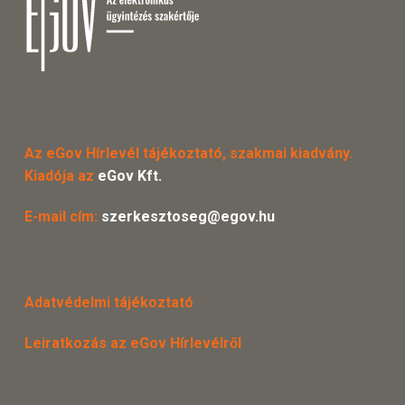
Az eGov Hírlevél tájékoztató, szakmai kiadvány.
Kiadója az
eGov Kft.
E-mail cím:
szerkesztoseg@egov.hu
Adatvédelmi tájékoztató
Leiratkozás az eGov Hírlevélről