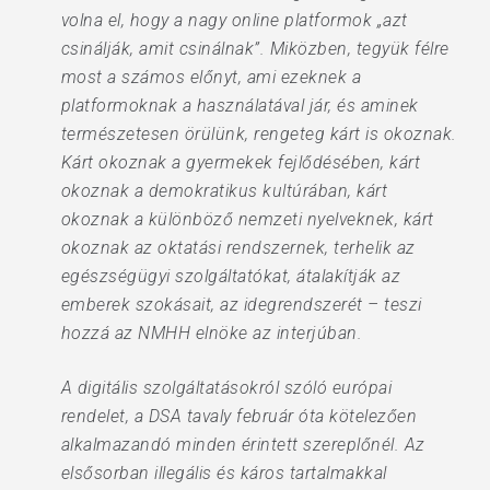
volna el, hogy a nagy online platformok „azt
csinálják, amit csinálnak”. Miközben, tegyük félre
most a számos előnyt, ami ezeknek a
platformoknak a használatával jár, és aminek
természetesen örülünk, rengeteg kárt is okoznak.
Kárt okoznak a gyermekek fejlődésében, kárt
okoznak a demokratikus kultúrában, kárt
okoznak a különböző nemzeti nyelveknek, kárt
okoznak az oktatási rendszernek, terhelik az
egészségügyi szolgáltatókat, átalakítják az
emberek szokásait, az idegrendszerét – teszi
hozzá az NMHH elnöke az interjúban.
A digitális szolgáltatásokról szóló európai
rendelet, a DSA tavaly február óta kötelezően
alkalmazandó minden érintett szereplőnél. Az
elsősorban illegális és káros tartalmakkal