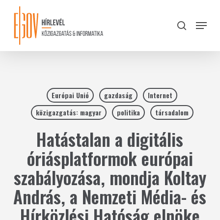
Skip
to
Menu
search
main
Close
content
Menu
Európai Unió
gazdaság
Internet
közigazgatás: magyar
politika
társadalom
Hatástalan a digitális
óriásplatformok európai
szabályozása, mondja Koltay
András, a Nemzeti Média- és
Hírközlési Hatóság elnöke