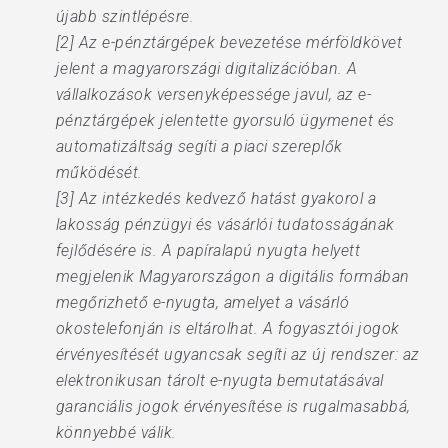
újabb szintlépésre.
[2] Az e-pénztárgépek bevezetése mérföldkövet
jelent a magyarországi digitalizációban. A
vállalkozások versenyképessége javul, az e-
pénztárgépek jelentette gyorsuló ügymenet és
automatizáltság segíti a piaci szereplők
működését.
[3] Az intézkedés kedvező hatást gyakorol a
lakosság pénzügyi és vásárlói tudatosságának
fejlődésére is. A papíralapú nyugta helyett
megjelenik Magyarországon a digitális formában
megőrizhető e-nyugta, amelyet a vásárló
okostelefonján is eltárolhat. A fogyasztói jogok
érvényesítését ugyancsak segíti az új rendszer: az
elektronikusan tárolt e-nyugta bemutatásával
garanciális jogok érvényesítése is rugalmasabbá,
könnyebbé válik.