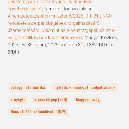
pénztárgépek és az e-nyugta kiállításának
követelményeiről
; Nemzeti Jogszabálytár
A nemzetgazdasági miniszter 8/2025. (III. 31.) NGM
rendelete az e-pénztárgépek forgalmazásáról,
üzemeltetéséről, valamint az e-pénztárgépek és az e-
nyugta kiállításának követelményeiről
; Magyar Közlöny;
2025. évi 35. szám; 2025. március 31.; 1382-1416. o.
(PDF)
adóügyi informatika
digitális kormányzati szolgáltatások
e-nyugta
e-pénztárgép (ePG)
Magyarország
Nemzeti Adó- és Vámhivatal (NAV)