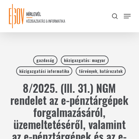
Skip
to
Menu
search
main
Close
content
Menu
gazdaság
közigazgatás: magyar
közigazgatási informatika
törvények, határozatok
8/2025. (III. 31.) NGM
rendelet az e-pénztárgépek
forgalmazásáról,
üzemeltetéséről, valamint
az e-pénztárgépek és az e-