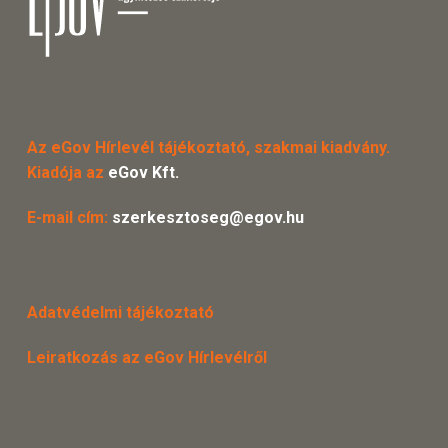
Az eGov Hírlevél tájékoztató, szakmai kiadvány.
Kiadója az
eGov Kft.
E-mail cím:
szerkesztoseg@egov.hu
Adatvédelmi tájékoztató
Leiratkozás az eGov Hírlevélről