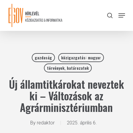
Skip
to
Menu
search
main
Close
content
Menu
gazdaság
közigazgatás: magyar
törvények, határozatok
Új államtitkárokat neveztek
ki – Változások az
Agrárminisztériumban
By
redaktor
2025. április 6.