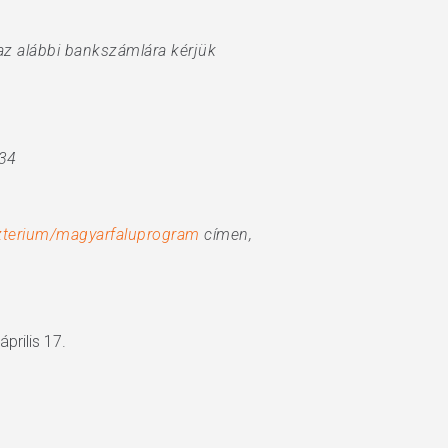
 az alábbi bankszámlára kérjük
034
szterium/magyarfaluprogram
címen,
április 17.