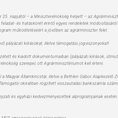
25. napjától – a Miniszterelnökség helyett – az Agrárminiszt
eladat- és hatáskörét érintő egyes rendeletek módosításáról 
ogram működtetéséért a jövőben az agrárminiszter felel.
vő pályázati kiírásokat, illetve támogatási jogviszonyokat!
tett és kiadott dokumentumaiban (pályázati kiírások, útmuta
elnökség szerepel, ott Agrárminisztériumot kell érteni.
l a Magyar Államkincstár, illetve a Bethlen Gábor Alapkezelő Zr
 Támogatói okiratban rögzített visszautalási bankszámla sz
zati és egyházi kedvezményezettek alprogramjainak esetén a