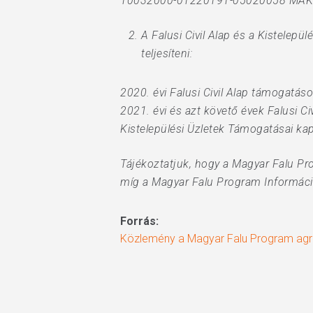
10032000-01220191-05020058 MÁK 
A Falusi Civil Alap és a Kistelep
teljesíteni:
2020. évi Falusi Civil Alap támoga
2021. évi és azt követő évek Falusi
Kistelepülési Üzletek Támogatásai 
Tájékoztatjuk, hogy a Magyar Falu P
míg a Magyar Falu Program Informáci
Forrás:
Közlemény a Magyar Falu Program agrár