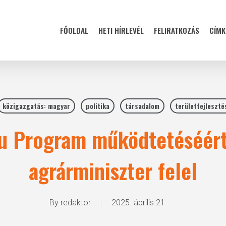
FŐOLDAL
HETI HÍRLEVÉL
FELIRATKOZÁS
CÍMK
közigazgatás: magyar
politika
társadalom
területfejleszté
u Program működtetéséért
agrárminiszter felel
By
redaktor
2025. április 21.