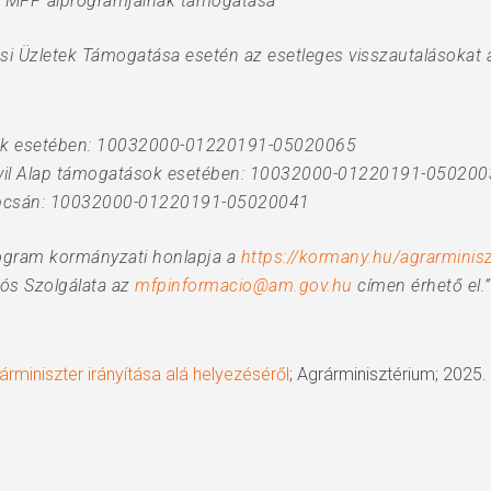
MFP alprogramjainak támogatása
ülési Üzletek Támogatása esetén az esetleges visszautalásokat
tások esetében: 10032000-01220191-05020065
 Civil Alap támogatások esetében: 10032000-01220191-05020
kapcsán: 10032000-01220191-05020041
rogram kormányzati honlapja a
https://kormany.hu/agrarmini
ós Szolgálata az
mfpinformacio@am.gov.hu
címen érhető el.”
miniszter irányítása alá helyezéséről
; Agrárminisztérium; 2025. 