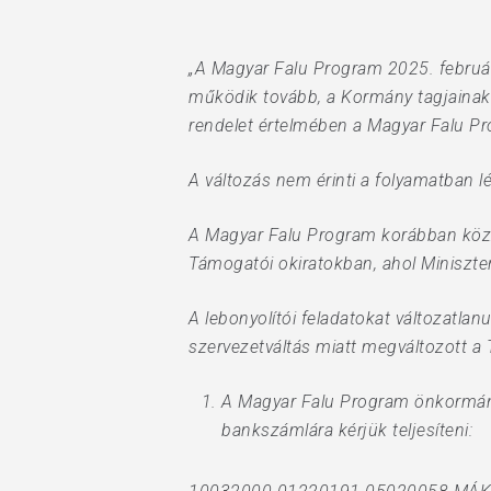
Hit enter to search or ESC to close
„A Magyar Falu Program 2025. február 
működik tovább, a Kormány tagjainak f
rendelet értelmében a Magyar Falu Pr
A változás nem érinti a folyamatban lé
A Magyar Falu Program korábban közzé
Támogatói okiratokban, ahol Miniszter
A lebonyolítói feladatokat változatlanu
szervezetváltás miatt megváltozott a
A Magyar Falu Program önkormány
bankszámlára kérjük teljesíteni: