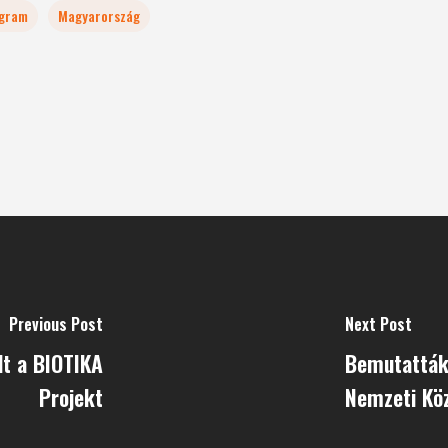
ogram
Magyarország
Previous Post
Next Post
lt a BIOTIKA
Bemutatták
Projekt
Nemzeti Kö