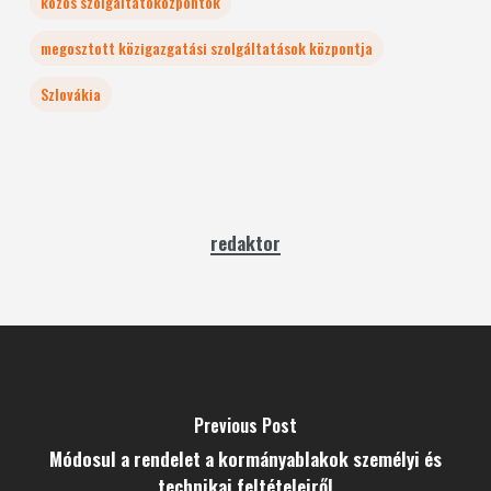
közös szolgáltatóközpontok
megosztott közigazgatási szolgáltatások központja
Szlovákia
redaktor
Previous Post
Módosul a rendelet a kormányablakok személyi és
technikai feltételeiről