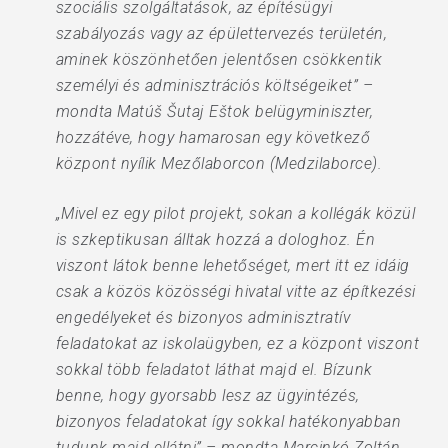
szociális szolgáltatások, az építésügyi
szabályozás vagy az épülettervezés területén,
aminek köszönhetően jelentősen csökkentik
személyi és adminisztrációs költségeiket” –
mondta Matúš Šutaj Eštok belügyminiszter,
hozzátéve, hogy hamarosan egy következő
központ nyílik Mezőlaborcon (Medzilaborce).
„Mivel ez egy pilot projekt, sokan a kollégák közül
is szkeptikusan álltak hozzá a dologhoz. Én
viszont látok benne lehetőséget, mert itt ez idáig
csak a közös közösségi hivatal vitte az építkezési
engedélyeket és bizonyos adminisztratív
feladatokat az iskolaügyben, ez a központ viszont
sokkal több feladatot láthat majd el. Bízunk
benne, hogy gyorsabb lesz az ügyintézés,
bizonyos feladatokat így sokkal hatékonyabban
tudunk majd ellátni” – mondta Marcinkó Zoltán,