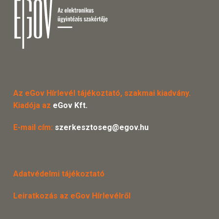
Az eGov Hírlevél tájékoztató, szakmai kiadvány.
Kiadója az
eGov Kft.
E-mail cím:
szerkesztoseg@egov.hu
Adatvédelmi tájékoztató
Leiratkozás az eGov Hírlevélről