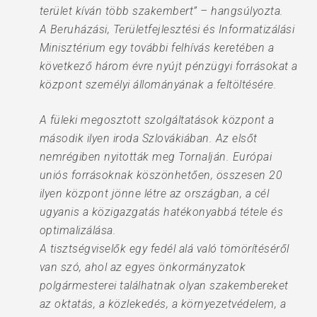
terület kíván több szakembert” – hangsúlyozta.
A Beruházási, Területfejlesztési és Informatizálási
Minisztérium egy további felhívás keretében a
következő három évre nyújt pénzügyi forrásokat a
központ személyi állományának a feltöltésére.
A füleki megosztott szolgáltatások központ a
második ilyen iroda Szlovákiában. Az elsőt
nemrégiben nyitották meg Tornalján. Európai
uniós forrásoknak köszönhetően, összesen 20
ilyen központ jönne létre az országban, a cél
ugyanis a közigazgatás hatékonyabbá tétele és
optimalizálása.
A tisztségviselők egy fedél alá való tömörítéséről
van szó, ahol az egyes önkormányzatok
polgármesterei találhatnak olyan szakembereket
az oktatás, a közlekedés, a környezetvédelem, a