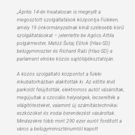
„Április 14-én hivatalosan is megnyílt a
megosztott szolgáltatások központja Füleken,
amely 19 önkormányzatnak kínál szélesebb körű
szolgáltatásokat – jelentette be Agócs Attila
polgármester, Matúš Šutaj Eštok (Hlas-SD)
belügyminiszter és Richard Raši (Hlas-SD) a
parlament elnöke közös sajtótájékoztatóján.
A közös szolgáltató központot a füleki
inkubátorházban alakították ki. Az előtte lévő
parkolót felújították, elektromos autót vásároltak,
megújultak a szociális helyiségek, lecserélték a
világítótesteket, valamint új számítástechnikai
eszközöket és irodai berendezést vásároltak.
Mindezekre több mint 290 ezer eurót fordított a
város a belügyminisztériumtól kapott