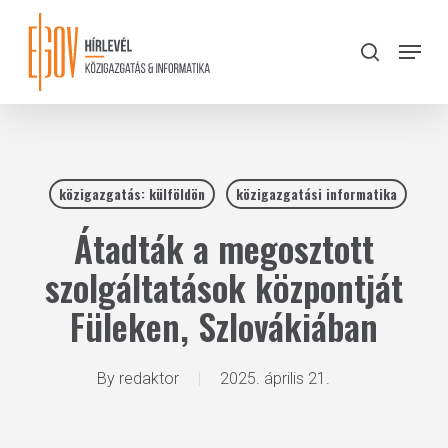
Skip
to
Menu
search
main
Close
content
Menu
közigazgatás: külföldön
közigazgatási informatika
Átadták a megosztott
szolgáltatások központját
Füleken, Szlovákiában
By
redaktor
2025. április 21.