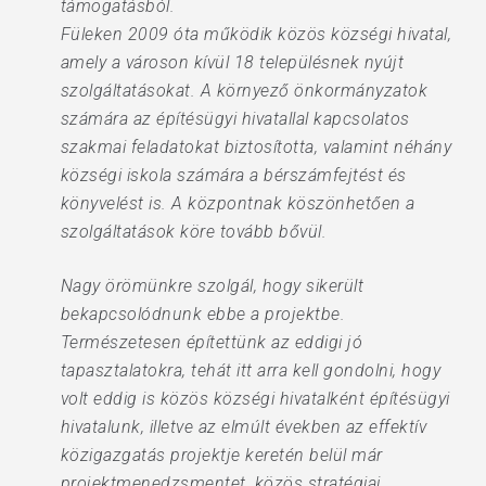
támogatásból.
Füleken 2009 óta működik közös községi hivatal,
amely a városon kívül 18 településnek nyújt
szolgáltatásokat. A környező önkormányzatok
számára az építésügyi hivatallal kapcsolatos
szakmai feladatokat biztosította, valamint néhány
községi iskola számára a bérszámfejtést és
könyvelést is. A központnak köszönhetően a
szolgáltatások köre tovább bővül.
Nagy örömünkre szolgál, hogy sikerült
bekapcsolódnunk ebbe a projektbe.
Természetesen építettünk az eddigi jó
tapasztalatokra, tehát itt arra kell gondolni, hogy
volt eddig is közös községi hivatalként építésügyi
hivatalunk, illetve az elmúlt években az effektív
közigazgatás projektje keretén belül már
projektmenedzsmentet, közös stratégiai