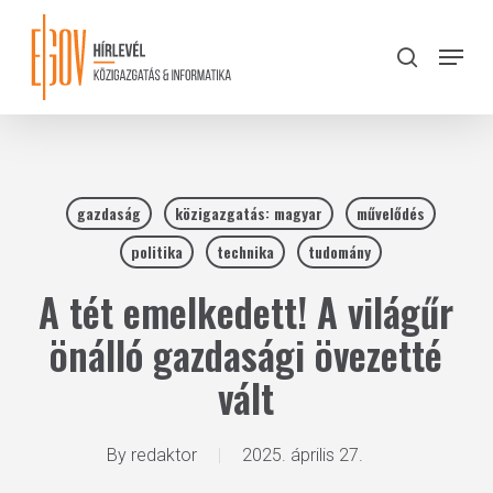
Skip
to
Menu
search
main
Close
content
Menu
gazdaság
közigazgatás: magyar
művelődés
politika
technika
tudomány
A tét emelkedett! A világűr
önálló gazdasági övezetté
vált
By
redaktor
2025. április 27.