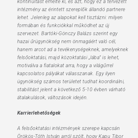
kontinuitást emelte ki, és azt, hogy ez a tervezett
intézmény az érintett szereplők állandó partnere
lehet. Jelenleg az alapokat kell tisztázni: milyen
formában és funkciókkal működhet az új
szervezet. Bartóki-Gönczy Balázs szerint egy
hazai űrügynökség nem önmagáért való cél,
hanem arcot ad a tevékenységeknek, amelyeknek
felsőoktatási, majd közoktatási „lába” is lehet,
motiválva a fiatalokat arra, hogy a világűrrel
kapcsolatos pályákat válasszanak. Egy ilyen
ügynökség számos területet tudhat koordinálni,
stabilitást jelent a következő 5-10 évben várható
átalakulások, változások idején.
Karrierlehetőségek
A felsőoktatási intézmények szerepe kapcsán
Örökös-Tóth István arról szólt, hogy Kapu Tibor