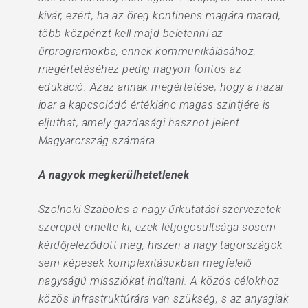
kivár, ezért, ha az öreg kontinens magára marad,
több közpénzt kell majd beletenni az
űrprogramokba, ennek kommunikálásához,
megértetéséhez pedig nagyon fontos az
edukáció. Azaz annak megértetése, hogy a hazai
ipar a kapcsolódó értéklánc magas szintjére is
eljuthat, amely gazdasági hasznot jelent
Magyarország számára.
A nagyok megkerülhetetlenek
Szolnoki Szabolcs a nagy űrkutatási szervezetek
szerepét emelte ki, ezek létjogosultsága sosem
kérdőjeleződött meg, hiszen a nagy tagországok
sem képesek komplexitásukban megfelelő
nagyságú missziókat indítani. A közös célokhoz
közös infrastruktúrára van szükség, s az anyagiak