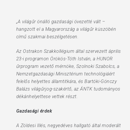
„A világűr önálló gazdasági övezetté vált –
hangzott el a Magyarország a világűr küszöbén
című szakmai beszélgetésen.
Az Ostrakon Szakkollégium által szervezett április
23-i programon Örökös-Tóth István, a HUNOR
űrprogram vezető mérnöke, Szolnoki Szabolcs, a
Nemzetgazdasági Minisztérium technológiáért
felelős helyettes államtitkára, és Bartóki-Gönczy
Balázs világűrjog-szakértő, az ÁNTK tudományos
dékánhelyettese vettek részt.
Gazdasági érdek
A Zöldesi Illés, negyedéves hallgató által moderált