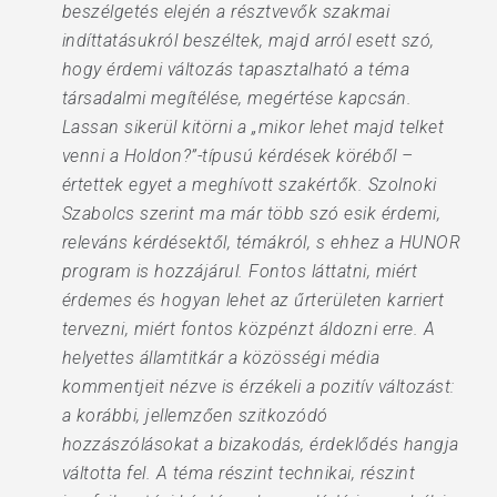
beszélgetés elején a résztvevők szakmai
indíttatásukról beszéltek, majd arról esett szó,
hogy érdemi változás tapasztalható a téma
társadalmi megítélése, megértése kapcsán.
Lassan sikerül kitörni a „mikor lehet majd telket
venni a Holdon?”-típusú kérdések köréből –
értettek egyet a meghívott szakértők. Szolnoki
Szabolcs szerint ma már több szó esik érdemi,
releváns kérdésektől, témákról, s ehhez a HUNOR
program is hozzájárul. Fontos láttatni, miért
érdemes és hogyan lehet az űrterületen karriert
tervezni, miért fontos közpénzt áldozni erre. A
helyettes államtitkár a közösségi média
kommentjeit nézve is érzékeli a pozitív változást:
a korábbi, jellemzően szitkozódó
hozzászólásokat a bizakodás, érdeklődés hangja
váltotta fel. A téma részint technikai, részint