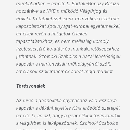
munkakörben – emelte ki Bartóki-Gönczy Balázs,
hozzátéve: az NKE-n működő Világűrjog és
Politika Kutatóintézet élénk nemzetközi szakmai
kapcsolatokat ápol nyugat-európai egyetemekkel,
amelyek révén a hallgatók értékes
tapasztalatokhoz, és nem mellesleg komoly
fizetéssel járó kutatási és munkalehetőségekhez
juthatnak. Szolnoki Szabolcs a hazai lehetőségek
kapcsán a martonvásári műholdgyárról szólt,
amely sok szakembernek adhat majd munkát.
Törésvonalak
Az űr-és a geopolitika egymáshoz való viszonya
kapcsán a dékánhelyettes Kína erősödő szerepét
emelte ki, és azt, hogy a geopolitikai törésvonalak
a világűrben is leképeződnek. Szolnoki Szabolcs