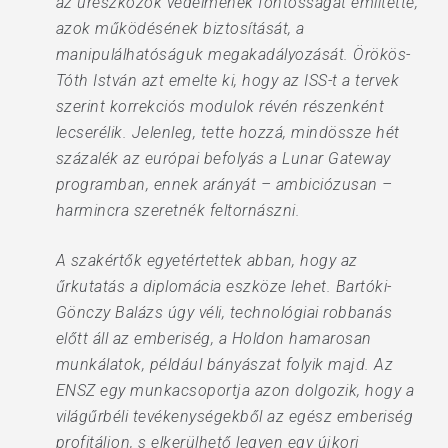
az űreszközök védelmének fontosságát említette,
azok működésének biztosítását, a
manipulálhatóságuk megakadályozását. Örökös-
Tóth István azt emelte ki, hogy az ISS-t a tervek
szerint korrekciós modulok révén részenként
lecserélik. Jelenleg, tette hozzá, mindössze hét
százalék az európai befolyás a Lunar Gateway
programban, ennek arányát – ambiciózusan –
harmincra szeretnék feltornászni.
A szakértők egyetértettek abban, hogy az
űrkutatás a diplomácia eszköze lehet. Bartóki-
Gönczy Balázs úgy véli, technológiai robbanás
előtt áll az emberiség, a Holdon hamarosan
munkálatok, például bányászat folyik majd. Az
ENSZ egy munkacsoportja azon dolgozik, hogy a
világűrbéli tevékenységekből az egész emberiség
profitáljon, s elkerülhető legyen egy újkori