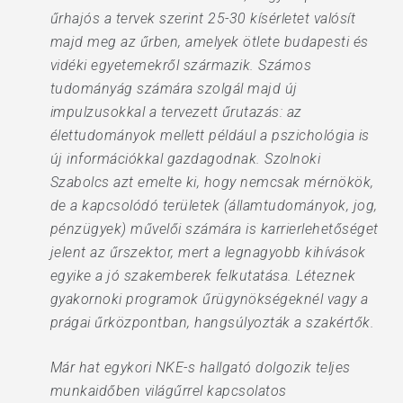
űrhajós a tervek szerint 25-30 kísérletet valósít
majd meg az űrben, amelyek ötlete budapesti és
vidéki egyetemekről származik. Számos
tudományág számára szolgál majd új
impulzusokkal a tervezett űrutazás: az
élettudományok mellett például a pszichológia is
új információkkal gazdagodnak. Szolnoki
Szabolcs azt emelte ki, hogy nemcsak mérnökök,
de a kapcsolódó területek (államtudományok, jog,
pénzügyek) művelői számára is karrierlehetőséget
jelent az űrszektor, mert a legnagyobb kihívások
egyike a jó szakemberek felkutatása. Léteznek
gyakornoki programok űrügynökségeknél vagy a
prágai űrközpontban, hangsúlyozták a szakértők.
Már hat egykori NKE-s hallgató dolgozik teljes
munkaidőben világűrrel kapcsolatos