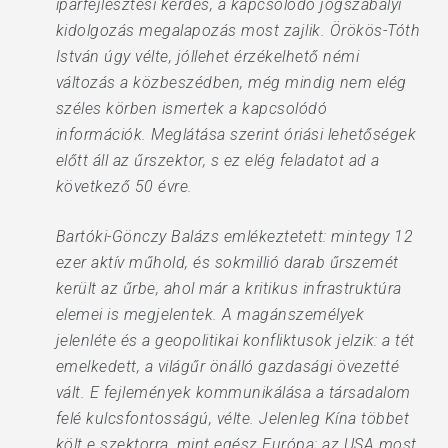
iparfejlesztési kérdés, a kapcsolódó jogszabályi
kidolgozás megalapozás most zajlik. Örökös-Tóth
István úgy vélte, jóllehet érzékelhető némi
változás a közbeszédben, még mindig nem elég
széles körben ismertek a kapcsolódó
információk. Meglátása szerint óriási lehetőségek
előtt áll az űrszektor, s ez elég feladatot ad a
következő 50 évre.
Bartóki-Gönczy Balázs emlékeztetett: mintegy 12
ezer aktív műhold, és sokmillió darab űrszemét
került az űrbe, ahol már a kritikus infrastruktúra
elemei is megjelentek. A magánszemélyek
jelenléte és a geopolitikai konfliktusok jelzik: a tét
emelkedett, a világűr önálló gazdasági övezetté
vált. E fejlemények kommunikálása a társadalom
felé kulcsfontosságú, vélte. Jelenleg Kína többet
költ e szektorra, mint egész Európa; az USA most