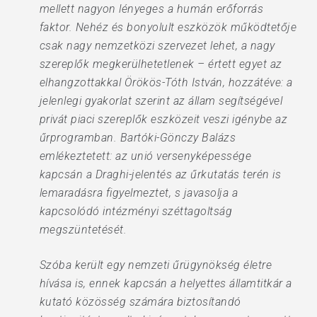
mellett nagyon lényeges a humán erőforrás
faktor. Nehéz és bonyolult eszközök működtetője
csak nagy nemzetközi szervezet lehet, a nagy
szereplők megkerülhetetlenek – értett egyet az
elhangzottakkal Örökös-Tóth István, hozzátéve: a
jelenlegi gyakorlat szerint az állam segítségével
privát piaci szereplők eszközeit veszi igénybe az
űrprogramban. Bartóki-Gönczy Balázs
emlékeztetett: az unió versenyképessége
kapcsán a Draghi-jelentés az űrkutatás terén is
lemaradásra figyelmeztet, s javasolja a
kapcsolódó intézményi széttagoltság
megszüntetését.
Szóba került egy nemzeti űrügynökség életre
hívása is, ennek kapcsán a helyettes államtitkár a
kutató közösség számára biztosítandó