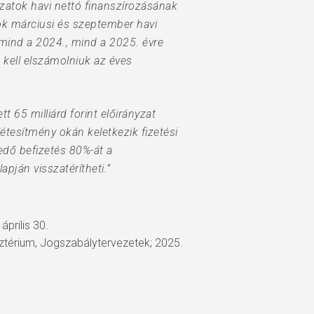
atok havi nettó finanszírozásának
ok márciusi és szeptember havi
i mind a 2024., mind a 2025. évre
kell elszámolniuk az éves
 65 milliárd forint előirányzat
étesítmény okán keletkezik fizetési
edő befizetés 80%-át a
pján visszatérítheti.”
prilis 30.
ztérium, Jogszabálytervezetek; 2025.