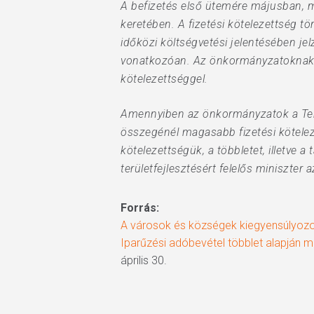
A befizetés első ütemére májusban, 
keretében. A fizetési kötelezettség 
időközi költségvetési jelentésében jel
vonatkozóan. Az önkormányzatoknak a 
kötelezettséggel.
Amennyiben az önkormányzatok a Terüle
összegénél magasabb fizetési köteleze
kötelezettségük, a többletet, illetve
területfejlesztésért felelős miniszter
Forrás:
A városok és községek kiegyensúlyozo
Iparűzési adóbevétel többlet alapján má
április 30.