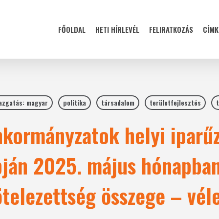
FŐOLDAL
HETI HÍRLEVÉL
FELIRATKOZÁS
CÍMK
azgatás: magyar
politika
társadalom
területfejlesztés
t
nkormányzatok helyi iparű
pján 2025. május hónapban
kötelezettség összege – vé