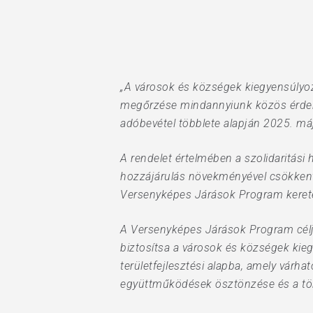
Hit enter to search or ESC to close
„A városok és községek kiegyensúlyo
megőrzése mindannyiunk közös érdeke.
adóbevétel többlete alapján 2025. má
A rendelet értelmében a szolidaritási h
hozzájárulás növekményével csökkentett
Versenyképes Járások Program keretei
A Versenyképes Járások Program célj
biztosítsa a városok és községek kieg
területfejlesztési alapba, amely várhat
együttműködések ösztönzése és a több