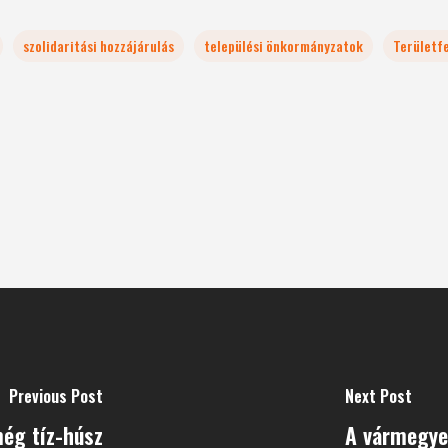
szolidaritási hozzájárulás
települési önkormányzatok
Területfe
Previous Post
Next Post
még tíz-húsz
A vármegye