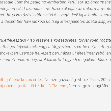
második ütemére pedig novemberben kerül sor, az önkormányz
törvényben előírt számítási módszere alapján az önkormányzat
zett helyi iparűzési adóbevétel összegét kell figyelembe venn
december havi időközi költségvetési jelentés adatai alapján 
tfejlesztési Alap részére a költségvetési törvényben rögzített
ttséget teljesítenek, vagy a tárgyévben üzembe helyezett új l
 a tárgyévben üzembe helyezett beruházás új létesítményéből er
 az érintett önkormányzatokkal kötött egyedi megállapodások ala
tt fejlődése közös érdek
; Nemzetgazdasági Minisztérium; 2025. á
jusban teljesítendő fiz. köt. NGM rend.
; Nemzetgazdasági Minis