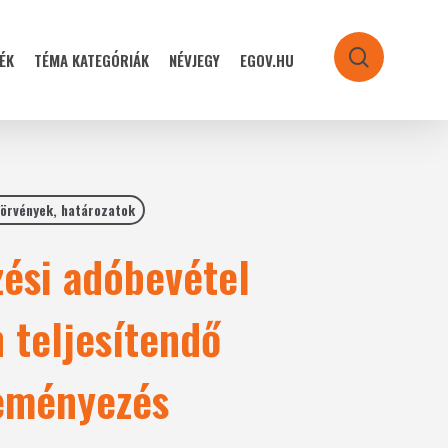
ÉK
TÉMA KATEGÓRIÁK
NÉVJEGY
EGOV.HU
search
örvények, határozatok
zési adóbevétel
 teljesítendő
leményezés