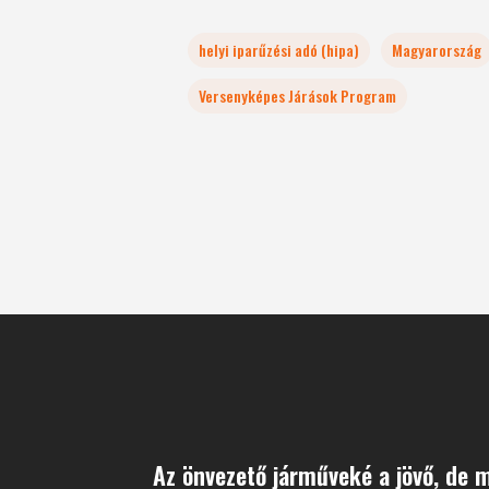
helyi iparűzési adó (hipa)
Magyarország
Versenyképes Járások Program
Az önvezető járműveké a jövő, de 