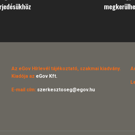
erjedésükhöz
megkerülhet
Az eGov Hírlevél tájékoztató, szakmai kiadvány.
A
Kiadója az
eGov Kft.
L
E-mail cím:
szerkesztoseg@egov.hu