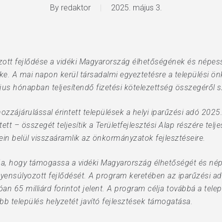
By
redaktor
2025. május 3.
zott fejlődése a vidéki Magyarország élhetőségének és nép
 A mai napon kerül társadalmi egyeztetésre a települési ön
jus hónapban teljesítendő fizetési kötelezettség összegéről 
ozzájárulással érintett települések a helyi iparűzési adó 2025.
 – összegét teljesítik a Területfejlesztési Alap részére telje
n belül visszaáramlik az önkormányzatok fejlesztéseire.
a, hogy támogassa a vidéki Magyarország élhetőségét és né
yensúlyozott fejlődését. A program keretében az iparűzési adó
óan 65 milliárd forintot jelent. A program célja továbbá a tele
 település helyzetét javító fejlesztések támogatása.