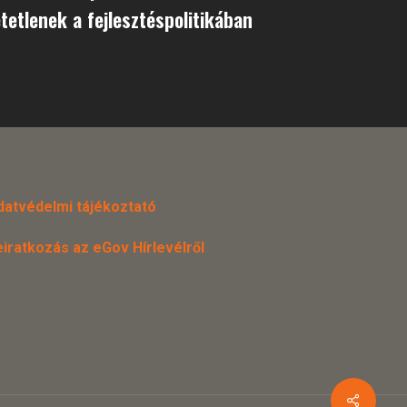
etlenek a fejlesztéspolitikában
datvédelmi tájékoztató
eiratkozás az eGov Hírlevélről