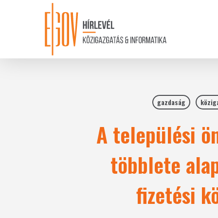
Skip
to
main
content
gazdaság
közig
A települési ö
többlete ala
fizetési 