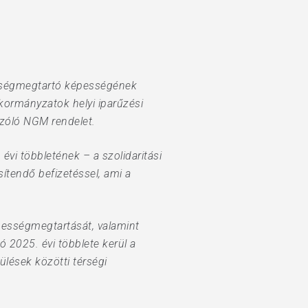
ességmegtartó képességének
kormányzatok helyi iparűzési
szóló NGM rendelet.
 évi többletének – a szolidaritási
sítendő befizetéssel, ami a
pességmegtartását, valamint
 2025. évi többlete kerül a
pülések közötti térségi