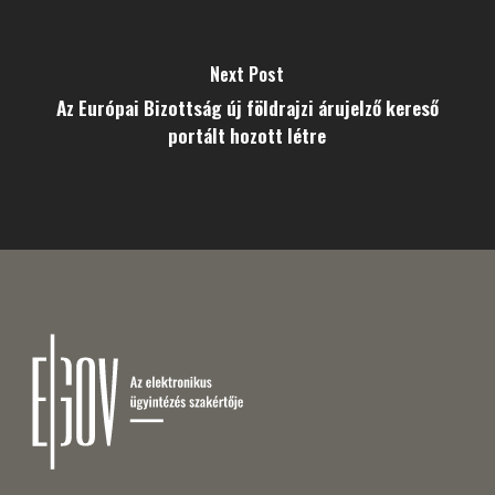
Next Post
Az Európai Bizottság új földrajzi árujelző kereső
portált hozott létre