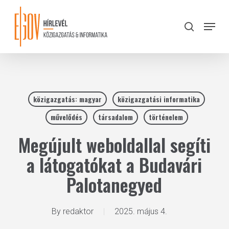
Skip
to
Menu
search
main
Close
content
Menu
közigazgatás: magyar
közigazgatási informatika
művelődés
társadalom
történelem
Megújult weboldallal segíti
a látogatókat a Budavári
Palotanegyed
By
redaktor
2025. május 4.