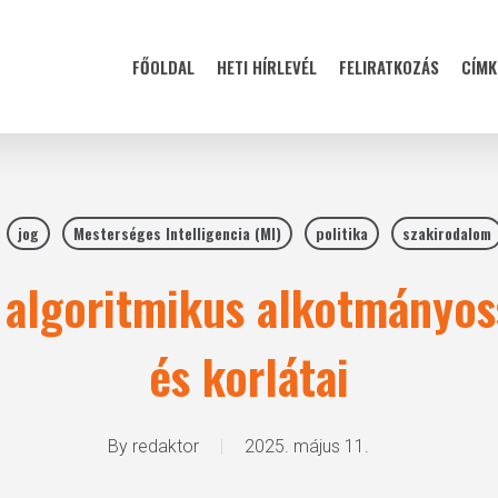
FŐOLDAL
HETI HÍRLEVÉL
FELIRATKOZÁS
CÍMK
jog
Mesterséges Intelligencia (MI)
politika
szakirodalom
 algoritmikus alkotmányos
és korlátai
By
redaktor
2025. május 11.