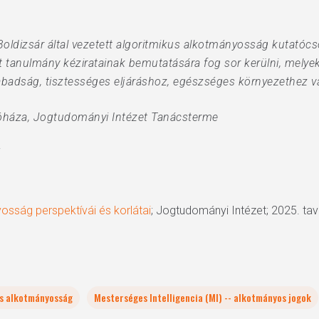
 Boldizsár által vezetett algoritmikus alkotmányosság kutató
tanulmány kéziratainak bemutatására fog sor kerülni, melyek 
abadság, tisztességes eljáráshoz, egészséges környezethez va
áza, Jogtudományi Intézet Tanácsterme
osság perspektívái és korlátai
; Jogtudományi Intézet; 2025. ta
us alkotmányosság
Mesterséges Intelligencia (MI) -- alkotmányos jogok