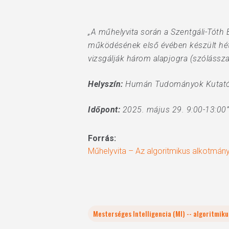
„A műhelyvita során a Szentgáli-Tóth
működésének első évében készült hét 
vizsgálják három alapjogra (szólássz
Helyszín:
Humán Tudományok Kutatóh
Időpont:
2025. május 29. 9:00-13:00”
Forrás:
Műhelyvita – Az algoritmikus alkotmány
Mesterséges Intelligencia (MI) -- algoritmik