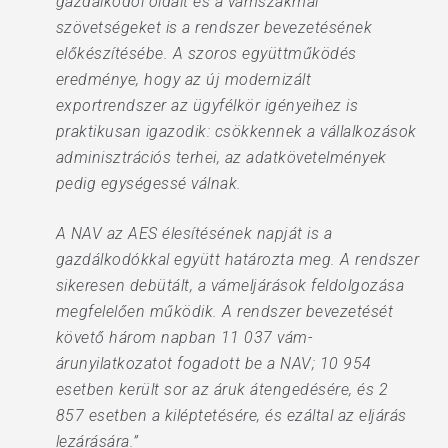
gazdálkodói oldalt és a vámszakmai
szövetségeket is a rendszer bevezetésének
előkészítésébe. A szoros együttműködés
eredménye, hogy az új modernizált
exportrendszer az ügyfélkör igényeihez is
praktikusan igazodik: csökkennek a vállalkozások
adminisztrációs terhei, az adatkövetelmények
pedig egységessé válnak.
A NAV az AES élesítésének napját is a
gazdálkodókkal együtt határozta meg. A rendszer
sikeresen debütált, a vámeljárások feldolgozása
megfelelően működik. A rendszer bevezetését
követő három napban 11 037 vám-
árunyilatkozatot fogadott be a NAV; 10 954
esetben került sor az áruk átengedésére, és 2
857 esetben a kiléptetésére, és ezáltal az eljárás
lezárására.”