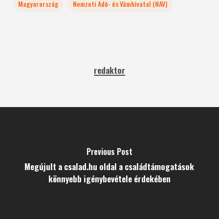
Magyarország
Nemzeti Adó- és Vámhivatal (NAV)
redaktor
Previous Post
Megújult a csalad.hu oldal a családtámogatások
könnyebb igénybevétele érdekében