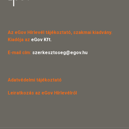
Az eGov Hírlevél tájékoztató, szakmai kiadvány.
Kiadója az
eGov Kft.
E-mail cím:
szerkesztoseg@egov.hu
Adatvédelmi tájékoztató
Leiratkozás az eGov Hírlevélről