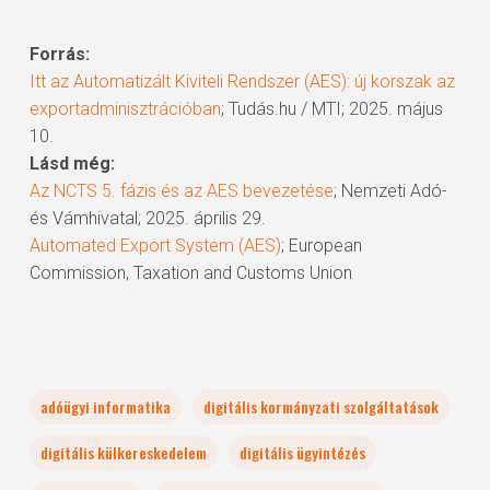
Forrás:
Itt az Automatizált Kiviteli Rendszer (AES): új korszak az
exportadminisztrációban
; Tudás.hu / MTI; 2025. május
10.
Lásd még:
Az NCTS 5. fázis és az AES bevezetése
; Nemzeti Adó-
és Vámhivatal; 2025. április 29.
Automated Export System (AES)
; European
Commission, Taxation and Customs Union
adóügyi informatika
digitális kormányzati szolgáltatások
digitális külkereskedelem
digitális ügyintézés