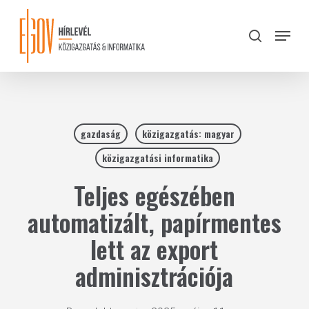
Skip
to
Menu
search
main
Close
content
Menu
gazdaság
közigazgatás: magyar
közigazgatási informatika
Teljes egészében
automatizált, papírmentes
lett az export
adminisztrációja