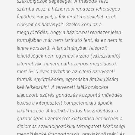
szakdolgozók segítségét. A második rész
számba veszi a háziorvosi rendszer lehetséges
fejlődési irányait, a felmerült modelleket, ezek
előnyeit és hátrányait. Széles körű az a
meggyőződés, hogy a háziorvosi rendszer jelen
formájában már nem tartható fent, és ez nem is
lenne korszerű. A tanulmányban felsorolt
lehetőségek nem egymást kizáró (választandó)
alternatívák, hanem párhuzamos megoldások,
mert 5-10 éves távlatban az eltérő szervezeti
formák együttélésére, egymásba átalakulására
kell felkészülni. A tervezett találkozásokra
alapozott, szűrés-gondozás központú működés
kulcsa a kiterjesztett kompetenciájú ápolók
alkalmazása. A kollektív tudás hasznosítása, a
gazdaságos üzemméret kialakítása érdekében a
diplomás szakdolgozókkal támogatott közösségi
megoldásoké (csoportpraxis, praxisközösség) és