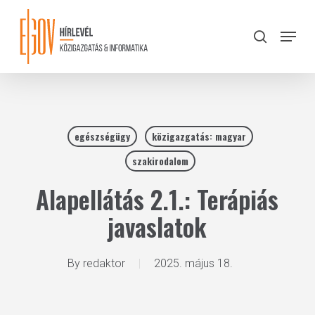
Skip
to
Menu
search
main
Close
content
Menu
egészségügy
közigazgatás: magyar
szakirodalom
Alapellátás 2.1.: Terápiás
javaslatok
By
redaktor
2025. május 18.