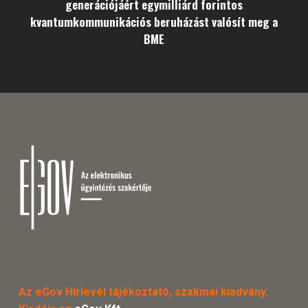
generációjáért egymilliárd forintos
kvantumkommunikációs beruházást valósít meg a
BME
Az eGov Hírlevél tájékoztató, szakmai kiadvány.