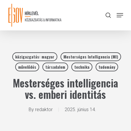
Skip
to
Menu
search
main
Close
content
Menu
közigazgatás: magyar
Mesterséges Intelligencia (MI)
művelődés
társadalom
technika
tudomány
Mesterséges intelligencia
vs. emberi identitás
By
redaktor
2025. június 14.