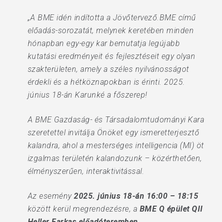
„A BME idén indította a Jövőtervező.BME című
előadás-sorozatát, melynek keretében minden
hónapban egy-egy kar bemutatja legújabb
kutatási eredményeit és fejlesztéseit egy olyan
szakterületen, amely a széles nyilvánosságot
érdekli és a hétköznapokban is érinti. 2025.
június 18-án Karunké a főszerep!
A BME Gazdaság- és Társadalomtudományi Kara
szeretettel invitálja Önöket egy ismeretterjesztő
kalandra, ahol a mesterséges intelligencia (MI) öt
izgalmas területén kalandozunk – közérthetően,
élményszerűen, interaktivitással.
Az esemény
2025. június 18-án 16:00 – 18:15
között kerül megrendezésre, a
BME Q épület QII
Heller Farkas előadóteremben
.