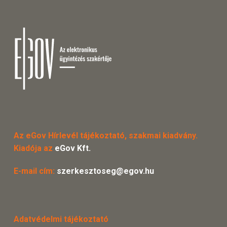
Az eGov Hírlevél tájékoztató, szakmai kiadvány.
Kiadója az
eGov Kft.
E-mail cím:
szerkesztoseg@egov.hu
Adatvédelmi tájékoztató