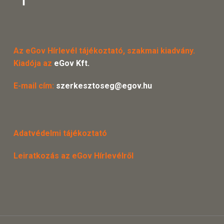
Az eGov Hírlevél tájékoztató, szakmai kiadvány.
Kiadója az
eGov Kft.
E-mail cím:
szerkesztoseg@egov.hu
Adatvédelmi tájékoztató
Leiratkozás az eGov Hírlevélről