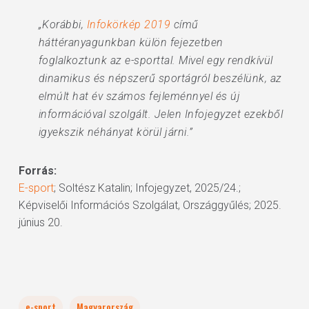
„Korábbi,
Infokörkép 2019
című
háttéranyagunkban külön fejezetben
foglalkoztunk az e-sporttal. Mivel egy rendkívül
dinamikus és népszerű sportágról beszélünk, az
elmúlt hat év számos fejleménnyel és új
információval szolgált. Jelen Infojegyzet ezekből
igyekszik néhányat körül járni.”
Forrás:
E-sport
; Soltész Katalin; Infojegyzet, 2025/24.;
Képviselői Információs Szolgálat, Országgyűlés; 2025.
június 20.
e-sport
Magyarország