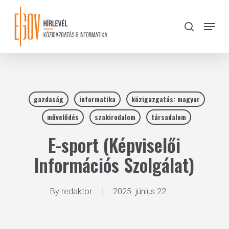
Skip
to
Menu
search
main
Close
content
Menu
gazdaság
informatika
közigazgatás: magyar
művelődés
szakirodalom
társadalom
E-sport (Képviselői
Információs Szolgálat)
By
redaktor
2025. június 22.