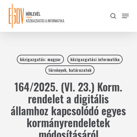
Skip
to
Menu
search
main
Close
content
Menu
közigazgatás: magyar
közigazgatási informatika
törvények, határozatok
164/2025. (VI. 23.) Korm.
rendelet a digitális
államhoz kapcsolódó egyes
kormányrendeletek
módosításáról