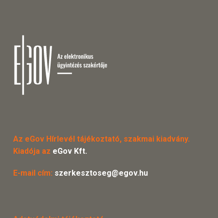
Az eGov Hírlevél tájékoztató, szakmai kiadvány.
Kiadója az
eGov Kft.
E-mail cím:
szerkesztoseg@egov.hu