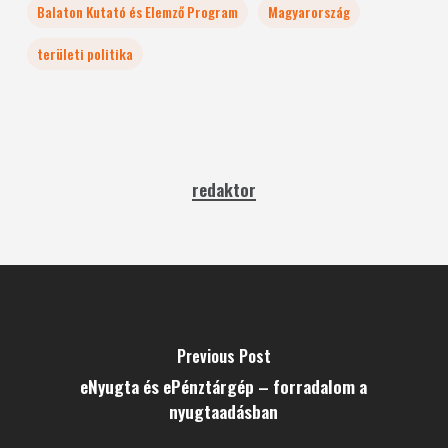
Balaton Kutató és Elemző Program
Magyarország
területi politika
redaktor
Previous Post
eNyugta és ePénztárgép – forradalom a
nyugtaadásban