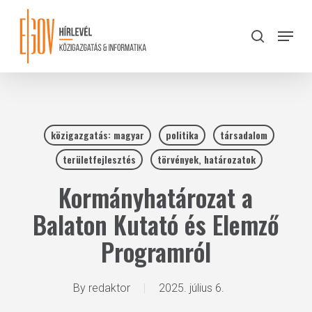
Skip
to
Menu
search
main
Close
content
Menu
közigazgatás: magyar
politika
társadalom
területfejlesztés
törvények, határozatok
Kormányhatározat a
Balaton Kutató és Elemző
Programról
By
redaktor
2025. július 6.