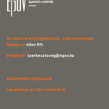
Az eGov Hírlevél tájékoztató, szakmai kiadvány.
Kiadója az
eGov Kft.
E-mail cím:
szerkesztoseg@egov.hu
Adatvédelmi tájékoztató
Leiratkozás az eGov Hírlevélről