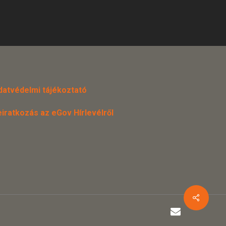
datvédelmi tájékoztató
eiratkozás az eGov Hírlevélről
email