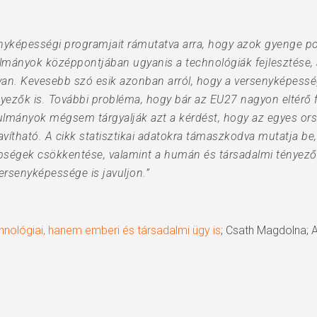
nyképességi programjait rámutatva arra, hogy azok gyenge pon
mányok középpontjában ugyanis a technológiák fejlesztése, 
an. Kevesebb szó esik azonban arról, hogy a versenyképesség
nyezők is. További probléma, hogy bár az EU27 nagyon eltérő
nulmányok mégsem tárgyalják azt a kérdést, hogy az egyes o
vítható. A cikk statisztikai adatokra támaszkodva mutatja be
nbségek csökkentése, valamint a humán és társadalmi tényezők
rsenyképessége is javuljon.”
ológiai, hanem emberi és társadalmi ügy is
; Csath Magdolna; 