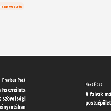
ersenyképesség
Previous Post
Next Post
a használata
A falvak má
k szövetségi
postaépüle
ányzatában