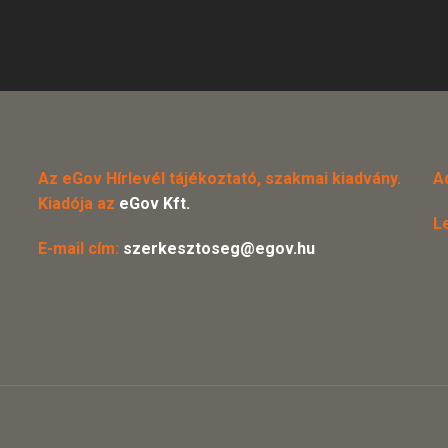
Az eGov Hírlevél tájékoztató, szakmai kiadvány.
A
Kiadója az
eGov Kft.
L
E-mail cím:
szerkesztoseg@egov.hu