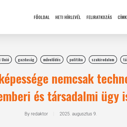
FŐOLDAL
HETI HÍRLEVÉL
FELIRATKOZÁS
CÍMK
 Unió
gazdaság
művelődés
politika
szakirodalom
tá
yképessége nemcsak techno
emberi és társadalmi ügy i
By
redaktor
2025. augusztus 9.