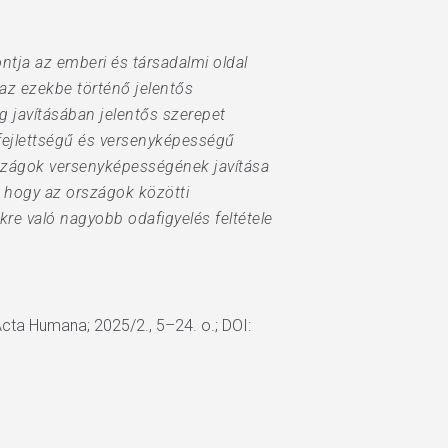
tja az emberi és társadalmi oldal
az ezekbe történő jelentős
 javításában jelentős szerepet
 fejlettségű és versenyképességű
rszágok versenyképességének javítása
, hogy az országok közötti
re való nagyobb odafigyelés feltétele
Acta Humana; 2025/2., 5–24. o.; DOI: