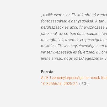
„A cikk elemzi az EU különböző verse
fontosságának elhanyagolása. A tanul
beruházások és azok finanszírozása v
játszanak az emberi és társadalmi té
országból áll, a versenyképességi ta
nélkül az EU versenyképessége sem ja
versenyképességi és fejlettségi külö
lenne annak, hogy az EU egészének ve
Forrás:
Az EU versenyképessége nemcsak techn
10.32566/ah.2025.2.1
(PDF)