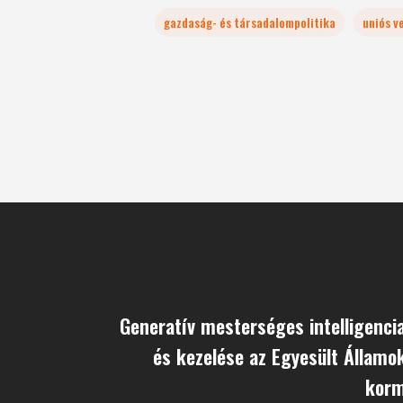
gazdaság- és társadalompolitika
uniós v
Generatív mesterséges intelligenci
és kezelése az Egyesült Államo
korm